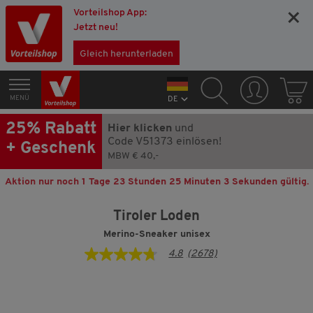
Vorteilshop App:
×
Jetzt neu!
Gleich herunterladen
MENÜ
DE
25% Rabatt
Hier klicken
und
Code V51373 einlösen!
+ Geschenk
MBW € 40,-
Aktion nur noch
1 Tage 23 Stunden 25 Minuten 3 Sekunden
gültig.
Tiroler Loden
Merino-Sneaker unisex
4.8
(2678)
4.8
von
5
Sternen,
Durchschnittswert