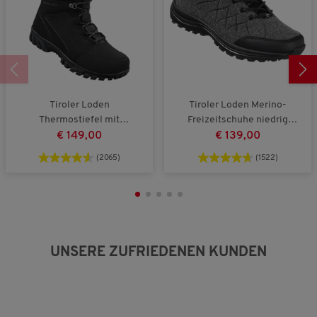
o
n
5
Tiroler Loden
Tiroler Loden Merino-
Thermostiefel mit
Freizeitschuhe niedrig
Reißverschluss unisex
unisex, atmungsaktiv
€ 149,00
€ 139,00
(2065)
(1522)
UNSERE ZUFRIEDENEN KUNDEN