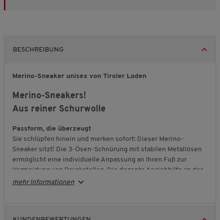
BESCHREIBUNG
Merino-Sneaker unisex von Tiroler Loden
Merino-Sneakers!
Aus reiner Schurwolle
Passform, die überzeugt
Sie schlüpfen hinein und merken sofort: Dieser Merino-
Sneaker sitzt! Die 3-Ösen-Schnürung mit stabilen Metallösen
ermöglicht eine individuelle Anpassung an Ihren Fuß zur
Vermeidung von Druckstellen. Die dezente Anziehhilfe an der
Ferse unterstützt beim Reinschlüpfen. Reine Schurwolle
mehr Informationen
schmiegt sich angenehm an, ist atmungsaktiv und
temperaturregulierend. Sie wirkt von Natur aus antibakteriell
und geruchsneutral - auch nach einem langen Tag.
KUNDENBEWERTUNGEN