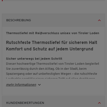
BESCHREIBUNG
Thermostiefel mit Reißverschluss unisex von Tiroler Loden
Rutschfeste Thermostiefel für sicherem Halt
Komfort und Schutz auf jedem Untergrund
Sicher unterwegs bei jedem Schritt
Dieser hochwertige Thermostiefel von Tiroler Loden begleitet
Sie zuverlässig durch den Alltag. Ob in der Stadt, beim
Spaziergang oder auf unbefestigten Wegen – die rutschfeste
Laufsohle sorgt für einen sicheren Tritt auf allen denkbaren
Untergründen. Dank der wasserfesten Ausführung bleiben Ihre
mehr Informationen
Füße auch bei Nässe angenehm geschützt. So gehen Sie
entspannt und standfest Ihren Weg.
Wärme, die spürbar bleibt
KUNDENBEWERTUNGEN