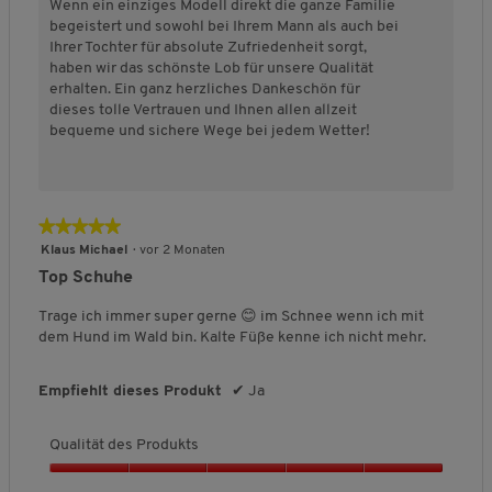
e
o
w
Wenn ein einziges Modell direkt die ganze Familie
r
v
v
D
i
ß
e
begeistert und sowohl bei Ihrem Mann als auch bei
o
o
o
u
n
a
r
Ihrer Tochter für absolute Zufriedenheit sorgt,
d
n
n
r
a
u
t
haben wir das schönste Lob für unsere Qualität
u
1
5
c
u
s
u
erhalten. Ein ganz herzliches Dankeschön für
k
b
b
h
s
n
dieses tolle Vertrauen und Ihnen allen allzeit
t
e
e
s
g
bequeme und sichere Wege bei jedem Wetter!
s
d
d
c
:
,
e
e
h
4
5
u
u
n
v
v
t
t
i
o
o
★★★★★
★★★★★
e
e
t
n
n
t
t
t
5
5
Klaus Michael
·
vor 2 Monaten
5
F
F
l
von
.
Top Schuhe
ä
ä
i
5
l
l
c
Sternen.
Trage ich immer super gerne 😊 im Schnee wenn ich mit
l
l
h
dem Hund im Wald bin. Kalte Füße kenne ich nicht mehr.
t
t
e
k
g
B
Empfiehlt dieses Produkt
✔
Ja
l
r
e
e
o
w
i
ß
e
Qualität des Produkts
n
a
r
a
u
t
Q