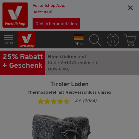
Vorteilshop App:
×
Jetzt neu!
Gleich herunterladen
MENÜ
DE
25% Rabatt
Hier klicken
und
Code V51373 einlösen!
+ Geschenk
MBW € 40,-
Tiroler Loden
Thermostiefel mit Reißverschluss unisex
4.6
(2064)
4.6
von
5
Sternen,
Durchschnittswert
der
Bewertung.
Read