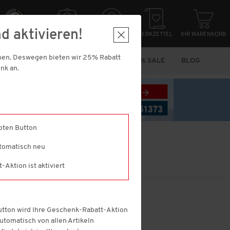
d aktivieren!
HER EINKAUFEN
NEWSLETTER
ANMELDUNG
MERKZETTEL
IHR WARENKORB
nnen. Deswegen bieten wir 25% Rabatt
N
MARKEN
VORTEILS-PACKS
% SALE
BLOG
nk an.
roten Button
utomatisch neu
Aktion ist aktiviert
Button wird Ihre Geschenk-Rabatt-Aktion
reis
 automatisch von allen Artikeln