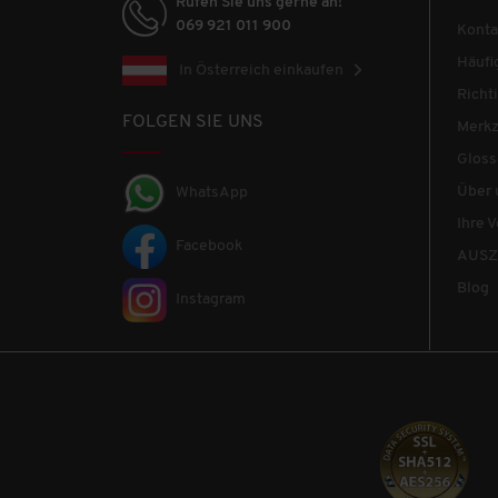
Rufen Sie uns gerne an!
Pierre Cardin
069 921 011 900
Konta
Polo Sylt
Häufi
In Österreich einkaufen
Rich
Primbausch
FOLGEN SIE UNS
Merkz
Gloss
Red Bull Spect
Über 
WhatsApp
Redpoint
Ihre V
Facebook
AUSZ
Regatta
Blog
Instagram
Reusch
Rodh
Rohde
Ross & Cole