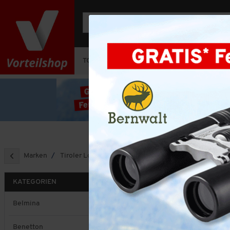
TOP-DEAL
OUTFIT-SETS
HERREN
Marken
Tiroler Loden
TIROLER 
KATEGORIEN
Sortieren nach
Belmina
Benetton