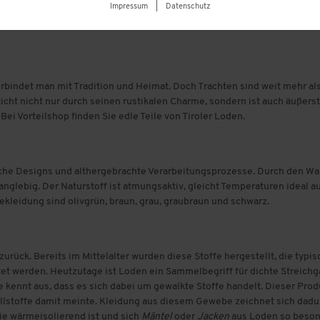
Impressum
|
Datenschutz
erbindet man mit Tradition und Heimat. Doch Trachten sind weit mehr al
cht nicht nur durch seinen rustikalen Charme, sondern ist auch äußerst 
Bei Vorteilshop finden Sie edle Teile von Tiroler Loden.
tische Designs und althergebrachte Verarbeitungsprozesse. Durch den 
anglebig. Der Naturstoff ist atmungsaktiv, gleicht Temperaturen ideal a
ekleidung sind olivgrün, braun, grau, graubraun und schwarz.
n zurück. Bereits im Mittelalter wurden diese Stoffe hergestellt, die 
tet werden. Heutzutage ist Loden ein Sammelbegriff für dichte Streichg
 kennt aus, dass es sich dabei um gewalkte Stoffe handelt. Dieser Prod
lstoffe damit meinte. Kleidung aus diesem Gewebe zeichnet sich dadur
sie wärmeisolierend ist und sich
Mäntel
oder
Jacken
aus Loden so besond