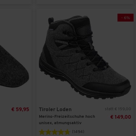
-
6
%
statt € 159,00
€ 59,95
Tiroler Loden
Merino-Freizeitschuhe hoch
€ 149,00
unisex, atmungsaktiv
(1494)