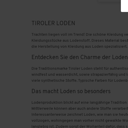
Jacques Britt
Jana
TIROLER LODEN
Trachten liegen voll im Trend! Die schöne Kleidung v
Kaeppel
Kleidungsstücke aus Lodenstoff. Dieses Material besti
die Herstellung von Kleidung aus Loden spezialisiert. 
Kalapua
Entdecken Sie den Charme der Loden
Kappa
Die Traditionsmarke Tiroler Loden steht für authen
Kleine Wolke
windfest und wasserdicht, sowie strapazierfähig und l
viele synthetische Stoffe. Typische Farben für Lodenb
Kofel
Das macht Loden so besonders
Leifheit
Lodenproduktion blickt auf eine langjährige Traditio
Mittlerweile können aber auch andere Stoffe verarbei
Lerros
Interessanterweise zeichnet Loden, wie man sie heute
vollzogen, wohingegen man vorher nicht gewalkte Wol
langlebig ist. Zudem sorgt der Wollanteil dafür, dass 
Levora