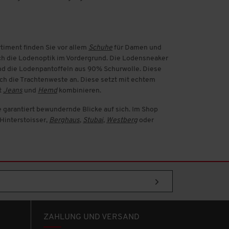
rtiment finden Sie vor allem
Schuhe
für Damen und
auch die Lodenoptik im Vordergrund. Die Lodensneaker
ind die Lodenpantoffeln aus 90% Schurwolle. Diese
ich die Trachtenweste an. Diese setzt mit echtem
t
Jeans
und
Hemd
kombinieren.
 garantiert bewundernde Blicke auf sich. Im Shop
 Hinterstoisser,
Berghaus
,
Stubai
,
Westberg
oder
ZAHLUNG UND VERSAND