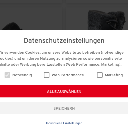
Datenschutzeinstellungen
ir verwenden Cookies, um unsere Website zu betreiben (notwendige
ookies) und um deren Nutzung zu analysieren sowie personalisierte
nhalte oder Werbung bereitzustellen (Web Performance, Marketing).
Notwendig
Web Performance
Marketing
ALLE AUSWÄHLEN
en
€ 139,00
Tiroler Loden
itschuhe niedrig
Thermostiefel mit
gsaktiv
Reißverschluss unisex
(1522)
(2065)
Individuelle Einstellungen