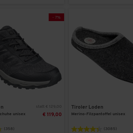
-
7
%
statt € 129,00
en
Tiroler Loden
chuhe unisex
Merino-Filzpantoffel unisex
€ 119,00
(358)
(3085)