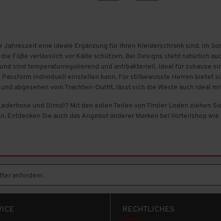
ede Jahreszeit eine ideale Ergänzung für Ihren Kleiderschrank sind. Im So
die Füße verlässlich vor Kälte schützen. Bei Designs steht natürlich 
nd sind temperaturregulierend und antibakteriell. Ideal für zuhause s
Passform individuell einstellen kann. Für stilbewusste Herren bietet s
nd abgesehen vom Trachten-Outfit, lässt sich die Weste auch ideal mi
ederhose und Dirndl? Mit den edlen Teilen von Tiroler Loden ziehen Sie
ren. Entdecken Sie auch das Angebot anderer Marken bei Vorteilshop wie
ter anfordern
VICE
RECHTLICHES