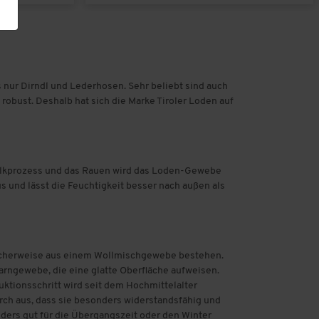
s nur Dirndl und Lederhosen. Sehr beliebt sind auch
robust. Deshalb hat sich die Marke Tiroler Loden auf
Walkprozess und das Rauen wird das Loden-Gewebe
us und lässt die Feuchtigkeit besser nach außen als
typischerweise aus einem Wollmischgewebe bestehen.
arngewebe, die eine glatte Oberfläche aufweisen.
uktionsschritt wird seit dem Hochmittelalter
ch aus, dass sie besonders widerstandsfähig und
ers gut für die Übergangszeit oder den Winter