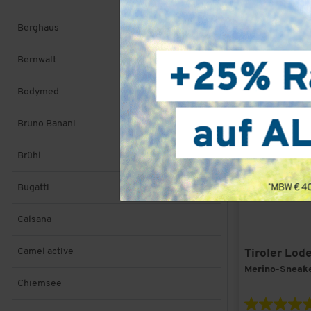
Berghaus
Bernwalt
Bodymed
Bruno Banani
Brühl
Bugatti
Calsana
Camel active
Tiroler Lod
Merino-Sneake
Chiemsee