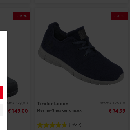
-
16
%
-
41
%
statt € 179,00
statt € 129,00
Tiroler Loden
Merino-Sneaker unisex
€ 149,00
€ 74,99
(2683)