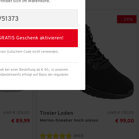
findet sich im Warenkorb.
V51373
-
30
%
-
28
%
Übernehmen
GRATIS Geschenk aktivieren!
inen Gutschein-Code nicht verwenden.
ek bei einer Bestellung ab € 40,- in unserem
bestellwerts erfolgt auf Basis der regulären
statt € 129,00
statt € 139,00
Tiroler Loden
Merino-Sneaker hoch unisex
€ 89,99
€ 99,00
(651)