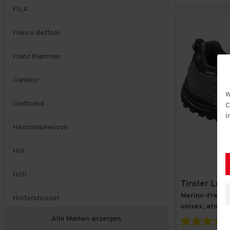
FILA
Franco Bettoni
Franz Klammer
Gardeur
W
Glattsand
C
I
Henson&Henson
Hill
Hiltl
Tiroler Lod
Merino-Freize
Hinterstoisser
unisex, atmun
Alle Marken anzeigen
H.I.S.