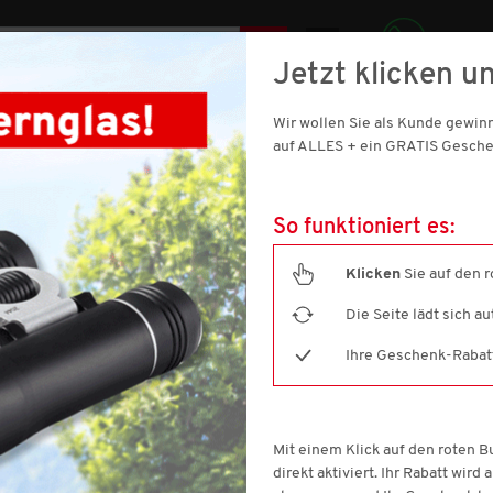
DE
Jetzt klicken un
069 921 011 900
SIC
Wir wollen Sie als Kunde gewi
SCHUHE
DAMEN
SPORT & OUTDOOR
HAUS & WOHNE
auf ALLES + ein GRATIS Gesche
So funktioniert es:
Klicken
Sie auf den 
Aktion nur noch
1 Tage 2 Stunden 9 Minuten 54 Sekunden
gültig.
Die Seite lädt sich a
Ihre Geschenk-Rabatt-
LODEN
(9 ARTIKEL)
Filtern nach
Mit einem Klick auf den roten 
Größe
Farbe
P
direkt aktiviert. Ihr Rabatt wird