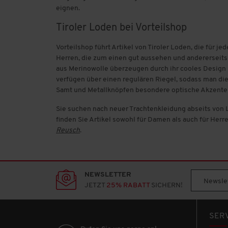
eignen.
Lotto
Tiroler Loden bei Vorteilshop
Mexx
Vorteilshop führt Artikel von Tiroler Loden, die für j
Herren, die zum einen gut aussehen und andererseits 
Mustang
aus Merinowolle überzeugen durch ihr cooles Design u
verfügen über einen regulären Riegel, sodass man die 
Samt und Metallknöpfen besondere optische Akzente u
NCxtreme
Sie suchen nach neuer Trachtenkleidung abseits von L
Nordcap
finden Sie Artikel sowohl für Damen als auch für Her
Reusch
.
Otto Kern
Pantofola d'Oro
NEWSLETTER
Newslet
Pareor
JETZT
25% RABATT
SICHERN!
Patsy & Lou
SER