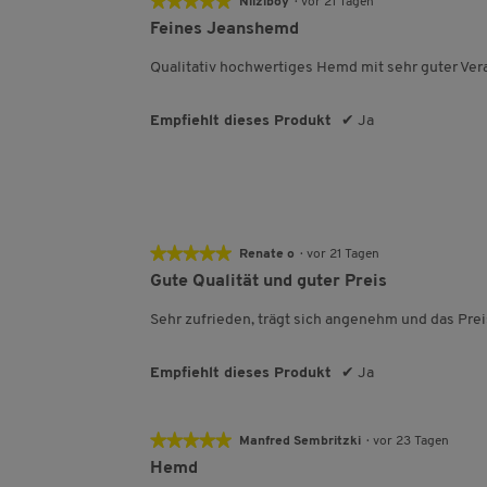
★★★★★
★★★★★
Nilziboy
·
vor 21 Tagen
5
Feines Jeanshemd
von
5
Qualitativ hochwertiges Hemd mit sehr guter Ver
Sternen.
Empfiehlt dieses Produkt
✔
Ja
★★★★★
★★★★★
Renate o
·
vor 21 Tagen
5
Gute Qualität und guter Preis
von
5
Sehr zufrieden, trägt sich angenehm und das Pre
Sternen.
Empfiehlt dieses Produkt
✔
Ja
★★★★★
★★★★★
Manfred Sembritzki
·
vor 23 Tagen
5
Hemd
von