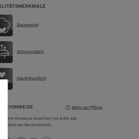
ALITÄTSMERKMALE
Baumwolle
Atmungsaktiv
Hautfreundlich
LEGEHINWEISE
Mehr zur Pflege
weitere Hinweise beachten Sie bitte das
geetikett am Bestellartikel.