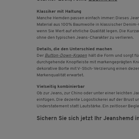
Klassiker mit Haltung
Manche Hemden passen einfach immer: Dieses Jeansh
Material aus 100% Baumwolle in klassischer Denim-Op
wenn Sie Wert auf ehrliche Qualität legen. Die Kurz
ohne den typischen Jeans-Charakter zu verlieren.
Details, die den Unterschied machen
Der
Button-Down-Kragen
hält die Form und sorgt fü
durchgehende Knopfleiste mit markengeprägten Knöpf
dekorative Borte mit V-Stich-Verzierung einen dezen
Markenqualität erwartet.
Vielseitig kombinierbar
Ob zur Jeans, zur Chino oder unter einer leichten Ja
einfügen. Die dezente Logostickerei auf der Brust 
Understatement statt Lautstärke. Ein zeitloser Beglei
Sichern Sie sich jetzt Ihr Jeanshemd 