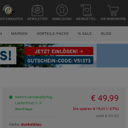
HER EINKAUFEN
NEWSLETTER
ANMELDUNG
MERKZETTEL
IHR WARENKORB
N
MARKEN
VORTEILS-PACKS
% SALE
BLOG
€ 49,99
Sofort versandfertig,
Lieferfrist: 1-3
Sie sparen € 19,01 (-
27
%)
Werktage
statt € 69,00
Farbe:
dunkelblau