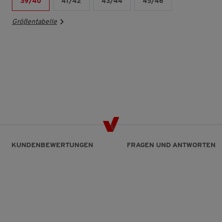
39/40
41/42
43/44
45/46
Größentabelle
KUNDENBEWERTUNGEN
FRAGEN UND ANTWORTEN