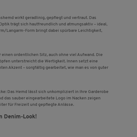
emd wirkt geradlinig, gepflegt und vertraut. Das
tik trägt sich hautfreundlich und atmungsaktiv – ideal,
arm/Langarm-Form bringt dabei spürbare Leichtigkeit,
r einen ordentlichen Sitz, auch ohne viel Aufwand. Die
en unterstreicht die Wertigkeit. Innen setzt eine
ten Akzent – sorgfältig gearbeitet, wie man es von guter
cke: Das Hemd lässt sich unkompliziert in Ihre Garderobe
und das sauber eingearbeitete Logo im Nacken zeigen
ter für Freizeit und gepflegte Anlässe.
im Denim-Look!