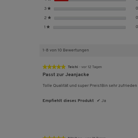
e
t
r
S
3
★
e
n
t
r
S
2
★
e
e
n
t
r
S
1
★
e
e
n
t
r
e
e
n
r
e
n
1-8 von 10 Bewertungen
e
★★★★★
★★★★★
Teichi
·
vor 12 Tagen
5
Passt zur Jeanjacke
von
5
Tolle Qualität und super Preis1Bin sehr zufrieden
Sternen.
Empfiehlt dieses Produkt
✔
Ja