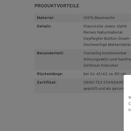
PRODUKTVORTEILE
Material:
100% Baumwolle
Details:
Klassische Jeans-Optik
Reines Naturmaterial
Gepflegter Button-Down
Hochwertige Markendetai
Besonderheit:
Vielseitig kombinierbar
Atmungsaktiv und hautfr
Zeitloser Klassiker
Rückenlänge:
bei Gr. 41/42 ca. 80 cm
Zertifikat:
OEKO-TEX STANDARD 100:
geprüft und als gesundhei
W
C
I