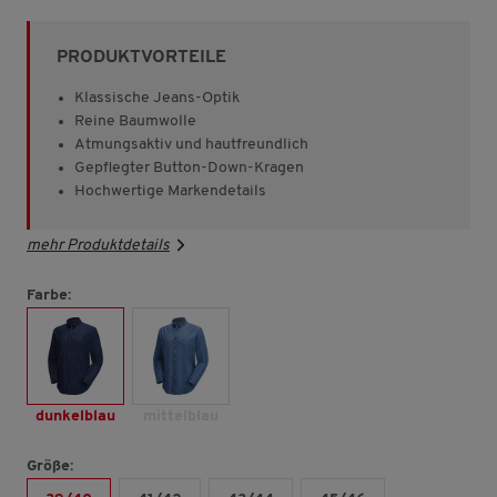
von
5
Sternen,
PRODUKTVORTEILE
Durchschnittswert
der
Bewertung.
Klassische Jeans-Optik
Read
Reine Baumwolle
10
Atmungsaktiv und hautfreundlich
Reviews.
Link
Gepflegter Button-Down-Kragen
auf
Hochwertige Markendetails
derselben
Seite.
mehr Produktdetails
Farbe:
dunkelblau
mittelblau
Größe: