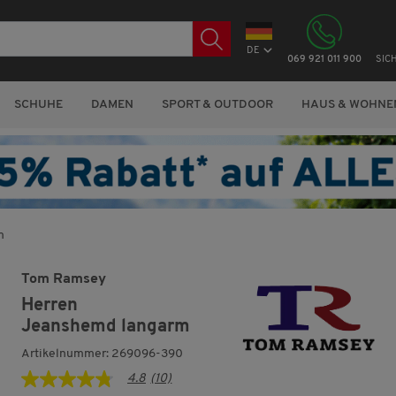
DE
069 921 011 900
SIC
SCHUHE
DAMEN
SPORT & OUTDOOR
HAUS & WOHNE
m
Tom Ramsey
Herren
Jeanshemd langarm
Artikelnummer: 269096-390
4.8
(10)
4.8