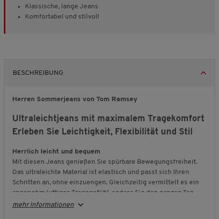
Klassische, lange Jeans
Komfortabel und stilvoll
BESCHREIBUNG
Herren Sommerjeans von Tom Ramsey
Ultraleichtjeans mit maximalem Tragekomfort
Erleben Sie Leichtigkeit, Flexibilität und Stil
Herrlich leicht und bequem
Mit diesen Jeans genießen Sie spürbare Bewegungsfreiheit.
Das ultraleichte Material ist elastisch und passt sich Ihren
Schritten an, ohne einzuengen. Gleichzeitig vermittelt es ein
angenehm luftiges Tragegefühl, sodass Sie den ganzen Tag
entspannt unterwegs sind. Der flexible Bund lässt sich
mehr Informationen
individuell anpassen und sorgt für sicheren Halt - ganz so, wie