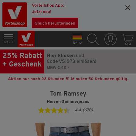
Vorteilshop App:
×
Jetzt neu!
Gleich herunterladen
MENÜ
DE
25% Rabatt
Hier klicken
und
Code V51373 einlösen!
+ Geschenk
MBW € 40,-
Aktion nur noch
23 Stunden 51 Minuten 49 Sekunden
gültig.
Tom Ramsey
Herren Sommerjeans
4.4
(670)
4.4
von
5
Sternen,
Durchschnittswert