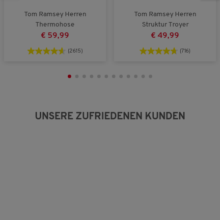
i
t
c
u
Tom Ramsey Herren
Tom Ramsey Herren
h
n
Thermohose
Struktur Troyer
e
g
€ 59,99
€ 49,99
B
:
e
2
(2615)
(716)
w
v
e
o
r
n
t
3
u
.
n
g
UNSERE ZUFRIEDENEN KUNDEN
:
2
v
o
n
3
.