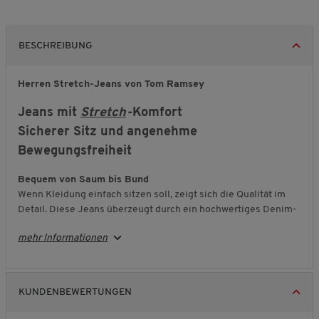
BESCHREIBUNG
Herren Stretch-Jeans von Tom Ramsey
Jeans mit
Stretch
-Komfort
Sicherer Sitz und angenehme
Bewegungsfreiheit
Bequem von Saum bis Bund
Wenn Kleidung einfach sitzen soll, zeigt sich die Qualität im
Detail. Diese Jeans überzeugt durch ein hochwertiges Denim-
Gewebe mit
Elasthan
-Anteil, das sich Ihrer Figur angenehm
mehr Informationen
anpasst. Sie genießen spürbare Bewegungsfreiheit bei
gleichzeitig stabilem Sitz. Auch nach häufigem Tragen bleibt
die Form erhalten – für ein dauerhaft gepflegtes
Erscheinungsbild.
KUNDENBEWERTUNGEN
Vielseitig kombinierbar