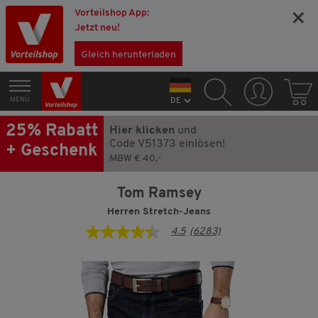
Vorteilshop App:
×
Jetzt neu!
Gleich herunterladen
MENÜ
DE
25% Rabatt
Hier klicken
und
Code V51373 einlösen!
+ Geschenk
MBW € 40,-
Tom Ramsey
Herren Stretch-Jeans
4.5
(6283)
4.5
von
5
Sternen,
Durchschnittswert
der
Bewertung.
Read