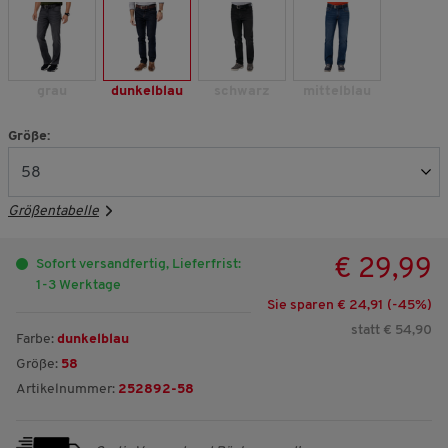
grau
dunkelblau
schwarz
mittelblau
Größe:
Größentabelle
€ 29,99
Sofort versandfertig, Lieferfrist:
1-3 Werktage
Sie sparen € 24,91 (-
45
%)
statt € 54,90
Farbe:
dunkelblau
Größe:
58
Artikelnummer:
252892-58