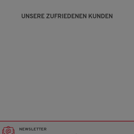
u
.
n
g
UNSERE ZUFRIEDENEN KUNDEN
:
2
v
o
n
3
.
NEWSLETTER