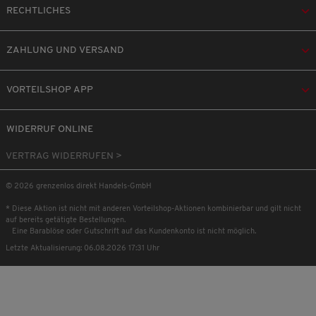
RECHTLICHES
ZAHLUNG UND VERSAND
VORTEILSHOP APP
WIDERRUF ONLINE
VERTRAG WIDERRUFEN >
© 2026 grenzenlos direkt Handels-GmbH
* Diese Aktion ist nicht mit anderen Vorteilshop-Aktionen kombinierbar und gilt nicht
auf bereits getätigte Bestellungen.
Eine Barablöse oder Gutschrift auf das Kundenkonto ist nicht möglich.
Letzte Aktualisierung: 06.08.2026 17:31 Uhr