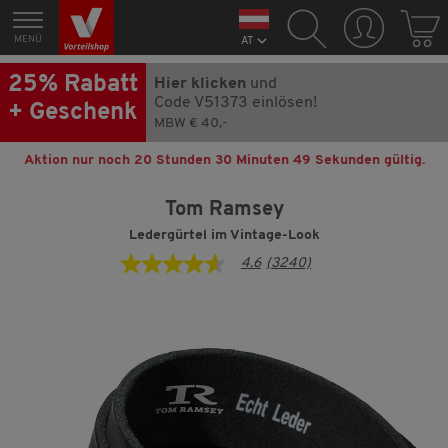
MENÜ
AT
25% Rabatt
Hier klicken
und
Code V51373 einlösen!
+ Geschenk
MBW € 40,-
Aktion nur noch
20 Stunden 30 Minuten 48 Sekunden
gültig.
Tom Ramsey
Ledergürtel im Vintage-Look
4.6
(3240)
4.6
von
5
Sternen,
Durchschnittswert
der
Bewertung.
Read
3240
Reviews.
Link
auf