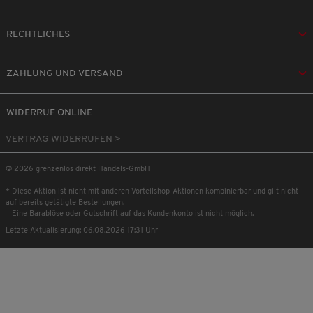
RECHTLICHES
ZAHLUNG UND VERSAND
WIDERRUF ONLINE
VERTRAG WIDERRUFEN >
© 2026 grenzenlos direkt Handels-GmbH
* Diese Aktion ist nicht mit anderen Vorteilshop-Aktionen kombinierbar und gilt nicht
auf bereits getätigte Bestellungen.
Eine Barablöse oder Gutschrift auf das Kundenkonto ist nicht möglich.
Letzte Aktualisierung: 06.08.2026 17:31 Uhr