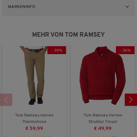
R
R
s
e
e
MARKENINFO
P
v
v
r
i
i
o
e
e
d
w
w
u
MEHR VON TOM RAMSEY
s
s
k
t
s
-
39
%
-
36
%
,
4
v
o
n
5
Tom Ramsey Herren
Tom Ramsey Herren
Thermohose
Struktur Troyer
€ 59,99
€ 49,99