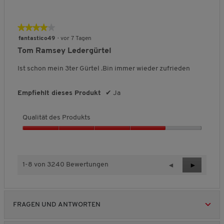
u
a
l
★★★★★
★★★★★
i
4
fantastico49
·
vor 7 Tagen
t
von
Tom Ramsey Ledergürtel
ä
5
t
Sternen.
Ist schon mein 3ter Gürtel .Bin immer wieder zufrieden
d
e
s
Empfiehlt dieses Produkt
✔
Ja
P
r
Qualität des Produkts
o
d
Q
u
u
k
a
t
l
1-8 von 3240 Bewertungen
Z
◄
W
►
s
i
u
e
,
t
r
i
5
ä
ü
t
v
t
FRAGEN UND ANTWORTEN
c
e
o
d
n
k
r
e
5