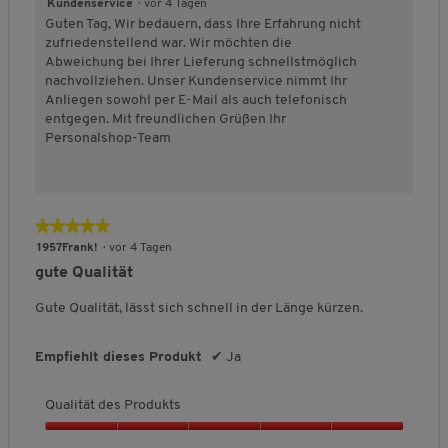
Kundenservice
·
vor 4 Tagen
k
Guten Tag, Wir bedauern, dass Ihre Erfahrung nicht
t
zufriedenstellend war. Wir möchten die
s
Abweichung bei Ihrer Lieferung schnellstmöglich
,
nachvollziehen. Unser Kundenservice nimmt Ihr
4
Anliegen sowohl per E-Mail als auch telefonisch
v
entgegen. Mit freundlichen Grüßen Ihr
o
Personalshop-Team
n
5
★★★★★
★★★★★
5
1957Frank!
·
vor 4 Tagen
von
gute Qualität
5
Sternen.
Gute Qualität, lässt sich schnell in der Länge kürzen.
Empfiehlt dieses Produkt
✔
Ja
Qualität des Produkts
Q