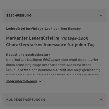
BESCHREIBUNG
Ledergürtel im Vintage-Look von Tom Ramsey
Markanter Ledergürtel im
Vintage-Look
Charakterstarkes Accessoire für jeden Tag
Robust und ausdrucksstark
Gefertigt aus kräftigem
Büffelleder
überzeugt dieser Gürtel
durch seine langlebige Beschaffenheit. Die extra-breite
Schließe setzt einen deutlichen Akzent und sorgt gleichzeitig
für sicheren Halt. Die leicht abgedunkelten Kanten verleihen
dem Gürtel eine charaktervolle Optik mit besonderem
mehr Informationen
Ausdruck.
Mit der Zeit noch schöner
Ein echtes Qualitätsmerkmal zeigt sich im Gebrauch: Das Leder
KUNDENBEWERTUNGEN
wird mit der Zeit geschmeidiger und entwickelt eine