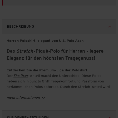
BESCHREIBUNG
Herren Poloshirt, elegant von U.S. Polo Assn.
Das
Stretch
-Piqué-Polo für Herren - legere
Eleganz für den höchsten Tragegenuss!
Entdecken Sie die Premium-Liga der Poloshirt
Der
Elasthan
-Anteil macht den Unterschied! Diese Polos
heben sich in puncto Griff, Tragekomfort und Passform von
herkömmlichen Polos sofort ab. Durch den Stretch-Anteil wird
das Gewebe eine Spur schwerer, wodurch sich kaum Falten
mehr Informationen
bilden. Außerdem legt sich das Polo passgenau und doch
locker um Ihre Figur. Der hohe Baumwoll-Anteil sorgt für eine
optimale Luftzirkulation - ein Segen an warmen Tagen!
KUNDENBEWERTUNGEN