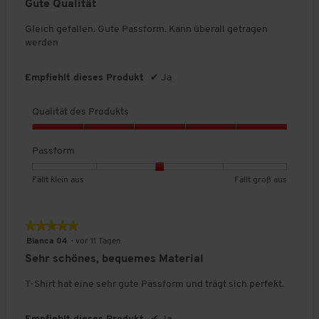
Gute Qualität
ä
o
5
t
n
Sternen.
Gleich gefallen. Gute Passform. Kann überall getragen
d
5
werden
e
s
P
Empfiehlt dieses Produkt
✔
Ja
r
o
Qualität des Produkts
d
u
Q
k
u
Passform
t
a
s
l
B
B
P
Fällt klein aus
Fällt groß aus
,
i
e
e
a
5
t
w
w
s
v
ä
e
e
s
o
★★★★★
★★★★★
t
r
r
f
n
5
Bianca 04
·
vor 11 Tagen
d
t
t
o
5
von
e
Sehr schönes, bequemes Material
u
u
r
5
s
n
n
m
Sternen.
T-Shirt hat eine sehr gute Passform und trägt sich perfekt.
P
g
g
,
r
v
v
D
o
o
o
u