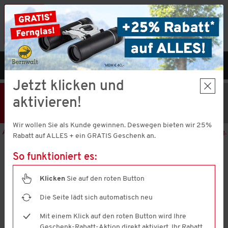
Vorteilshop App:
×
Jetzt neu!
Gleich herunterladen
MENÜ
DE
Jetzt klicken und
25% Rabatt
Hier klicken
und
aktivieren!
Code V51373 einlösen!
+ Geschenk
MBW € 40,-
Wir wollen Sie als Kunde gewinnen. Deswegen bieten wir 25%
Aktion nur noch
1 Tage 17 Stunden 52 Minuten 58 Sekunden
gültig.
Rabatt auf ALLES + ein GRATIS Geschenk an.
So funktioniert es:
U.S. Polo Assn.
Herren Poloshirt, elegant
Klicken
Sie auf den roten Button
4.7
(1397)
4.7
von
Die Seite lädt sich automatisch neu
5
Sternen,
Mit einem Klick auf den roten Button wird Ihre
Durchschnittswert
Geschenk-Rabatt-Aktion direkt aktiviert. Ihr Rabatt