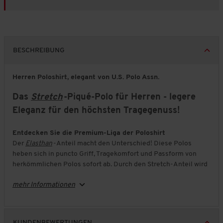
BESCHREIBUNG
Herren Poloshirt, elegant von U.S. Polo Assn.
Das
Stretch
-Piqué-Polo für Herren - legere
Eleganz für den höchsten Tragegenuss!
Entdecken Sie die Premium-Liga der Poloshirt
Der
Elasthan
-Anteil macht den Unterschied! Diese Polos
heben sich in puncto Griff, Tragekomfort und Passform von
herkömmlichen Polos sofort ab. Durch den Stretch-Anteil wird
das Gewebe eine Spur schwerer, wodurch sich kaum Falten
mehr Informationen
bilden. Außerdem legt sich das Polo passgenau und doch
locker um Ihre Figur. Der hohe Baumwoll-Anteil sorgt für eine
optimale Luftzirkulation - ein Segen an warmen Tagen!
KUNDENBEWERTUNGEN