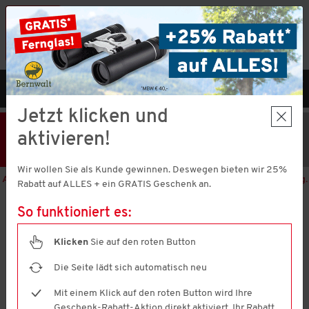
Vorteilshop App:
×
Jetzt neu!
Gleich herunterladen
MENÜ
DE
Jetzt klicken und
25% Rabatt
Hier klicken
und
aktivieren!
Code V51373 einlösen!
+ Geschenk
MBW € 40,-
Wir wollen Sie als Kunde gewinnen. Deswegen bieten wir 25%
Aktion nur noch
1 Tage 10 Stunden 29 Minuten 57 Sekunden
gültig.
Rabatt auf ALLES + ein GRATIS Geschenk an.
So funktioniert es:
U.S. Polo Assn.
Herren Poloshirt, elegant
Klicken
Sie auf den roten Button
4.7
(1397)
4.7
von
Die Seite lädt sich automatisch neu
5
Sternen,
Mit einem Klick auf den roten Button wird Ihre
Durchschnittswert
Geschenk-Rabatt-Aktion direkt aktiviert. Ihr Rabatt