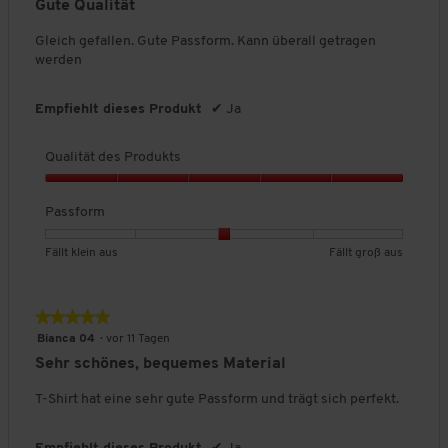
Gute Qualität
ä
o
5
t
n
Sternen.
Gleich gefallen. Gute Passform. Kann überall getragen
d
5
werden
e
s
P
Empfiehlt dieses Produkt
✔
Ja
r
o
Qualität des Produkts
d
u
Q
k
u
Passform
t
a
s
l
B
B
P
Fällt klein aus
Fällt groß aus
,
i
e
e
a
5
t
w
w
s
v
ä
e
e
s
o
★★★★★
★★★★★
t
r
r
f
n
5
Bianca 04
·
vor 11 Tagen
d
t
t
o
5
von
e
Sehr schönes, bequemes Material
u
u
r
5
s
n
n
m
Sternen.
T-Shirt hat eine sehr gute Passform und trägt sich perfekt.
P
g
g
,
r
v
v
D
o
o
o
u