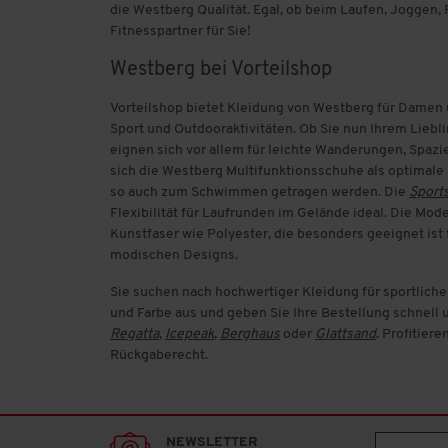
die Westberg Qualität. Egal, ob beim Laufen, Joggen,
Fitnesspartner für Sie!
Jana
Westberg bei Vorteilshop
Kaeppel
Vorteilshop bietet Kleidung von Westberg für Damen 
Sport und Outdooraktivitäten. Ob Sie nun Ihrem Liebl
Kalapua
eignen sich vor allem für leichte Wanderungen, Spaz
sich die Westberg Multifunktionsschuhe als optimale 
Kappa
so auch zum Schwimmen getragen werden. Die
Sport
Flexibilität für Laufrunden im Gelände ideal. Die Mo
Kleine Wolke
Kunstfaser wie Polyester, die besonders geeignet ist
modischen Designs.
Kofel
Sie suchen nach hochwertiger Kleidung für sportliche
und Farbe aus und geben Sie Ihre Bestellung schnell 
Leifheit
Regatta
,
Icepeak
,
Berghaus
oder
Glattsand
. Profitier
Rückgaberecht.
Lerros
Levora
NEWSLETTER