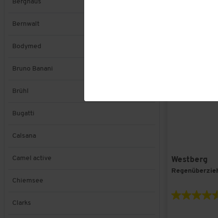
Berghaus
Bernwalt
Bodymed
Bruno Banani
Brühl
Bugatti
Calsana
Camel active
Westberg
Regenüberzie
Chiemsee
Clarks