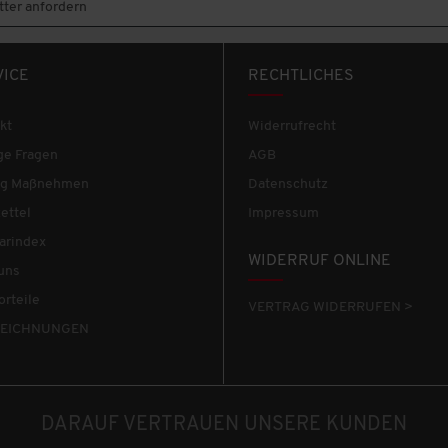
ter anfordern
VICE
RECHTLICHES
kt
Widerrufrecht
ge Fragen
AGB
tig Maßnehmen
Datenschutz
ettel
Impressum
arindex
WIDERRUF ONLINE
uns
orteile
VERTRAG WIDERRUFEN >
EICHNUNGEN
DARAUF VERTRAUEN UNSERE KUNDEN