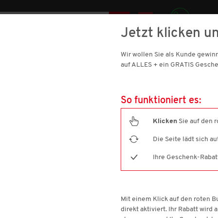
AT
Jetzt klicken un
0512 / 344 100
SIC
Wir wollen Sie als Kunde gewi
SCHUHE
DAMEN
SPORT & OUTDOOR
HAUS & WOHNE
auf ALLES + ein GRATIS Gesche
So funktioniert es:
Klicken
Sie auf den 
Die Seite lädt sich a
G
(5 ARTIKEL)
Ihre Geschenk-Rabatt-
Filtern nach
Größe
Farbe
P
Mit einem Klick auf den roten 
(1)
blau
direkt aktiviert. Ihr Rabatt wird