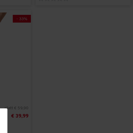
-
33
%
statt € 59,90
€ 39,99