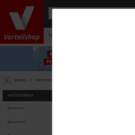
TOP-DEAL
OUTFIT-SETS
HERREN
Marken
Westberg
WESTBER
KATEGORIEN
Sortieren nach
Belmina
Benetton