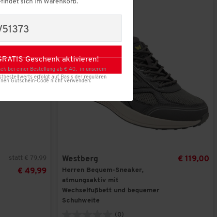
findet sich im Warenkorb.
-
37
%
V51373
Übernehmen
GRATIS Geschenk aktivieren!
inen Gutschein-Code nicht verwenden.
ek bei einer Bestellung ab € 40,- in unserem
bestellwerts erfolgt auf Basis der regulären
statt € 79,99
Westberg
€ 119,00
Herren Bequem-Sneaker,
€ 49,99
atmungsaktiv mit
Wechselfußbett und bequemer
Schuhweite
(0)