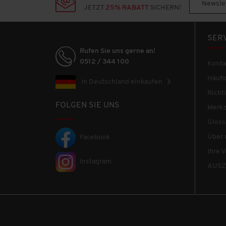
Lotto
Newslet
JETZT
25% RABATT
SICHERN!
Mexx
SER
Mustang
Rufen Sie uns gerne an!
0512 / 344 100
Konta
NCxtreme
Häufi
In Deutschland einkaufen
Rich
Nordcap
FOLGEN SIE UNS
Merkz
Otto Kern
Gloss
Über 
Facebook
Pantofola d'Oro
Ihre V
Instagram
Pareor
AUSZ
Patsy & Lou
Pierre Cardin