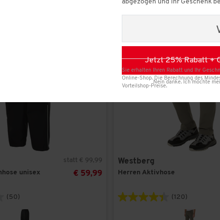
abgezogen und Ihr Geschenk be
(2)
grau
-
40
%
29
(1)
(3)
grün
40
(1)
(2)
schwarz
41
(1)
Jetzt 25% Rabatt + 
42
(1)
43
(1)
Nein danke. Ich möchte me
44
(1)
45
(1)
Sie erhalten Ihren Rabatt und Ihr Geschn
46
(1)
Online-Shop. Die Berechnung des Mindest
Vorteilshop-Preise.
56
(1)
XXL/3XL
(1)
statt € 99,99
Westberg
XXLARGE
(1)
hhose unisex
Herren Aktivhose
€ 59,99
(50)
(120)