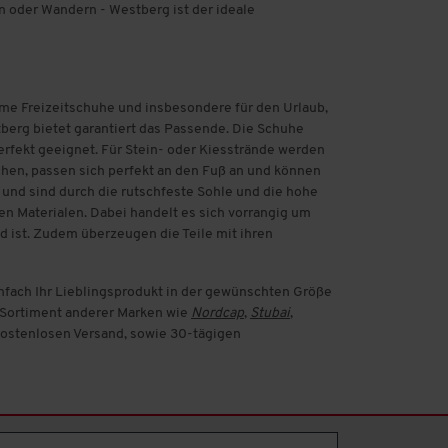
n oder Wandern - Westberg ist der ideale
me Freizeitschuhe und insbesondere für den Urlaub,
berg bietet garantiert das Passende. Die Schuhe
rfekt geeignet. Für Stein- oder Kiesstrände werden
chen, passen sich perfekt an den Fuß an und können
d sind durch die rutschfeste Sohle und die hohe
en Materialen. Dabei handelt es sich vorrangig um
d ist. Zudem überzeugen die Teile mit ihren
infach Ihr Lieblingsprodukt in der gewünschten Größe
s Sortiment anderer Marken wie
Nordcap
,
Stubai
,
 kostenlosen Versand, sowie 30-tägigen