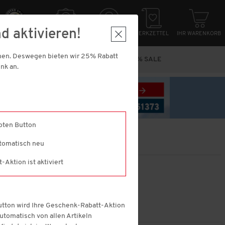
d aktivieren!
HER EINKAUFEN
NEWSLETTER
ANMELDUNG
MERKZETTEL
IHR WARENKORB
nnen. Deswegen bieten wir 25% Rabatt
N
MARKEN
VORTEILS-PACKS
% SALE
nk an.
roten Button
utomatisch neu
Aktion ist aktiviert
reis
Button wird Ihre Geschenk-Rabatt-Aktion
 automatisch von allen Artikeln