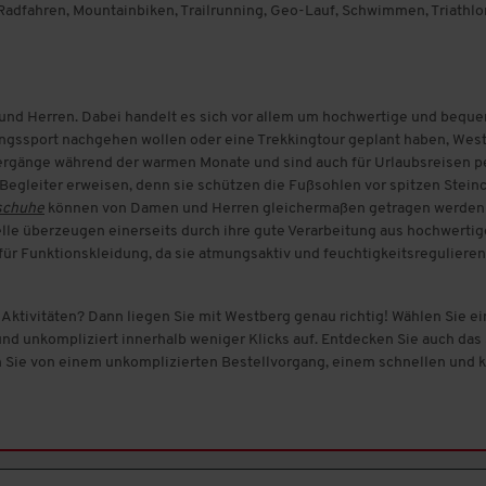
 Radfahren, Mountainbiken, Trailrunning, Geo-Lauf, Schwimmen, Triathlo
und Herren. Dabei handelt es sich vor allem um hochwertige und beque
ingssport nachgehen wollen oder eine Trekkingtour geplant haben, West
iergänge während der warmen Monate und sind auch für Urlaubsreisen pe
Begleiter erweisen, denn sie schützen die Fußsohlen vor spitzen Stein
schuhe
können von Damen und Herren gleichermaßen getragen werden un
delle überzeugen einerseits durch ihre gute Verarbeitung aus hochwertig
 für Funktionskleidung, da sie atmungsaktiv und feuchtigkeitsregulieren
 Aktivitäten? Dann liegen Sie mit Westberg genau richtig! Wählen Sie e
und unkompliziert innerhalb weniger Klicks auf. Entdecken Sie auch da
en Sie von einem unkomplizierten Bestellvorgang, einem schnellen und