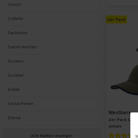
ColorU
Cuttello
2er Pack
Dachstein
Daniel Hechter
Dockers
Ducktail
Eisbär
Emilia Parker
Westberg
Eterna
2er Pack UV-
unisex
FILA
Alle Marken anzeigen
W