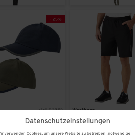
-
25
%
statt € 39,99
Westberg
Schirmmützen
Herren Fahrradshorts
€ 29,99
Datenschutzeinstellungen
(456)
(51)
ir verwenden Cookies, um unsere Website zu betreiben (notwendige