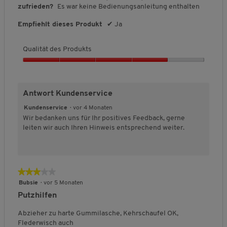
r
zufrieden?
Es war keine Bedienungsanleitung enthalten
o
d
Empfiehlt dieses Produkt
✔
Ja
u
k
Qualität des Produkts
t
s
Q
,
u
5
a
v
Antwort Kundenservice
l
o
i
Kundenservice
·
vor 4 Monaten
n
t
Wir bedanken uns für Ihr positives Feedback, gerne
5
ä
leiten wir auch Ihren Hinweis entsprechend weiter.
t
d
e
s
★★★★★
★★★★★
P
r
3
Bubsie
·
vor 5 Monaten
o
von
Putzhilfen
d
5
u
Sternen.
Abzieher zu harte Gummilasche, Kehrschaufel OK,
k
Flederwisch auch