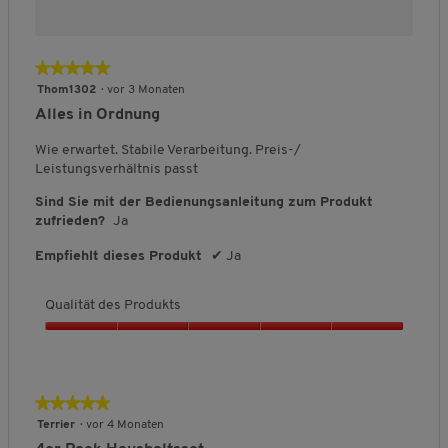
s
P
r
★★★★★
★★★★★
o
d
5
Thom1302
·
vor 3 Monaten
u
von
Alles in Ordnung
k
5
t
Sternen.
Wie erwartet. Stabile Verarbeitung. Preis-/
s
Leistungsverhältnis passt
,
3
Sind Sie mit der Bedienungsanleitung zum Produkt
v
zufrieden?
Ja
o
Empfiehlt dieses Produkt
✔
Ja
n
5
Qualität des Produkts
Q
u
a
l
★★★★★
★★★★★
i
5
Terrier
·
vor 4 Monaten
t
von