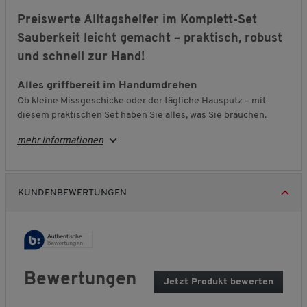
Preiswerte Alltagshelfer im Komplett-Set
Sauberkeit leicht gemacht – praktisch, robust
und schnell zur Hand!
Alles griffbereit im Handumdrehen
Ob kleine Missgeschicke oder der tägliche Hausputz – mit
diesem praktischen Set haben Sie alles, was Sie brauchen.
Handbesen, Kehrschaufel, Staubwedel und Abzieher sorgen im
mehr Informationen
Handumdrehen für ein blitzsauberes Zuhause. Dank der
angenehmen Griffe mit Gumminoppen liegen die Helfer sicher
in der Hand und machen jede Bewegung mit.
KUNDENBEWERTUNGEN
Platzsparend und schnell verstaut
Nach getaner Arbeit lässt sich das Set platzsparend
aufhängen – so ist alles ordentlich verstaut und jederzeit
griffbereit. Ideal für alle, die Wert auf Ordnung legen und wenig
Platz verschwenden möchten. Der biegbare Staubwedel
erreicht selbst schwer zugängliche Ecken, während das
Bewertungen
Jetzt Produkt bewerten
.
Kehrset zuverlässig für Sauberkeit sorgt.
M