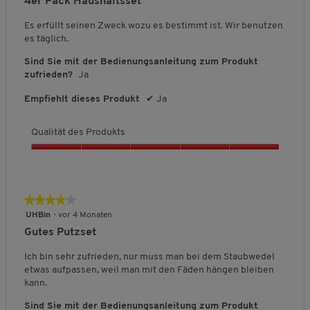
4er Pack Haushaltsset
ä
5
t
Sternen.
Es erfüllt seinen Zweck wozu es bestimmt ist. Wir benutzen
d
es täglich.
e
s
Sind Sie mit der Bedienungsanleitung zum Produkt
P
zufrieden?
Ja
r
o
Empfiehlt dieses Produkt
✔
Ja
d
u
Qualität des Produkts
k
t
Q
s
u
,
a
5
l
★★★★★
★★★★★
v
i
o
4
UHBin
·
vor 4 Monaten
t
n
von
Gutes Putzset
ä
5
5
t
Sternen.
Ich bin sehr zufrieden, nur muss man bei dem Staubwedel
d
etwas aufpassen, weil man mit den Fäden hängen bleiben
e
kann.
s
P
Sind Sie mit der Bedienungsanleitung zum Produkt