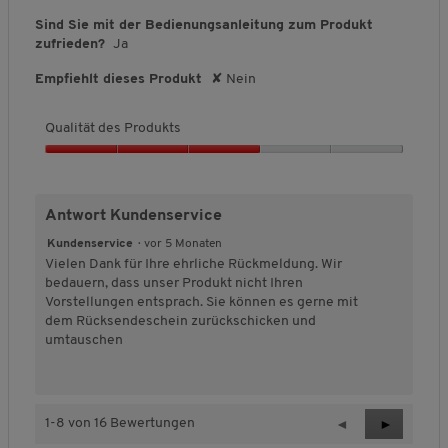
t
s
Sind Sie mit der Bedienungsanleitung zum Produkt
,
zufrieden?
Ja
4
Empfiehlt dieses Produkt
✘
Nein
v
o
n
Qualität des Produkts
5
Q
u
a
Antwort Kundenservice
l
i
Kundenservice
·
vor 5 Monaten
t
Vielen Dank für Ihre ehrliche Rückmeldung. Wir
ä
bedauern, dass unser Produkt nicht Ihren
t
Vorstellungen entsprach. Sie können es gerne mit
d
dem Rücksendeschein zurückschicken und
e
umtauschen
s
P
r
o
1-8 von 16 Bewertungen
Z
◄
W
►
d
u
e
u