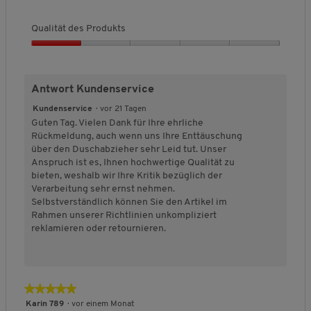
r
r
t
o
5
o
e
n
.
Qualität des Produkts
I
d
w
n
u
h
i
Q
k
a
r
u
l
t
d
a
t
s
Antwort Kundenservice
a
e
l
,
k
i
i
t
Kundenservice
·
vor 21 Tagen
4
n
t
u
Guten Tag. Vielen Dank für Ihre ehrliche
v
a
m
ä
Rückmeldung, auch wenn uns Ihre Enttäuschung
o
l
o
t
i
über den Duschabzieher sehr Leid tut. Unser
n
d
s
d
Anspruch ist es, Ihnen hochwertige Qualität zu
5
i
a
e
bieten, weshalb wir Ihre Kritik bezüglich der
e
l
s
r
Verarbeitung sehr ernst nehmen.
t
e
P
Selbstverständlich können Sie den Artikel im
s
r
Rahmen unserer Richtlinien unkompliziert
D
o
reklamieren oder retournieren.
i
d
a
u
l
k
o
t
★★★★★
★★★★★
g
s
f
,
5
Karin 789
·
vor einem Monat