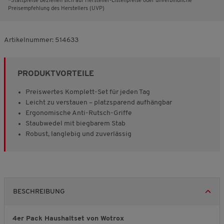
*Stattpreise beziehen sich auf Hersteller-Listenpreise oder unverbindliche
Preisempfehlung des Herstellers (UVP)
Artikelnummer:
514633
PRODUKTVORTEILE
Preiswertes Komplett-Set für jeden Tag
Leicht zu verstauen – platzsparend aufhängbar
Ergonomische Anti-Rutsch-Griffe
Staubwedel mit biegbarem Stab
Robust, langlebig und zuverlässig
BESCHREIBUNG
4er Pack Haushaltset von Wotrox