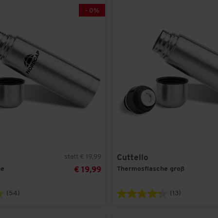
-
0
%
statt € 19,99
Cuttello
he
Thermosflasche groß
€ 19,99
(54)
(13)