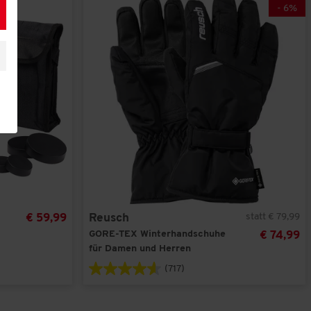
-
6
%
statt € 79,99
€ 59,99
Reusch
GORE-TEX Winterhandschuhe
€ 74,99
für Damen und Herren
(717)