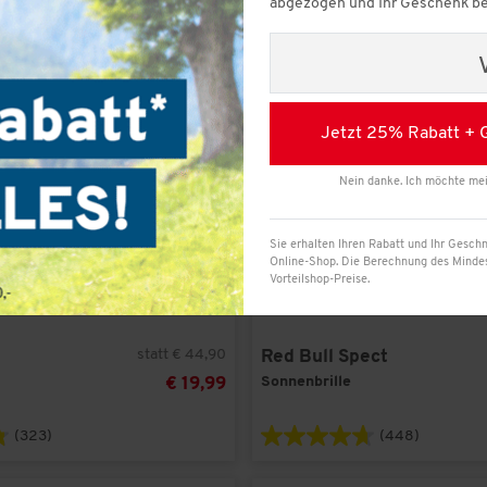
abgezogen und Ihr Geschenk be
8
(2)
Cuttello
(1)
-
55
%
9
(2)
Eisbär
(1)
10
(2)
Nordcap
(4)
Red Bull Spect
(1)
Jetzt 25% Rabatt + 
Reusch
(2)
Rodh
(2)
Nein danke. Ich möchte me
Stöhr
(1)
Stubai
(3)
Sie erhalten Ihren Rabatt und Ihr Geschn
Online-Shop. Die Berechnung des Mindest
Vorteilshop-Preise.
statt € 44,90
Red Bull Spect
Sonnenbrille
€ 19,99
(323)
(448)