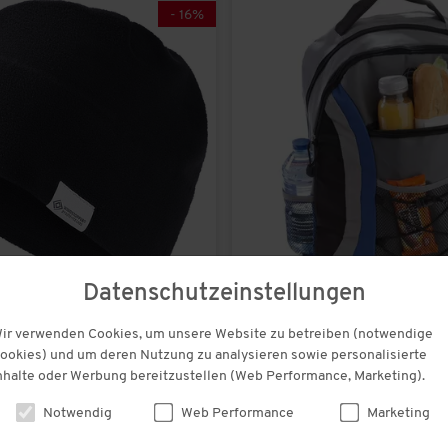
-
16
%
Datenschutzeinstellungen
statt € 29,95
Nordcap
ir verwenden Cookies, um unsere Website zu betreiben (notwendige
dstopper Mütze
Rucksack mit Kühlfach
€ 24,99
ookies) und um deren Nutzung zu analysieren sowie personalisierte
nhalte oder Werbung bereitzustellen (Web Performance, Marketing).
(115)
(5)
Notwendig
Web Performance
Marketing