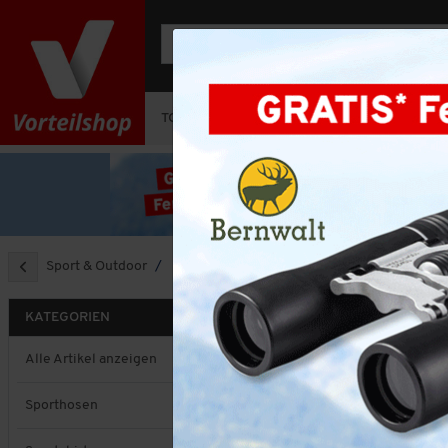
TOP-DEAL
OUTFIT-SETS
HERREN
Sport & Outdoor
Zubehör
ZUBEHÖR
KATEGORIEN
Sortieren nach
Alle Artikel anzeigen
Sporthosen