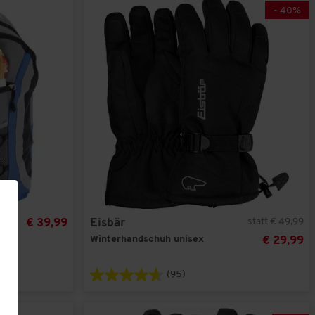
-
40
%
statt € 49,99
€ 39,99
Eisbär
Winterhandschuh unisex
€ 29,99
(95)