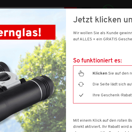
DE
Jetzt klicken un
069 921 011 900
SIC
Wir wollen Sie als Kunde gewi
SCHUHE
DAMEN
SPORT & OUTDOOR
HAUS & WOHNE
auf ALLES + ein GRATIS Gesche
So funktioniert es:
Klicken
Sie auf den 
Die Seite lädt sich a
(16 ARTIKEL)
Ihre Geschenk-Rabatt-
Filtern nach
Größe
Marke
F
Mit einem Klick auf den roten 
7
(2)
Benetton
(1)
direkt aktiviert. Ihr Rabatt wird