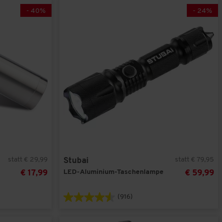
-
40
%
-
24
%
statt € 29,99
statt € 79,95
Stubai
LED-Aluminium-Taschenlampe
€ 17,99
€ 59,99
(916)