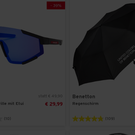
-
39
%
statt € 49,90
Benetton
lle mit Etui
Regenschirm
€ 29,99
(10)
(109)