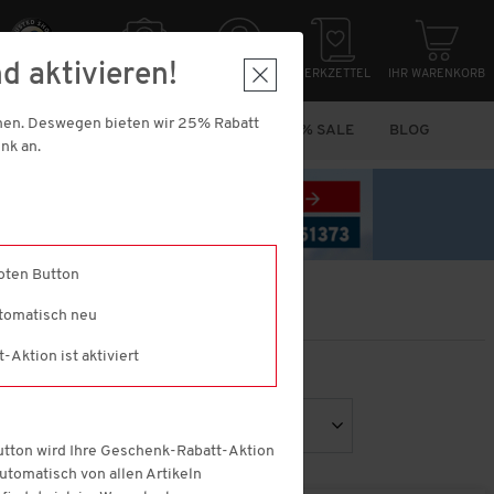
d aktivieren!
HER EINKAUFEN
NEWSLETTER
ANMELDUNG
MERKZETTEL
IHR WARENKORB
nnen. Deswegen bieten wir 25% Rabatt
N
MARKEN
VORTEILS-PACKS
% SALE
BLOG
nk an.
roten Button
utomatisch neu
Aktion ist aktiviert
arbe
Preis
Button wird Ihre Geschenk-Rabatt-Aktion
(2)
blau
 automatisch von allen Artikeln