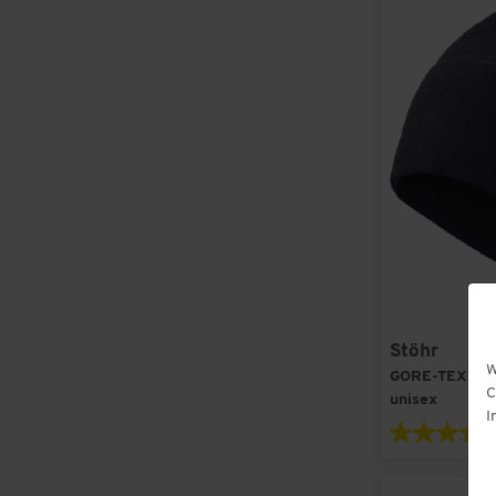
Stöhr
W
GORE-TEX-Win
C
unisex
I