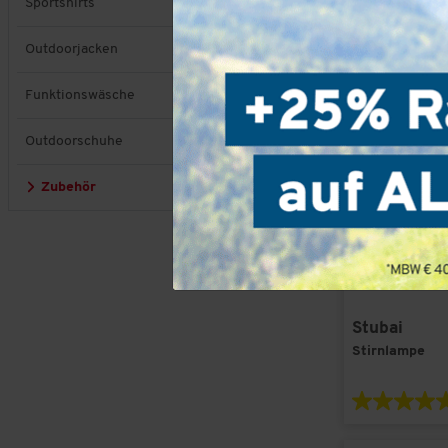
Sportshirts
Outdoorjacken
Funktionswäsche
Outdoorschuhe
Zubehör
Stubai
Stirnlampe