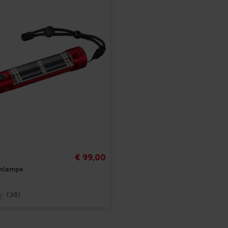
€ 99,00
enlampe
(38)