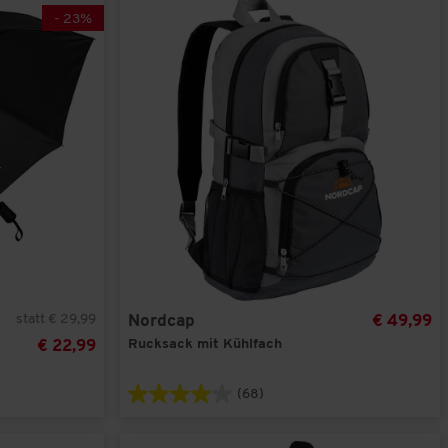
-
23
%
statt € 29,99
Nordcap
€ 49,99
Rucksack mit Kühlfach
€ 22,99
(68)