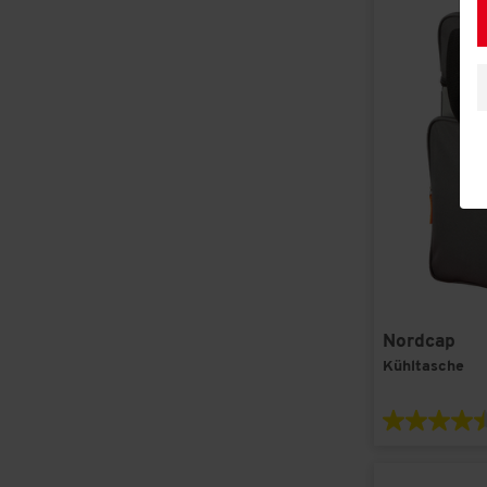
Nordcap
Kühltasche