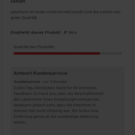
c
sohlen
ä
r
t
t
5
h
f
t
t
.
Sternen.
l
passform ist leider nicht korrekt,sondt sind die sohlen von
n
d
u
ä
guter Qualität
i
e
c
n
t
h
s
g
e
t
P
:
Empfiehlt dieses Produkt
✘
Nein
k
l
r
l
4
i
i
o
.
c
c
Qualität des Produkts
d
6
k
h
e
u
v
Q
n
e
k
o
,
u
B
t
n
w
a
e
i
s
5
Antwort Kundenservice:
l
r
w
,
.
d
i
e
Kundenservice
·
vor 3 Monaten
5
d
t
r
e
Guten Tag. Herzlichen Dank für Ihr ehrliches
v
ä
r
t
Feedback. Es freut uns, dass die Beschaffenheit
o
u
t
u
der Laufsohlen Ihren Erwartungen entspricht,
n
n
d
n
t
bedauern jedoch sehr, dass die Passform in
5
e
e
g
diesem Fall nicht stimmig war. Wir leiten Ihre
n
s
:
Erfahrung gerne an die zuständige Abteilung
a
P
4
u
weiter.
f
r
.
g
o
9
e