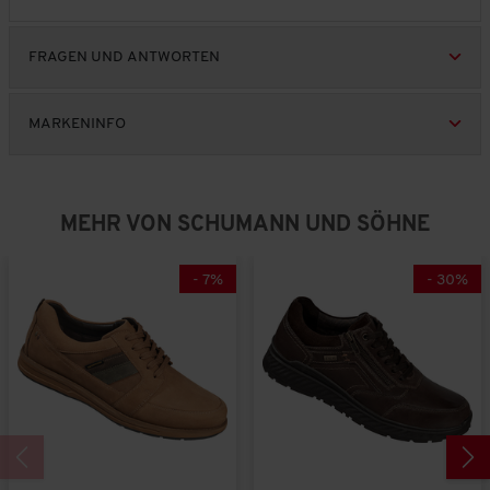
s
P
r
FRAGEN UND ANTWORTEN
o
d
u
MARKENINFO
k
t
s
,
5
MEHR VON SCHUMANN UND SÖHNE
v
o
n
-
7
%
-
30
%
5