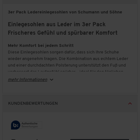
3er Pack Ledereinlegesohlen von Schumann und Söhne
Einlegesohlen aus Leder im 3er Pack
Frischeres Gefühl und spürbarer Komfort
Mehr Komfort bei jedem Schritt
Diese Einlegesohlen sorgen dafür, dass sich Ihre Schuhe
wieder angenehm tragen. Die Kombination aus echtem Leder
und einer durchdachten Polsterung unterstützt den Fuß und
verbessert das Laufgefühl spürbar – ideal für den täglichen
Einsatz.
mehr Informationen
Frisch und hygienisch unterwegs
Das mehrschichtige System mit Latexschaum und Aktivkohle
hilft dabei, Gerüche zu reduzieren und ein angenehmes
KUNDENBEWERTUNGEN
Fußklima zu erhalten. Gleichzeitig sorgt das luftdurchlässige
Material für eine gute Belüftung im Schuh – auch bei längerer
Nutzung.
Passgenau und vielseitig einsetzbar