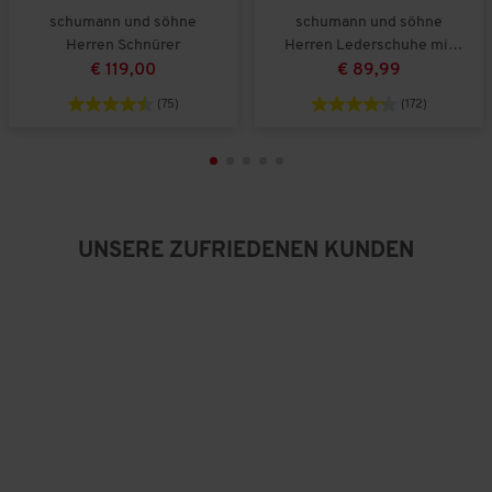
schumann und söhne
schumann und söhne
Herren Schnürer
Herren Lederschuhe mit
Warmfutter
€ 119,00
€ 89,99
(75)
(172)
UNSERE ZUFRIEDENEN KUNDEN