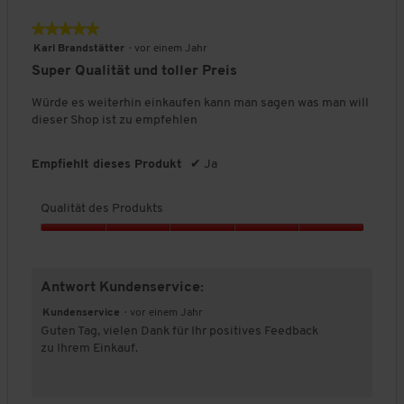
s
★★★★★
★★★★★
P
r
5
Karl Brandstätter
·
vor einem Jahr
o
von
Super Qualität und toller Preis
d
5
u
Sternen.
Würde es weiterhin einkaufen kann man sagen was man will
k
dieser Shop ist zu empfehlen
t
s
Empfiehlt dieses Produkt
✔
Ja
,
5
v
Qualität des Produkts
o
n
Q
5
u
a
Antwort Kundenservice:
l
i
Kundenservice
·
vor einem Jahr
t
Guten Tag, vielen Dank für Ihr positives Feedback
ä
zu Ihrem Einkauf.
t
d
e