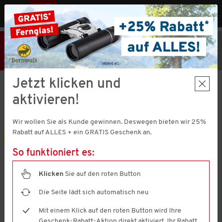
MENÜ
AT
25% Rabatt
Hier klicken
und
Code V51373 einlösen!
+ Geschenk
MBW € 40,-
Jetzt klicken und
Schumann und Söhne
aktivieren!
3er Pack Ledereinlegesohlen
4.6
(7)
4.6
Wir wollen Sie als Kunde gewinnen. Deswegen bieten wir 25%
von
5
Rabatt auf ALLES + ein GRATIS Geschenk an.
Sternen,
3er Pack
Durchschnittswert
So funktioniert es:
der
Bewertung.
Read
Klicken
Sie auf den roten Button
7
Reviews.
Die Seite lädt sich automatisch neu
Link
auf
Mit einem Klick auf den roten Button wird Ihre
derselben
Seite.
Geschenk-Rabatt-Aktion direkt aktiviert. Ihr Rabatt