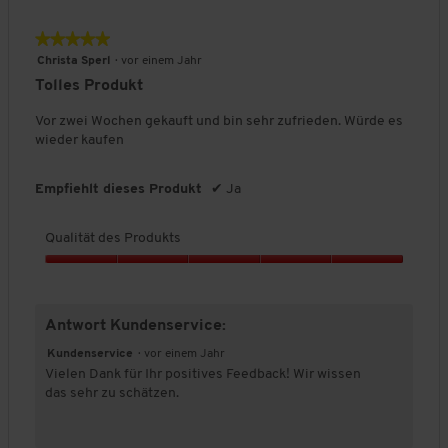
t
a
s
l
★★★★★
★★★★★
,
i
5
5
Christa Sperl
·
vor einem Jahr
t
v
von
Tolles Produkt
ä
o
5
t
n
Sternen.
Vor zwei Wochen gekauft und bin sehr zufrieden. Würde es
d
5
wieder kaufen
e
s
P
Empfiehlt dieses Produkt
✔
Ja
r
o
Qualität des Produkts
d
u
Q
k
u
t
a
s
Antwort Kundenservice:
l
,
i
Kundenservice
·
vor einem Jahr
5
t
Vielen Dank für Ihr positives Feedback! Wir wissen
v
ä
das sehr zu schätzen.
o
t
n
d
5
e