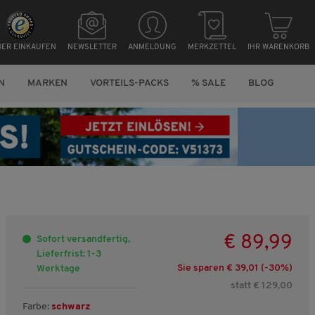
HER EINKAUFEN
NEWSLETTER
ANMELDUNG
MERKZETTEL
IHR WARENKORB
N
MARKEN
VORTEILS-PACKS
% SALE
BLOG
€ 89,99
Sofort versandfertig,
Lieferfrist: 1-3
Sie sparen € 39,01 (-
30
%)
Werktage
statt € 129,00
Farbe:
schwarz