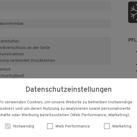
rausnehmbar
PF
armfutter
eißverschluss an der Seite
Konstruktion
ung vermeidet Druckstellen
mfort
hselfußbett
Datenschutzeinstellungen
445 g
ir verwenden Cookies, um unsere Website zu betreiben (notwendige
ookies) und um deren Nutzung zu analysieren sowie personalisierte
nhalte oder Werbung bereitzustellen (Web Performance, Marketing).
Notwendig
Web Performance
Marketing
KUNDENBEWERTUNGEN