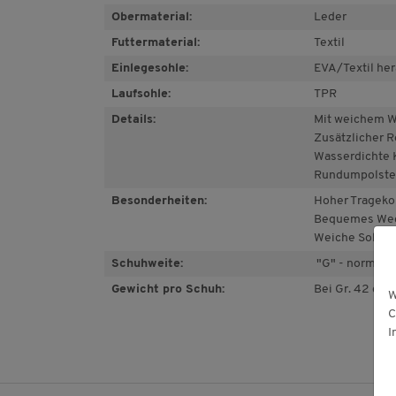
Obermaterial:
Leder
Futtermaterial:
Textil
Einlegesohle:
EVA/Textil he
Laufsohle:
TPR
Details:
Mit weichem W
Zusätzlicher R
Wasserdichte 
Rundumpolster
Besonderheiten:
Hoher Trageko
Bequemes Wec
Weiche Sohle
Schuhweite:
"G" - normal
Gewicht pro Schuh:
Bei Gr. 42 ca. 
W
C
I