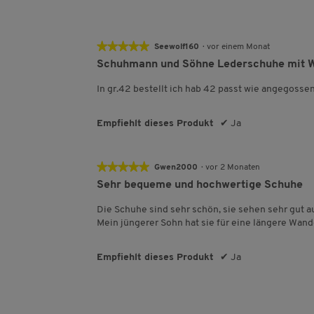
★★★★★
★★★★★
Seewolf160
·
vor einem Monat
5
Schuhmann und Söhne Lederschuhe mit 
von
5
In gr.42 bestellt ich hab 42 passt wie angegosse
Sternen.
Empfiehlt dieses Produkt
✔
Ja
★★★★★
★★★★★
Gwen2000
·
vor 2 Monaten
5
Sehr bequeme und hochwertige Schuhe
von
5
Die Schuhe sind sehr schön, sie sehen sehr gut 
Sternen.
Mein jüngerer Sohn hat sie für eine längere Wan
Empfiehlt dieses Produkt
✔
Ja