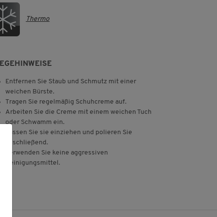
Thermo
LEGEHINWEISE
Entfernen Sie Staub und Schmutz mit einer
weichen Bürste.
Tragen Sie regelmäßig Schuhcreme auf.
Arbeiten Sie die Creme mit einem weichen Tuch
oder Schwamm ein.
Lassen Sie sie einziehen und polieren Sie
anschließend.
Verwenden Sie keine aggressiven
Reinigungsmittel.