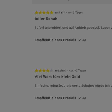
e
★★★★★
★★★★★
anita11
·
vor 3 Tagen
5
toller Schuh
von
5
Sofort anprobiert und auf Anhieb gepasst, Super 
Sternen.
Empfiehlt dieses Produkt
✔
Ja
★★★★★
★★★★★
mboiani
·
vor 10 Tagen
4
Viel Wert fürs klein Geld
von
5
Einfache, robuste, preiswerte Schuhe; würde ich 
Sternen.
Empfiehlt dieses Produkt
✔
Ja