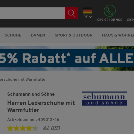
DE
069 921 011 900
SIC
SCHUHE
DAMEN
SPORT & OUTDOOR
HAUS & WOHNE
erschuhe mit Warmfutter
Schumann und Söhne
Herren Lederschuhe mit
Warmfutter
Artikelnummer: 409012-46
4.2
(173)
4.2