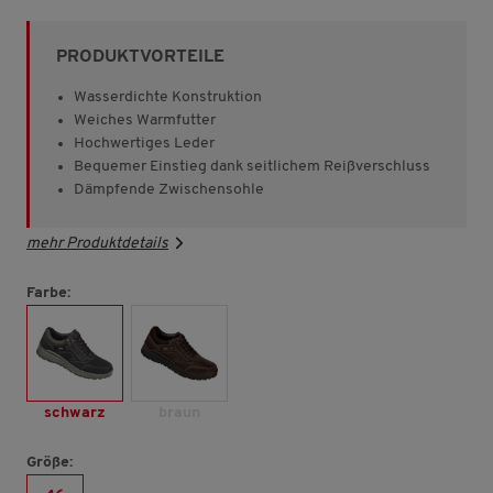
von
5
Sternen,
PRODUKTVORTEILE
Durchschnittswert
der
Bewertung.
Wasserdichte Konstruktion
Read
Weiches Warmfutter
173
Hochwertiges Leder
Reviews.
Link
Bequemer Einstieg dank seitlichem Reißverschluss
auf
Dämpfende Zwischensohle
derselben
Seite.
mehr Produktdetails
Farbe:
schwarz
braun
Größe: