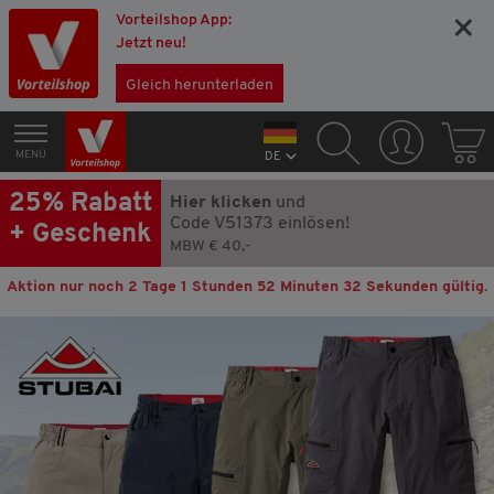
Vorteilshop App:
×
Jetzt neu!
Gleich herunterladen
MENÜ
DE
25% Rabatt
Hier klicken
und
Code V51373 einlösen!
+ Geschenk
MBW € 40,-
Aktion nur noch
2 Tage 1 Stunden 52 Minuten 31 Sekunden
gültig.