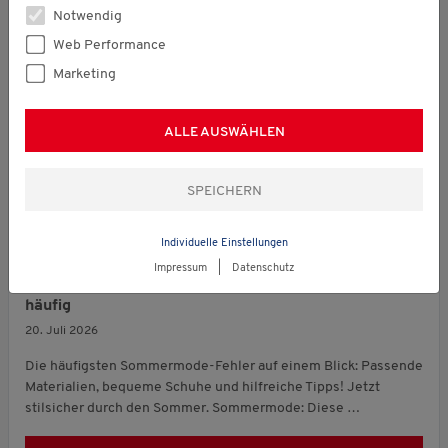
Notwendig
Web Performance
Marketing
ALLE AUSWÄHLEN
Individuelle Einstellungen
Allgemein
Impressum
|
Datenschutz
Diese Sommermode-Fehler passieren besonders
häufig
20. Juli 2026
Die häufigsten Sommermode-Fehler auf einem Blick: Passende
Materialien, bequeme Schuhe und hilfreiche Tipps! Jetzt
stilsicher durch den Sommer. Sommermode: Diese …