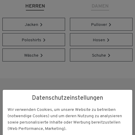
HERREN
DAMEN
Jacken
Pullover
Poloshirts
Hosen
Wäsche
Schuhe
UNSER BLOG
Datenschutzeinstellungen
Wir verwenden Cookies, um unsere Website zu betreiben
(notwendige Cookies) und um deren Nutzung zu analysieren
sowie personalisierte Inhalte oder Werbung bereitzustellen
(Web Performance, Marketing).