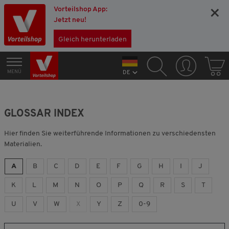
Vorteilshop App:
×
Jetzt neu!
Gleich herunterladen
MENÜ
DE
GLOSSAR INDEX
Hier finden Sie weiterführende Informationen zu verschiedensten
Materialien.
A
B
C
D
E
F
G
H
I
J
K
L
M
N
O
P
Q
R
S
T
U
V
W
X
Y
Z
0-9