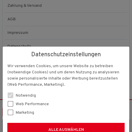
Zahlung & Versand
AGB
Impressum
Datenschutz
Datenschutzeinstellungen
Widerrufsrecht
Wir verwenden Cookies, um unsere Website zu betreiben
(notwendige Cookies) und um deren Nutzung zu analysieren
Kundenkonto löschen
sowie personalisierte Inhalte oder Werbung bereitzustellen
(Web Performance, Marketing).
Notwendig
Web Performance
NEWSLETTER
Marketing
JETZT
25% RABATT
SICHERN!
Newsletter anfordern
ALLE AUSWÄHLEN