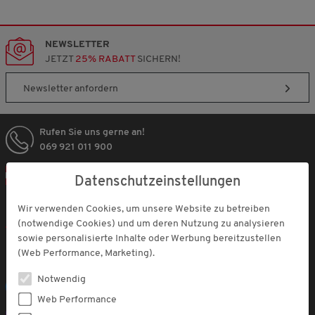
NEWSLETTER
JETZT
25% RABATT
SICHERN!
Newsletter anfordern
Rufen Sie uns gerne an!
069 921 011 900
In Österreich einkaufen
Datenschutzeinstellungen
FOLGEN SIE UNS
Wir verwenden Cookies, um unsere Website zu betreiben
(notwendige Cookies) und um deren Nutzung zu analysieren
sowie personalisierte Inhalte oder Werbung bereitzustellen
(Web Performance, Marketing).
WhatsApp
Notwendig
Facebook
Web Performance