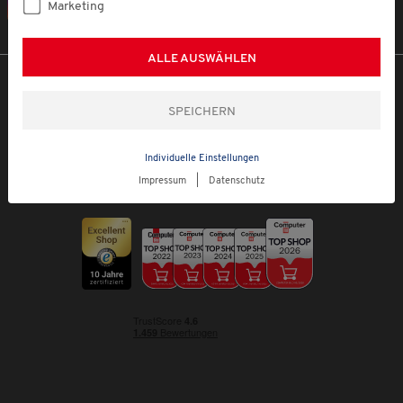
Marketing
Instagram
ALLE AUSWÄHLEN
DARAUF VERTRAUEN UNSERE KUNDEN
Individuelle Einstellungen
Impressum
|
Datenschutz