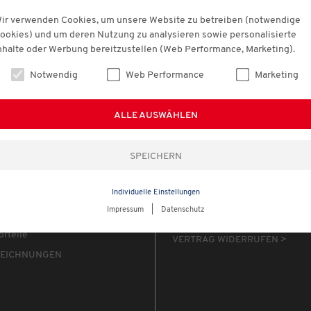
ir verwenden Cookies, um unsere Website zu betreiben (notwendige
ter anfordern
ookies) und um deren Nutzung zu analysieren sowie personalisierte
nhalte oder Werbung bereitzustellen (Web Performance, Marketing).
Notwendig
Web Performance
Marketing
VICE
RECHTLICHES
kt
Widerrufrecht
ALLE AUSWÄHLEN
ge Fragen
AGB
tig Maßnehmen
Datenschutz
ettel
Impressum
Individuelle Einstellungen
arindex
WIDERRUF ONLINE
Impressum
|
Datenschutz
uns
orteile
VERTRAG WIDERRUFEN >
EICHNUNGEN