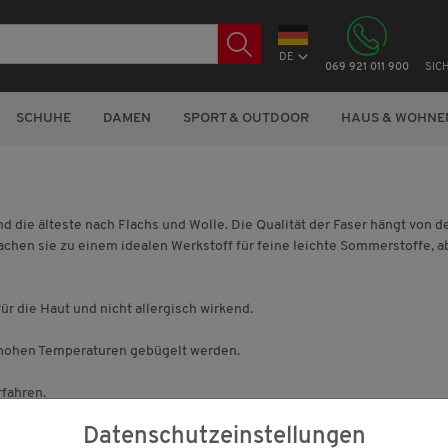
DE
069 921 011 900
SIC
SCHUHE
DAMEN
SPORT & OUTDOOR
HAUS & WOHNE
die älteste nach Flachs und Wolle. Die Qualität der Faser hängt von de
hen sie zu einem idealen Werkstoff für feine leichte Sommerstoffe, abe
r die Haut und nicht allergisch wirkend.
 hohen Temperaturen gebügelt werden.
rfahren.
Datenschutzeinstellungen