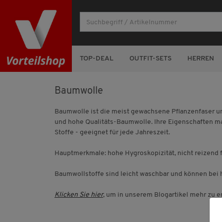
TOP-DEAL
OUTFIT-SETS
HERREN
Baumwolle
Baumwolle ist die meist gewachsene Pflanzenfaser und 
und hohe Qualitäts-Baumwolle. Ihre Eigenschaften mac
Stoffe - geeignet für jede Jahreszeit.
Hauptmerkmale: hohe Hygroskopizität, nicht reizend fü
Baumwollstoffe sind leicht waschbar und können bei
Klicken Sie hier
, um in unserem Blogartikel mehr zu e