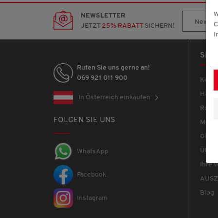
W
NEWSLETTER
Newslet
C
JETZT
25% RABATT
SICHERN!
I
SER
Rufen Sie uns gerne an!
069 921 011 900
Konta
Häufi
In Österreich einkaufen
Rich
FOLGEN SIE UNS
Merkz
Gloss
Über 
WhatsApp
Ihre V
Facebook
AUSZ
Blog
Instagram