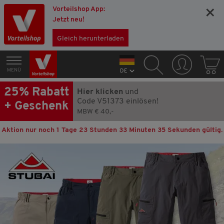
Vorteilshop App:
×
Jetzt neu!
Gleich herunterladen
MENÜ
DE
25% Rabatt
Hier klicken
und
Code V51373 einlösen!
+ Geschenk
MBW € 40,-
Aktion nur noch
1 Tage 23 Stunden 33 Minuten 34 Sekunden
gültig.