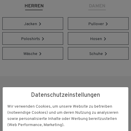
HERREN
DAMEN
Jacken
Pullover
Poloshirts
Hosen
Wäsche
Schuhe
UNSER BLOG
Datenschutzeinstellungen
Wir verwenden Cookies, um unsere Website zu betreiben
(notwendige Cookies) und um deren Nutzung zu analysieren
sowie personalisierte Inhalte oder Werbung bereitzustellen
(Web Performance, Marketing).