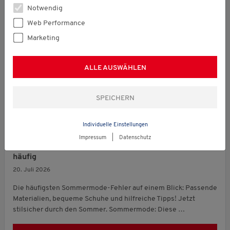
Notwendig
Web Performance
Marketing
ALLE AUSWÄHLEN
Individuelle Einstellungen
Allgemein
Impressum
|
Datenschutz
Diese Sommermode-Fehler passieren besonders
häufig
20. Juli 2026
Die häufigsten Sommermode-Fehler auf einem Blick: Passende
Materialien, bequeme Schuhe und hilfreiche Tipps! Jetzt
stilsicher durch den Sommer. Sommermode: Diese …