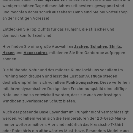
weniger schönen Tage dieser Jahreszeit bestens gewappnet sind
und möchten dabei schick aussehen? Dann sind Sie bei Vorteilshop
an der richtigen Adresse!
Entdecken Sie Top Outfits für das Frühjahr, die stilsicher und
dennoch komfortabel sind!
Hier finden Sie eine große Auswahl an
Jacken
,
Schuhen
,
Shirts
,
Hosen
und
Accessoires
, mit denen Sie ihre Garderobe aufpeppen
können.
Die blühende Natur und das mildere Klima lockt uns vor allem im
Frühling nach draußen und lässt die Lust auf Ausflüge steigen
deshalb empfehlen sich vor allem
Funktionsjacken
. Diese verleihen
mit ihrem dynamischen Design dem Erscheinungsbild eine pfiffige
Note und sind so entwickelt worden, dass sie auch vor frostigen
Windböen zuverlässigen Schutz bieten.
Auch der passende Base Layer darf im Frühjahr nicht vernachlässigt
werden, vor allem wenn sich die Temperaturen der 20-Grad-Marke
immer weiter annähern. Hier sind natürlich das klassische T-Shirt
oder Poloshirts ein altbewährtes Must-have. Besonders Modelle aus