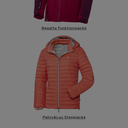
Regatta Funktionsjacke
Patsy&Lou Steppjacke