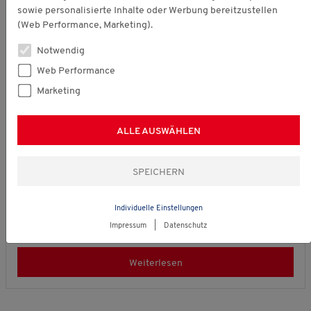
sowie personalisierte Inhalte oder Werbung bereitzustellen
(Web Performance, Marketing).
Notwendig
Web Performance
Marketing
Allgemein
ALLE AUSWÄHLEN
Diese Sommermode-Fehler passieren besonders
häufig
20. Juli 2026
Die häufigsten Sommermode-Fehler auf einem Blick: Passende
Individuelle Einstellungen
Materialien, bequeme Schuhe und hilfreiche Tipps! Jetzt
Impressum
|
Datenschutz
stilsicher durch den Sommer. Sommermode: Diese …
Weiterlesen