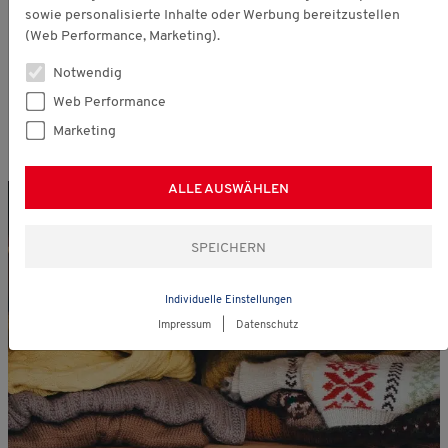
sowie personalisierte Inhalte oder Werbung bereitzustellen
2. Vorsicht beim Trocknen
(Web Performance, Marketing).
Bloß nicht auswringen! Nach dem Waschen vorsichtig das
Notwendig
Wasser
ausdrücken
und den Pullover flach auf ein
Web Performance
Handtuch legen. Ziehen Sie ihn vorsichtig in Form und
Marketing
lassen Sie ihn an der Luft trocknen – niemals auf der
Heizung!
ALLE AUSWÄHLEN
Individuelle Einstellungen
Impressum
|
Datenschutz