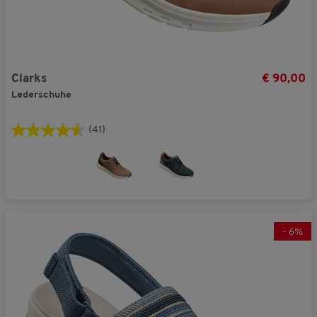
Clarks
€ 90,00
Lederschuhe
(41)
-
6
%