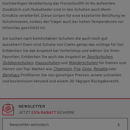
hochwertigen Verarbeitung das Freizeitoutfit im Nu aufwerten.
Zusätzlich zum Nubukleder sind in den Schuhen auch Mesh-
Einsätze verarbeitet. Diese sorgen für eine exzellente Belüftung im
Schuhinneren, sodass der Träger auch bei hohen Temperaturen vor
Hitzestau geschützt ist.
Sie suchen nach komfortablen Schuhen die auch noch gut
aussehen? Dann sind Schuhe von Clarks genau das richtige für Sie!
Entdecken Sie das Angebot bei Vorteilshop und wählen Sie Ihren
Favoriten. Entdecken Sie auch das Angebot an
Sportschuhen
,
Outdoorschuhen
,
Hausschuhen
und
Wanderschuhen
für Damen und
Herren von Top-Marken wie
Champion
,
Fila
,
Geox
,
Regatta
oder
Berghaus
Profitieren Sie von günstigen Preisen, einem schnellen
und kostenlosen Versand und einem 30-tägigen Rückgaberecht.
NEWSLETTER
JETZT
25% RABATT
SICHERN!
Newsletter anfordern