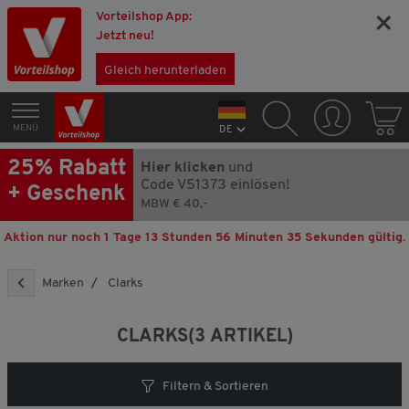
Vorteilshop App:
×
Jetzt neu!
Gleich herunterladen
MENÜ
DE
25% Rabatt
Hier klicken
und
Code V51373 einlösen!
+ Geschenk
MBW € 40,-
Aktion nur noch
1 Tage 13 Stunden 56 Minuten 35 Sekunden
gültig.
Marken
Clarks
CLARKS
(3 ARTIKEL)
Filtern & Sortieren