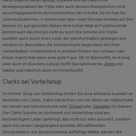
diese Eigenschaften gelegt. Aspekte wie der natürliche
Bewegungsablauf der Füße oder auch dessen Ruheposition sind
ausschlaggebend für die Konstruktion der Schuhe. So ist man für
Lebenssituationen, in denen man über viele Stunden hinweg auf den
Beinen ist, gut gerüstet. Neben dem hohen Maß an Funktionalität
kommt auch das Design nicht zu kurz! Die Schuhe von Clarks
punkten auch durch ihren Look, der gleichermaßen gediegen wie
modern ist. Besonders die Schnürschuhe begeistern mit ihrer
Vielseitigkeit. Insbesondere in dunklen Farben wie schwarz oder
braun, macht man darin eine gute Figur. Ob im Bürooutfit, im Anzug
oder auch im Business Casual Outfit (beispielsweise
Jeans
und
Sakko) und natürlich auch im Freizeitoutfit.
Clarks bei Vorteilshop
Im Online-Shop von Vorteilshop finden Sie eine erlesene Auswahl an
Modellen von Clarks. Dabei handelt es sich vor allem um Halbschuhe
für Herren wie Schnürschuhe oder
Slipper
oder
Sandalen
für Damen.
Die Clarks Schuhe im Sortiment von Vorteilshop sind aus
hochwertigem Leder gefertigt, das nicht nur edel aussieht, sondern
auch mit seiner Langlebigkeit punktet. Mit raffinierten
Designdetails, wie beispielsweise auffällige Nähte, werden die