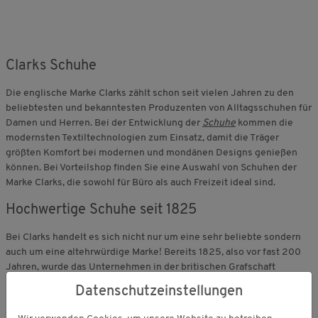
Clarks Schuhe
Die englische Marke Clarks zählt schon seit vielen Jahren zu den
beliebtesten und bekanntesten Produzenten von Alltagsschuhen für
Damen und Herren. Bei der Entwicklung der
Schuhe
kommen die
modernsten Textiltechnologien zum Einsatz, damit die Träger
größten Komfort bei modernen und mondänen Designs genießen
können. Bei Vorteilshop finden Sie eine Auswahl von Schuhen der
Marke Clarks, die sowohl für Büro als auch Freizeit ideal sind.
Hochwertige Schuhe seit 1825
Bei Clarks handelt es sich nicht nur um eine sehr beliebte sondern
auch um eine altehrwürdige Marke! Bereits 1825, also vor fast 200
Jahren, wurde das Unternehmen in der britischen Grafschaft
Somerset von den Brüdern Cyrus und James Clark gegründet. Dort
Datenschutzeinstellungen
befindet sich auch heute noch der Unternehmenssitz. Beim
allerersten Modell, das angefertigt wurde, handelte es sich noch um