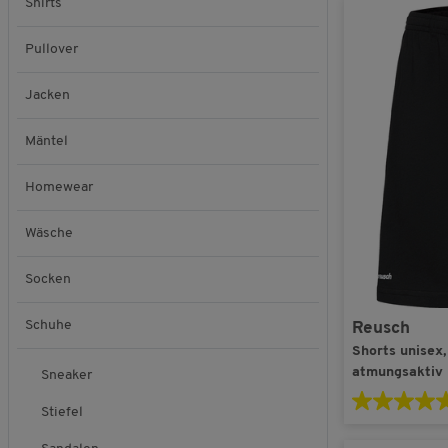
Shirts
Pullover
Jacken
Mäntel
Homewear
Wäsche
Socken
Schuhe
Reusch
Shorts unisex,
atmungsakti
Sneaker
Stiefel