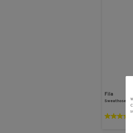
Fila
W
Sweathose un
C
I