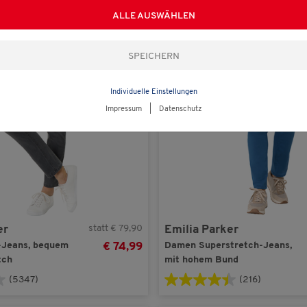
ALLE AUSWÄHLEN
-
6
%
Individuelle Einstellungen
Impressum
|
Datenschutz
statt € 79,90
er
Emilia Parker
Jeans, bequem
Damen Superstretch-Jeans,
€ 74,99
tch
mit hohem Bund
(5347)
(216)