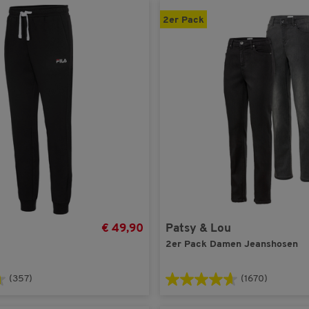
2er Pack
€ 49,90
Patsy & Lou
2er Pack Damen Jeanshosen
(357)
(1670)