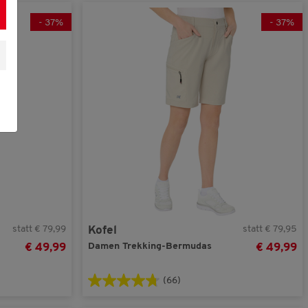
-
37
%
-
37
%
statt € 79,99
statt € 79,95
Kofel
Damen Trekking-Bermudas
€ 49,99
€ 49,99
(66)