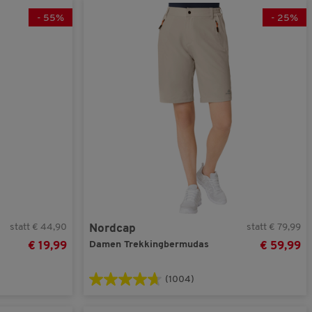
-
55
%
-
25
%
(3)
beige
Übernehmen
(18)
blau
(4)
braun
(13)
grau
(2)
grün
(3)
rosa
(3)
rot
(11)
schwarz
statt € 44,90
statt € 79,99
Nordcap
(2)
türkis
Damen Trekkingbermudas
€ 19,99
€ 59,99
(3)
violett
(1004)