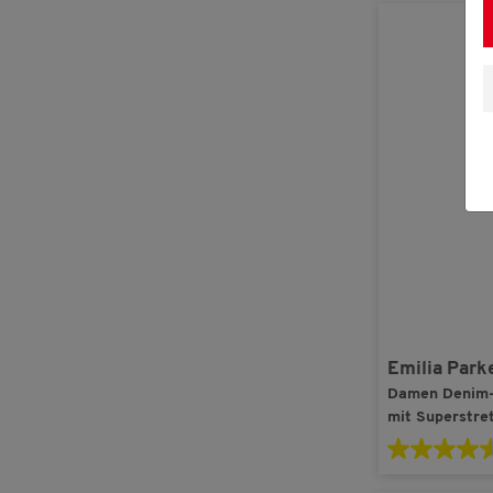
Emilia Park
Damen Denim-
mit Superstre