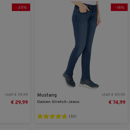
-
25
%
-
16
%
statt € 39,99
statt € 89,95
Mustang
Damen Stretch-Jeans
€ 29,99
€ 74,99
(32)