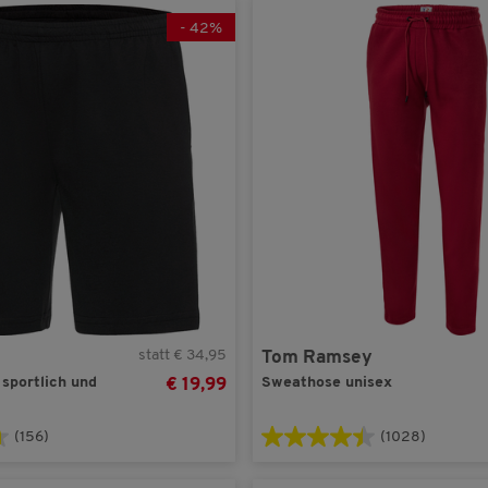
-
42
%
4XLARGE
(1)
Belmina
(2)
18
(9)
Eisbär
(1)
19
(12)
Emilia Parker
(3)
20
(13)
Fila
(2)
21
(13)
Kofel
(1)
22
(11)
Mustang
(1)
23
(13)
NCxtreme
(1)
24
(2)
Nordcap
(4)
25
(2)
Otto Kern
(1)
36
(11)
Patsy & Lou
(2)
statt € 34,95
Tom Ramsey
38
(14)
Polo Sylt
(1)
 sportlich und
Sweathose unisex
€ 19,99
40
(15)
Reusch
(4)
v
42
(16)
Spitzbergen
(1)
(156)
(1028)
44
(15)
Tom Ramsey
(1)
46
(15)
U.S. Grand Polo
(1)