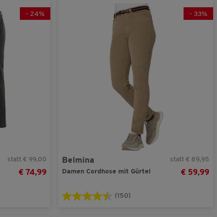
-
24
%
-
33
%
statt € 99,00
statt € 89,95
Belmina
Damen Cordhose mit Gürtel
€ 74,99
€ 59,99
(150)