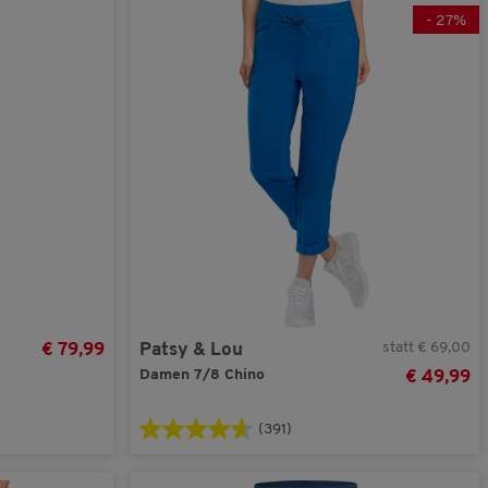
-
27
%
statt € 69,00
€ 79,99
Patsy & Lou
Damen 7/8 Chino
€ 49,99
(391)