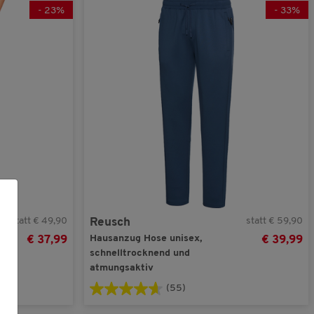
-
23
%
-
33
%
statt € 49,90
statt € 59,90
Reusch
Hausanzug Hose unisex,
€ 37,99
€ 39,99
schnelltrocknend und
atmungsaktiv
(55)