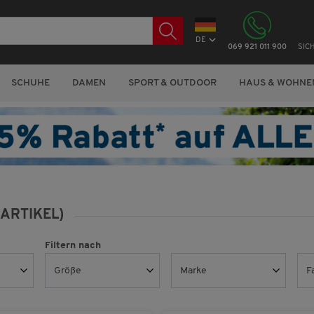
DE
069 921 011 900
SIC
SCHUHE
DAMEN
SPORT & OUTDOOR
HAUS & WOHNE
 ARTIKEL)
Filtern nach
Größe
Marke
F