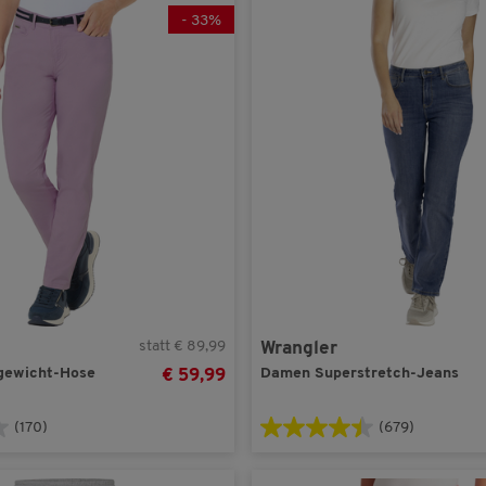
-
33
%
statt € 89,99
Wrangler
gewicht-Hose
Damen Superstretch-Jeans
€ 59,99
(170)
(679)