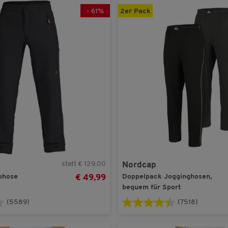
-
61
%
2er Pack
48
(5)
U.S. Polo Assn.
(1)
50
(2)
Westberg
(1)
LARGE
(10)
Wrangler
(1)
MEDIUM
(11)
Zerberus
(1)
SMALL
(10)
XLARGE
(11)
XXL/3XL
(1)
XXLARGE
(10)
XXXLARGE
(7)
statt € 129,00
Nordcap
ohose
Doppelpack Jogginghosen,
€ 49,99
bequem für Sport
(5589)
(7518)