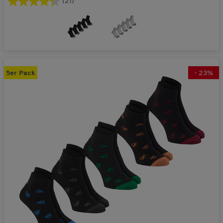
(21)
5er Pack
-
23
%