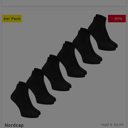
6er Pack
-
30
%
statt € 39,99
Nordcap