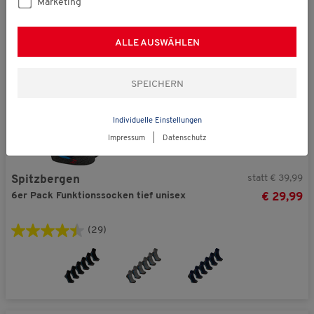
Marketing
ALLE AUSWÄHLEN
Individuelle Einstellungen
Impressum
|
Datenschutz
statt € 39,99
Spitzbergen
6er Pack Funktionssocken tief unisex
€ 29,99
(29)