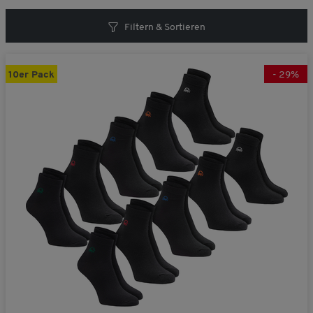
Filtern & Sortieren
10er Pack
-
29
%