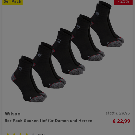
5er Pack
-
23
%
statt € 29,95
Wilson
5er Pack Socken tief für Damen und Herren
€ 22,99