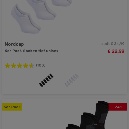
statt € 34,99
Nordcap
6er Pack Socken tief unisex
€ 22,99
(188)
6er Pack
-
24
%