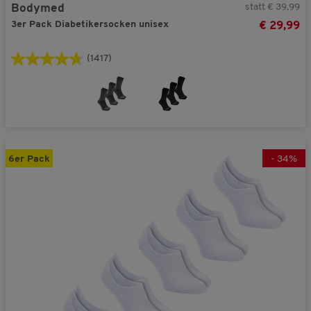
statt € 39,99
Bodymed
3er Pack Diabetikersocken unisex
€ 29,99
(1417)
6er Pack
-
34
%