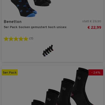
statt € 29,90
Benetton
5er Pack Socken gemustert hoch unisex
€ 22,99
(7)
5er Pack
-
24
%