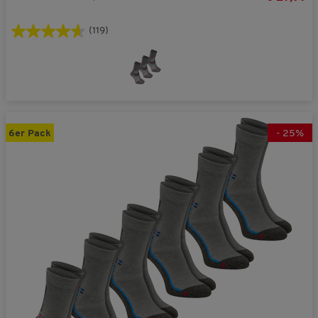
(119)
6er Pack
-
25
%