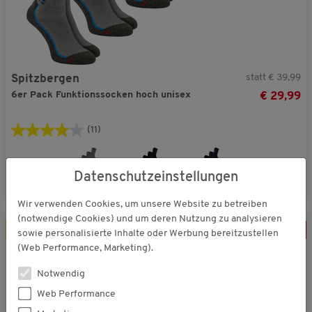
statt € 39,99
Spitzbergen
6er Pack Funktionssocken hoch unisex
€ 29,99
(11)
Datenschutzeinstellungen
Wir verwenden Cookies, um unsere Website zu betreiben
(notwendige Cookies) und um deren Nutzung zu analysieren
6er Pack
-
25
%
sowie personalisierte Inhalte oder Werbung bereitzustellen
(Web Performance, Marketing).
Notwendig
Web Performance