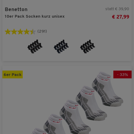
statt € 39,90
Benetton
10er Pack Socken kurz unisex
€ 27,99
(291)
6er Pack
-
33
%