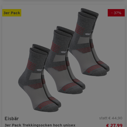
3er Pack
-
37
%
statt € 44,90
Eisbär
3er Pack Trekkingsocken hoch unisex
€ 27,99