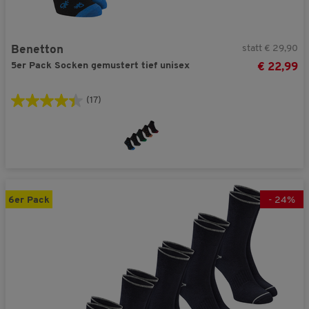
statt € 29,90
Benetton
5er Pack Socken gemustert tief unisex
€ 22,99
(17)
6er Pack
-
24
%