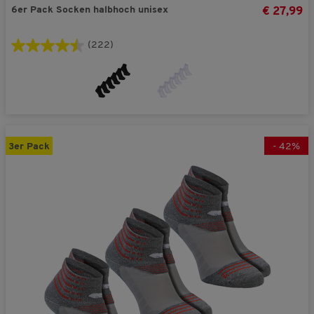
6er Pack Socken halbhoch unisex
€ 27,99
(222)
3er Pack
-
42
%