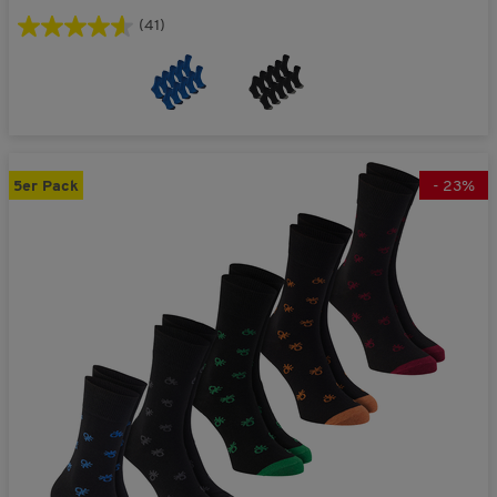
(41)
5er Pack
-
23
%