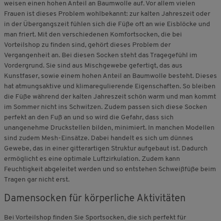
weisen einen hohen Anteil an Baumwolle auf. Vor allem vielen
Frauen ist dieses Problem wohlbekannt: zur kalten Jahreszeit oder
in der Übergangszeit fühlen sich die Füße oft an wie Eisblöcke und
man friert. Mit den verschiedenen Komfortsocken, die bei
Vorteilshop zu finden sind, gehört dieses Problem der
Vergangenheit an. Bei diesen Socken steht das Tragegefühl im
Vordergrund. Sie sind aus Mischgewebe gefertigt, das aus
Kunstfaser, sowie einem hohen Anteil an Baumwolle besteht. Dieses
hat atmungsaktive und klimaregulierende Eigenschaften. So bleiben
die Füße während der kalten Jahreszeit schön warm und man kommt
im Sommer nicht ins Schwitzen. Zudem passen sich diese Socken
perfekt an den Fuß an und so wird die Gefahr, dass sich
unangenehme Druckstellen bilden, minimiert. In manchen Modellen
sind zudem Mesh-Einsätze. Dabei handelt es sich um dünnes
Gewebe, das in einer gitterartigen Struktur aufgebaut ist. Dadurch
ermöglicht es eine optimale Luftzirkulation. Zudem kann
Feuchtigkeit abgeleitet werden und so entstehen Schweißfüße beim
Tragen gar nicht erst.
Damensocken für körperliche Aktivitäten
Bei Vorteilshop finden Sie Sportsocken, die sich perfekt für