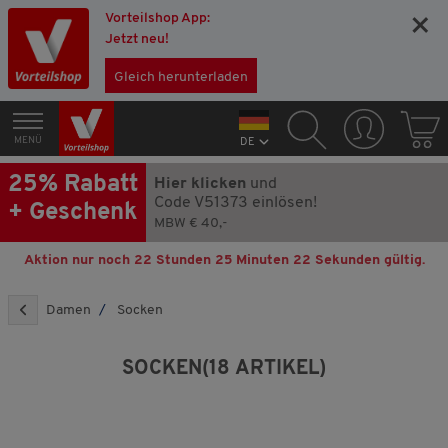
Vorteilshop App:
×
Jetzt neu!
Gleich herunterladen
MENÜ
DE
25% Rabatt
Hier klicken
und
Code V51373 einlösen!
+ Geschenk
MBW € 40,-
Aktion nur noch
22 Stunden 25 Minuten 21 Sekunden
gültig.
Damen
Socken
SOCKEN
(18 ARTIKEL)