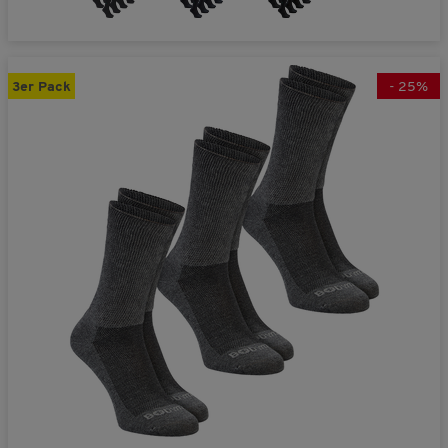
3er Pack
-
25
%