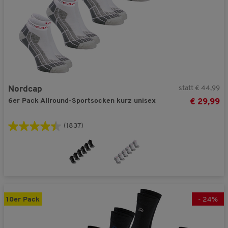
statt € 44,99
Nordcap
6er Pack Allround-Sportsocken kurz unisex
€ 29,99
(1837)
10er Pack
-
24
%