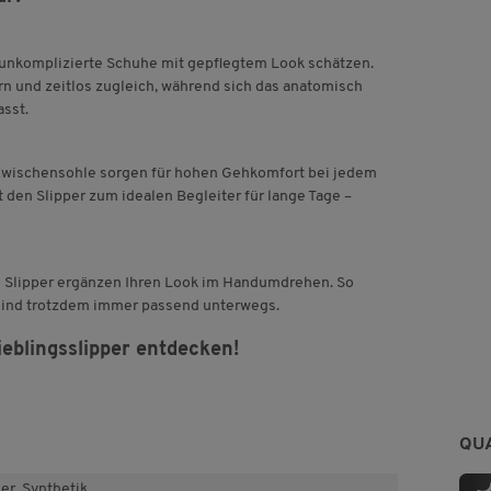
ie unkomplizierte Schuhe mit gepflegtem Look schätzen.
rn und zeitlos zugleich, während sich das anatomisch
sst.
Zwischensohle sorgen für hohen Gehkomfort bei jedem
 den Slipper zum idealen Begleiter für lange Tage –
ese Slipper ergänzen Ihren Look im Handumdrehen. So
sind trotzdem immer passend unterwegs.
ieblingsslipper entdecken!
QU
er, Synthetik