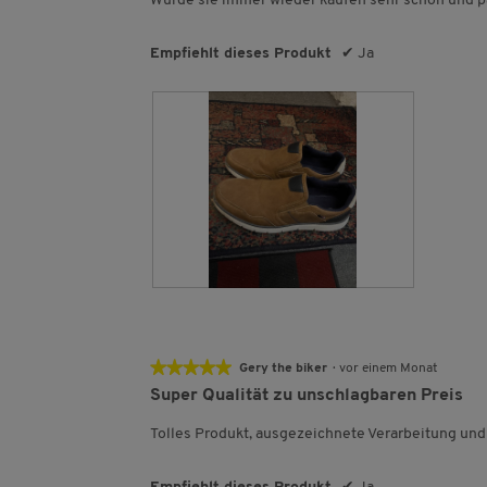
Würde sie immer wieder kaufen sehr schön und p
Sternen.
Empfiehlt dieses Produkt
✔
Ja
M
F
e
o
i
t
n
o
★★★★★
★★★★★
Gery the biker
·
vor einem Monat
e
M
5
Super Qualität zu unschlagbaren Preis
n
i
von
e
t
5
Tolles Produkt, ausgezeichnete Verarbeitung und
u
d
Sternen.
e
i
n
e