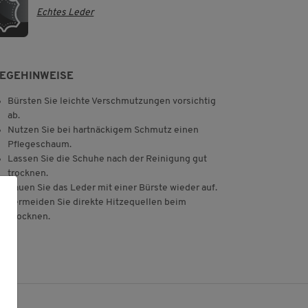
Echtes Leder
LEGEHINWEISE
Bürsten Sie leichte Verschmutzungen vorsichtig
ab.
Nutzen Sie bei hartnäckigem Schmutz einen
Pflegeschaum.
Lassen Sie die Schuhe nach der Reinigung gut
trocknen.
Rauen Sie das Leder mit einer Bürste wieder auf.
Vermeiden Sie direkte Hitzequellen beim
Trocknen.