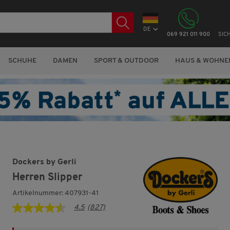
DE
069 921 011 900
SIC
SCHUHE
DAMEN
SPORT & OUTDOOR
HAUS & WOHNE
Dockers by Gerli
Herren Slipper
Artikelnummer: 407931-41
4.5
(827)
4.5
von
5