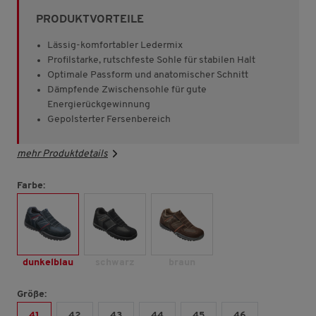
Sternen,
PRODUKTVORTEILE
Durchschnittswert
der
Bewertung.
Lässig-komfortabler Ledermix
Read
Profilstarke, rutschfeste Sohle für stabilen Halt
827
Optimale Passform und anatomischer Schnitt
Reviews.
Link
Dämpfende Zwischensohle für gute
auf
Energierückgewinnung
derselben
Gepolsterter Fersenbereich
Seite.
mehr Produktdetails
Farbe:
dunkelblau
schwarz
braun
Größe:
41
42
43
44
45
46