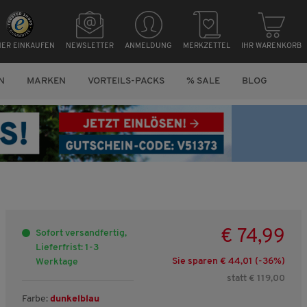
HER EINKAUFEN
NEWSLETTER
ANMELDUNG
MERKZETTEL
IHR WARENKORB
N
MARKEN
VORTEILS-PACKS
% SALE
BLOG
€ 74,99
Sofort versandfertig,
Lieferfrist: 1-3
Sie sparen € 44,01 (-
36
%)
Werktage
statt € 119,00
Farbe:
dunkelblau