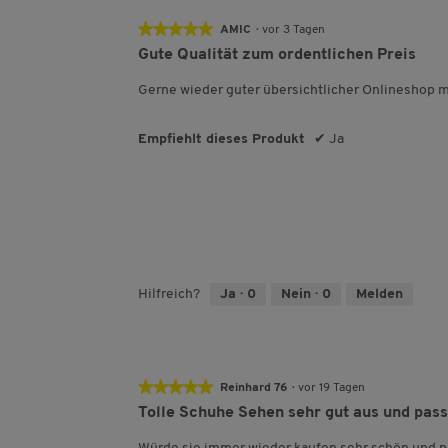
★★★★★
★★★★★
AMIC
·
vor 3 Tagen
5
Gute Qualität zum ordentlichen Preis
von
5
Gerne wieder guter übersichtlicher Onlineshop m
Sternen.
Empfiehlt dieses Produkt
✔
Ja
Hilfreich?
Ja ·
0
Nein ·
0
Melden
★★★★★
★★★★★
Reinhard 76
·
vor 19 Tagen
5
Tolle Schuhe Sehen sehr gut aus und pass
von
5