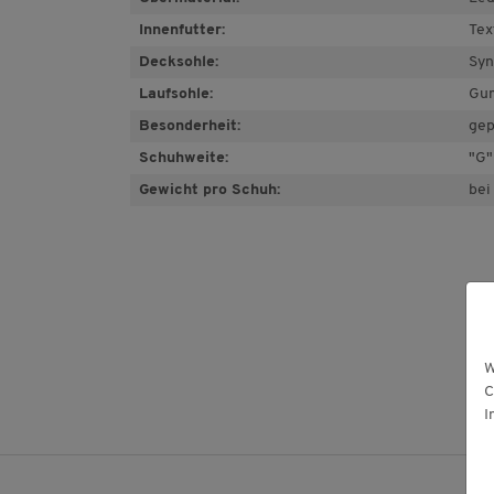
Innenfutter:
Tex
Decksohle:
Syn
Laufsohle:
Gu
Besonderheit:
gep
Schuhweite:
"G"
Gewicht pro Schuh:
bei
W
C
I