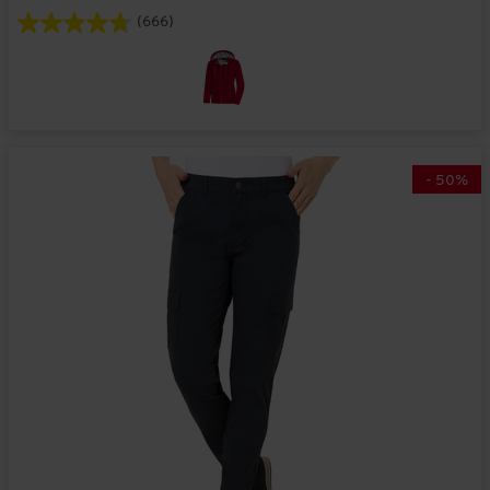
(666)
-
50
%