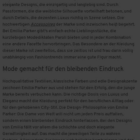
elegante Designs, die einzigartig und langlebig sind. Durch
Passformen, die die weibliche Silhouette vorteilhaft betonen, und
durch Details, die dezenten Luxus richtig in Szene setzen. Die
hochwertigen
Accessoires
der Marke sind inzwischen heiß begehrt.
Bei Emilia Parker gibt's einfach echte Lieblingsstücke, die
kurzlebigen Modediktaten Paroli bieten und in jeder Kombination
eine andere Facette hervorbringen. Das Besondere an der Kleidung
dieser Marke ist zweifellos, dass sie zeitlos ist und frau darin völlig
unabhängig von Fashiontrends immer eine gute Figur macht.
Mode gemacht für den bleibenden Eindruck
Hochqualitative Textilien, klassische Farben und edle Designakzente
zeichnen Emilia Parker aus und stehen für den Erfolg, den die junge
Marke bereits verbuchen kann. Die richtige Dosis von Luxus und
Eleganz macht die Kleidung perfekt für den beruflichen Alltag oder
für den gehobenen City-Stil. Die Design-Philosophie von Emilia
Parker: Die Dame von Welt will nicht um jeden Preis auffallen,
sondern einen bleibenden Eindruck hinterlassen. Bei den Designs
von Emilia fällt vor allem die schlichte und doch elegante
Geradlinigkeit auf. Das macht die jeweiligen Teile zu wahren