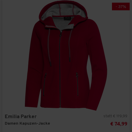
-
37
%
statt € 119,99
Emilia Parker
Damen Kapuzen-Jacke
€ 74,99