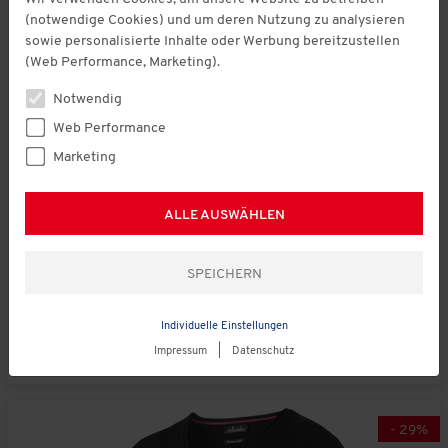
(notwendige Cookies) und um deren Nutzung zu analysieren
sowie personalisierte Inhalte oder Werbung bereitzustellen
(Web Performance, Marketing).
Notwendig
Web Performance
Marketing
statt € 198,00
Emilia Parker
ALLE AUSWÄHLEN
Kaschmir-Seide Rollkragenpullover
€ 139,00
(328)
Individuelle Einstellungen
Impressum
|
Datenschutz
-
29
%