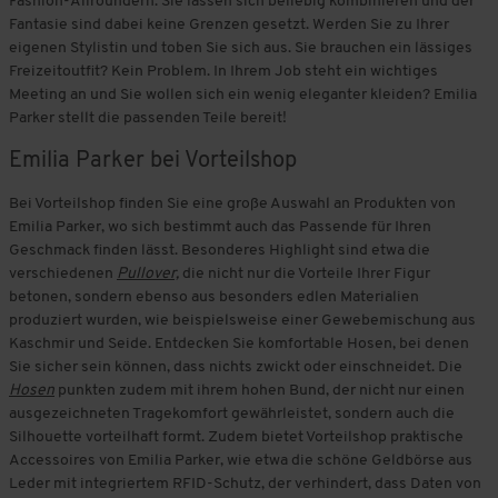
Fashion-Allroundern. Sie lassen sich beliebig kombinieren und der
Fantasie sind dabei keine Grenzen gesetzt. Werden Sie zu Ihrer
eigenen Stylistin und toben Sie sich aus. Sie brauchen ein lässiges
Freizeitoutfit? Kein Problem. In Ihrem Job steht ein wichtiges
Meeting an und Sie wollen sich ein wenig eleganter kleiden? Emilia
Parker stellt die passenden Teile bereit!
Emilia Parker bei Vorteilshop
Bei Vorteilshop finden Sie eine große Auswahl an Produkten von
Emilia Parker, wo sich bestimmt auch das Passende für Ihren
Geschmack finden lässt. Besonderes Highlight sind etwa die
verschiedenen
Pullover,
die nicht nur die Vorteile Ihrer Figur
betonen, sondern ebenso aus besonders edlen Materialien
produziert wurden, wie beispielsweise einer Gewebemischung aus
Kaschmir und Seide. Entdecken Sie komfortable Hosen, bei denen
Sie sicher sein können, dass nichts zwickt oder einschneidet. Die
Hosen
punkten zudem mit ihrem hohen Bund, der nicht nur einen
ausgezeichneten Tragekomfort gewährleistet, sondern auch die
Silhouette vorteilhaft formt. Zudem bietet Vorteilshop praktische
Accessoires von Emilia Parker, wie etwa die schöne Geldbörse aus
Leder mit integriertem RFID-Schutz, der verhindert, dass Daten von