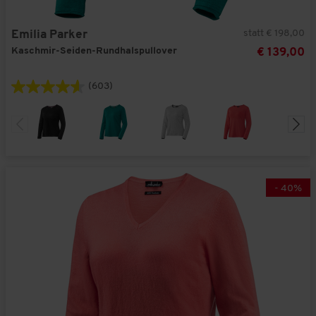
statt € 198,00
Emilia Parker
Kaschmir-Seiden-Rundhalspullover
€ 139,00
(603)
-
40
%