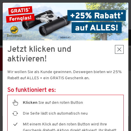
Vorteilshop App:
×
Jetzt neu!
Gleich herunterladen
MENÜ
DE
Jetzt klicken und
25% Rabatt
Hier klicken
und
aktivieren!
Code V51373 einlösen!
+ Geschenk
MBW € 40,-
Wir wollen Sie als Kunde gewinnen. Deswegen bieten wir 25%
Aktion nur noch
1 Tage 13 Stunden 58 Minuten 0 Sekunden
gültig.
Rabatt auf ALLES + ein GRATIS Geschenk an.
So funktioniert es:
Marken
Emilia Parker
Klicken
Sie auf den roten Button
EMILIA PARKER
(13 ARTIKEL)
Die Seite lädt sich automatisch neu
Filtern & Sortieren
Mit einem Klick auf den roten Button wird Ihre
Geschenk-Rabatt-Aktion direkt aktiviert. Ihr Rabatt