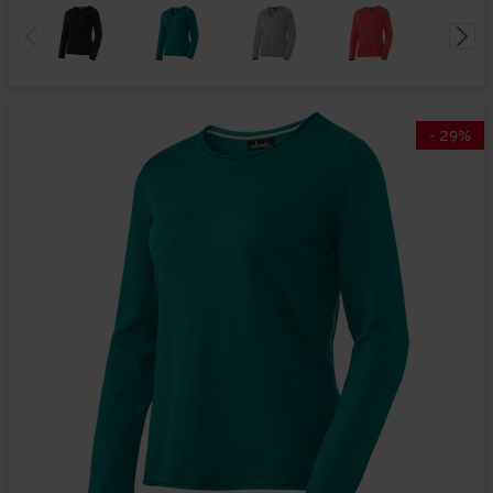
-
29
%