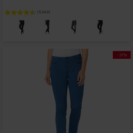
(5349)
-
37
%