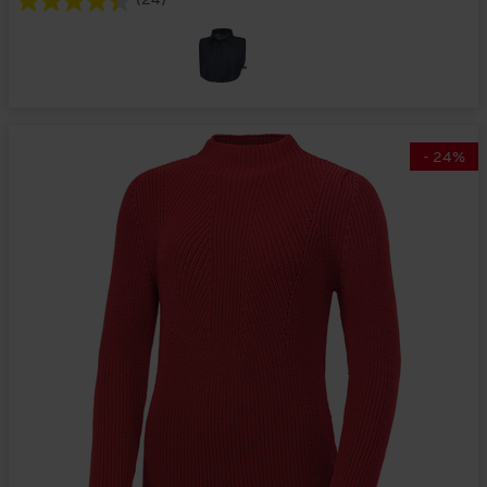
(24)
-
24
%