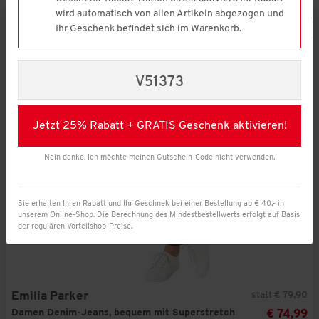
wird automatisch von allen Artikeln abgezogen und
Ihr Geschenk befindet sich im Warenkorb.
-
6
%
V51373
Jetzt 25% Rabatt + GRATIS Geschenk aktivieren!
Nein danke. Ich möchte meinen Gutschein-Code nicht verwenden.
Sie erhalten Ihren Rabatt und Ihr Geschnek bei einer Bestellung ab € 40,- in
unserem Online-Shop. Die Berechnung des Mindestbestellwerts erfolgt auf Basis
der regulären Vorteilshop-Preise.
statt € 79,90
Emilia Parker
Damen Denim-Jeans, bequem mit Superstretch
€ 74,99