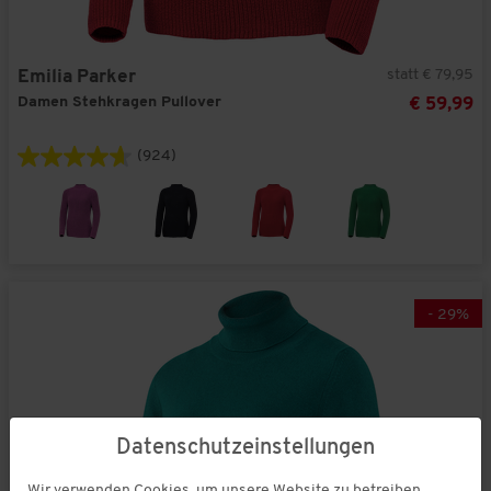
statt € 79,95
Emilia Parker
Damen Stehkragen Pullover
€ 59,99
(924)
-
29
%
Datenschutzeinstellungen
Wir verwenden Cookies, um unsere Website zu betreiben