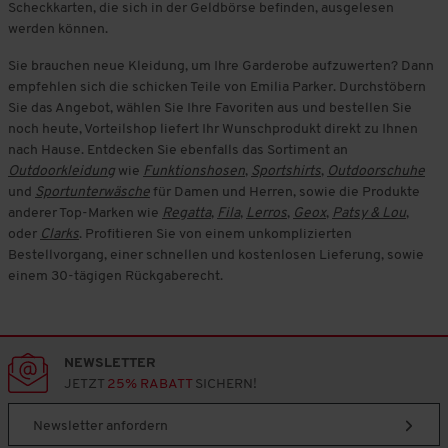
Scheckkarten, die sich in der Geldbörse befinden, ausgelesen
werden können.
Sie brauchen neue Kleidung, um Ihre Garderobe aufzuwerten? Dann
empfehlen sich die schicken Teile von Emilia Parker. Durchstöbern
Sie das Angebot, wählen Sie Ihre Favoriten aus und bestellen Sie
noch heute, Vorteilshop liefert Ihr Wunschprodukt direkt zu Ihnen
nach Hause. Entdecken Sie ebenfalls das Sortiment an
Outdoorkleidung
wie
Funktionshosen
,
Sportshirts
,
Outdoorschuhe
und
Sportunterwäsche
für Damen und Herren, sowie die Produkte
anderer Top-Marken wie
Regatta
,
Fila
,
Lerros
,
Geox
,
Patsy & Lou
,
oder
Clarks
. Profitieren Sie von einem unkomplizierten
Bestellvorgang, einer schnellen und kostenlosen Lieferung, sowie
einem 30-tägigen Rückgaberecht.
NEWSLETTER
JETZT
25% RABATT
SICHERN!
Newsletter anfordern