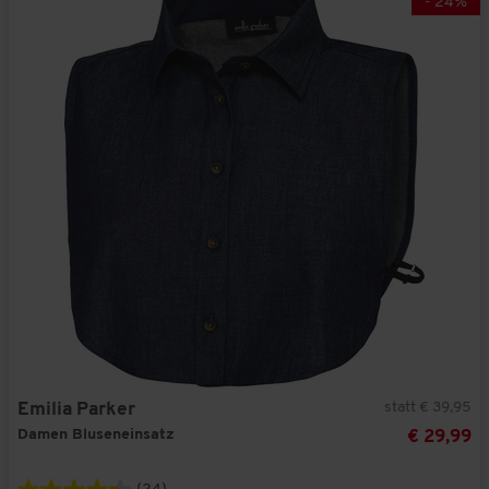
-
24
%
statt € 39,95
Emilia Parker
Damen Bluseneinsatz
€ 29,99