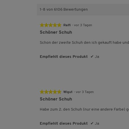
n
r
e
n
1-8 von 6106 Bewertungen
e
★★★★★
★★★★★
Ralfi
·
vor 3 Tagen
5
Schöner Schuh
von
5
Schon der zweite Schuh den ich gekauft habe und 
Sternen.
Empfiehlt dieses Produkt
✔
Ja
★★★★★
★★★★★
Wigut
·
vor 3 Tagen
5
Schöner Schuh
von
5
Habe zum 2. den Schuh (nur eine andere Farbe) ge
Sternen.
Empfiehlt dieses Produkt
✔
Ja