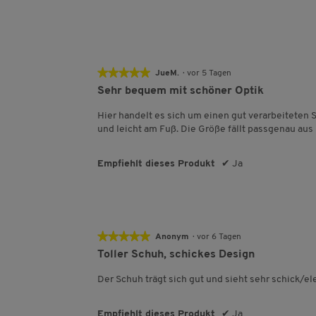
★★★★★
★★★★★
JueM.
·
vor 5 Tagen
5
Sehr bequem mit schöner Optik
von
5
Hier handelt es sich um einen gut verarbeiteten 
Sternen.
und leicht am Fuß. Die Größe fällt passgenau aus
Empfiehlt dieses Produkt
✔
Ja
★★★★★
★★★★★
Anonym
·
vor 6 Tagen
5
Toller Schuh, schickes Design
von
5
Der Schuh trägt sich gut und sieht sehr schick/el
Sternen.
Empfiehlt dieses Produkt
✔
Ja