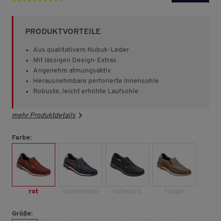
4.6
von
5
Sternen,
PRODUKTVORTEILE
Durchschnittswert
der
Bewertung.
Aus qualitativem Nubuk-Leder
Read
Mit lässigen Design-Extras
6106
Angenehm atmungsaktiv
Reviews.
Link
Herausnehmbare perforierte Innensohle
auf
Robuste, leicht erhöhte Laufsohle
derselben
Seite.
mehr Produktdetails
Farbe:
rot
dunkelblau
schwarz
taupe
Größe: