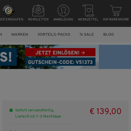
HER EINKAUFEN
NEWSLETTER
ANMELDUNG
MERKZETTEL
IHR WARENKORB
N
MARKEN
VORTEILS-PACKS
% SALE
BLOG
€ 139,00
Sofort versandfertig,
Lieferfrist: 1-3 Werktage