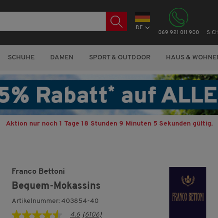
DE
069 921 011 900
SIC
SCHUHE
DAMEN
SPORT & OUTDOOR
HAUS & WOHNE
Aktion nur noch
1 Tage 18 Stunden 9 Minuten 4 Sekunden
gültig.
Franco Bettoni
Bequem-Mokassins
Artikelnummer: 403854-40
4.6
(6106)