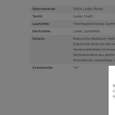
Obermaterial:
100% Leder (Rind)
Textil:
Leder, Textil
Laufsohle:
Thermoplastisches Gumm
Decksohle:
Leder, Synthetik
Details:
Klassische Mokassin-Naht
Elastische Keile für den 
Herausnehmbare Innenso
Seiteneinsätze aus perfo
Rutschfeste zweifarbige 
Schuhweite:
"H"
W
C
I