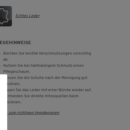
Echtes Leder
LEGEHINWEISE
Bürsten Sie leichte Verschmutzungen vorsichtig
ab.
Nutzen Sie bei hartnäckigem Schmutz einen
Pflegeschaum.
Lassen Sie die Schuhe nach der Reinigung gut
trocknen.
Rauen Sie das Leder mit einer Bürste wieder auf.
Vermeiden Sie direkte Hitzequellen beim
Trocknen.
ipps zum richtigen Imprägnieren