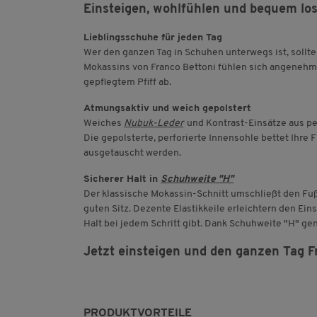
Einsteigen, wohlfühlen und bequem lo
Lieblingsschuhe für jeden Tag
Wer den ganzen Tag in Schuhen unterwegs ist, sollt
Mokassins von Franco Bettoni fühlen sich angenehm 
gepflegtem Pfiff ab.
Atmungsaktiv und weich gepolstert
Weiches
Nubuk-Leder
und Kontrast-Einsätze aus pe
Die gepolsterte, perforierte Innensohle bettet Ihr
ausgetauscht werden.
Sicherer Halt in
Schuhweite "H"
Der klassische Mokassin-Schnitt umschließt den Fu
guten Sitz. Dezente Elastikkeile erleichtern den Ein
Halt bei jedem Schritt gibt. Dank Schuhweite "H" ge
Jetzt einsteigen und den ganzen Tag F
PRODUKTVORTEILE