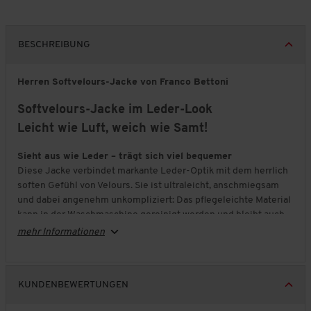
BESCHREIBUNG
Herren Softvelours-Jacke von Franco Bettoni
Softvelours-Jacke im Leder-Look
Leicht wie Luft, weich wie Samt!
Sieht aus wie Leder – trägt sich viel bequemer
Diese Jacke verbindet markante Leder-Optik mit dem herrlich
soften Gefühl von Velours. Sie ist ultraleicht, anschmiegsam
und dabei angenehm unkompliziert: Das pflegeleichte Material
kann in der Waschmaschine gereinigt werden und bleibt auch
auf Reisen weitgehend knitterresistent.
mehr Informationen
Komfort mit Luft zum Wohlfühlen
Winzige Perforierungen im Ärmel- und Rumpfbereich sowie
das Meshfutter sorgen für angenehme Luftzirkulation. So
KUNDENBEWERTUNGEN
bleibt die Jacke auch an aktiven Tagen bequem und trägt sich