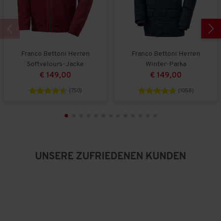
l
l
h
t
t
e
k
g
B
l
r
e
e
o
w
i
ß
e
Franco Bettoni Herren
Franco Bettoni Herren
n
a
r
Softvelours-Jacke
Winter-Parka
a
u
t
€ 149,00
€ 149,00
u
s
u
s
n
(750)
(1058)
g
:
3
v
o
n
5
UNSERE ZUFRIEDENEN KUNDEN
.