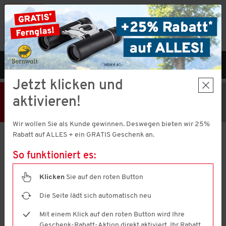
Vorteilshop App:
×
Jetzt neu!
Gleich herunterladen
MENÜ
DE
Jetzt klicken und
25% Rabatt
Hier klicken
und
aktivieren!
Code V51373 einlösen!
+ Geschenk
MBW € 40,-
Wir wollen Sie als Kunde gewinnen. Deswegen bieten wir 25%
Rabatt auf ALLES + ein GRATIS Geschenk an.
Franco Bettoni
Herren Softvelours-Jacke
So funktioniert es:
4.6
(750)
4.6
von
Klicken
Sie auf den roten Button
5
Sternen,
Die Seite lädt sich automatisch neu
Durchschnittswert
der
Mit einem Klick auf den roten Button wird Ihre
Bewertung.
Read
Geschenk-Rabatt-Aktion direkt aktiviert. Ihr Rabatt