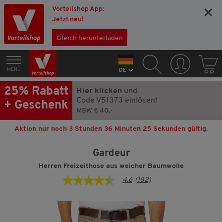
Vorteilshop App:
×
Jetzt neu!
Gleich herunterladen
MENÜ
DE
25% Rabatt
Hier klicken
und
Code V51373 einlösen!
+ Geschenk
MBW € 40,-
Aktion nur noch
3 Stunden 36 Minuten 24 Sekunden
gültig.
Gardeur
Herren Freizeithose aus weicher Baumwolle
4.6
(182)
4.6
von
5
Sternen,
Durchschnittswert