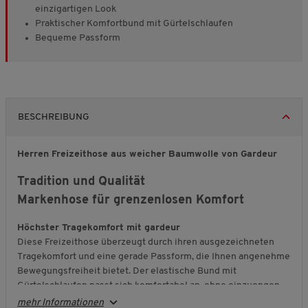
einzigartigen Look
Praktischer Komfortbund mit Gürtelschlaufen
Bequeme Passform
BESCHREIBUNG
Herren Freizeithose aus weicher Baumwolle von Gardeur
Tradition und Qualität
Markenhose für grenzenlosen Komfort
Höchster Tragekomfort mit gardeur
Diese Freizeithose überzeugt durch ihren ausgezeichneten
Tragekomfort und eine gerade Passform, die Ihnen angenehme
Bewegungsfreiheit bietet. Der elastische Bund mit
Gürtelschlaufen passt sich komfortabel an, ohne einzuengen.
Gleichzeitig sorgt der klassische
5-Pocket
-Stil für eine
mehr Informationen