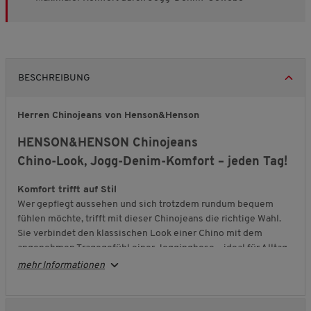
BESCHREIBUNG
Herren Chinojeans von Henson&Henson
HENSON&HENSON Chinojeans
Chino-Look, Jogg-Denim-Komfort – jeden Tag!
Komfort trifft auf Stil
Wer gepflegt aussehen und sich trotzdem rundum bequem
fühlen möchte, trifft mit dieser Chinojeans die richtige Wahl.
Sie verbindet den klassischen Look einer Chino mit dem
angenehmen Tragegefühl einer Jogginghose – ideal für Alltag,
Freizeit und viele Gelegenheiten.
mehr Informationen
Bewegungsfreiheit den ganzen Tag
Das innovative Jogg-Denim-Gewebe macht jede Bewegung