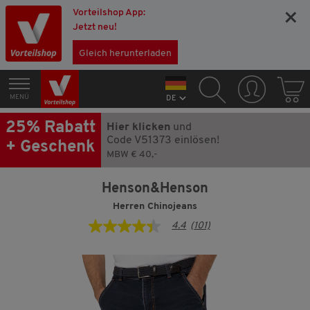
Vorteilshop App:
×
Jetzt neu!
Gleich herunterladen
MENÜ
DE
25% Rabatt
Hier klicken
und
Code V51373 einlösen!
+ Geschenk
MBW € 40,-
Henson&Henson
Herren Chinojeans
4.4
(101)
4.4
von
5
Sternen,
Durchschnittswert
der
Bewertung.
Read