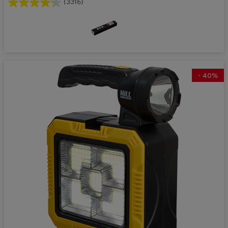
(3316)
-
40
%