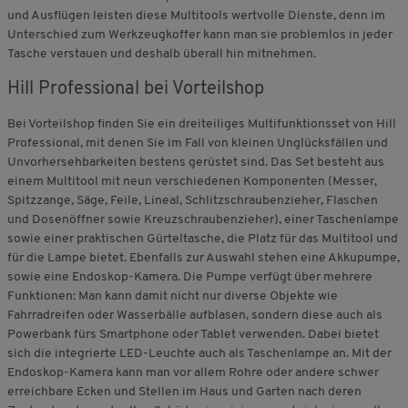
und Ausflügen leisten diese Multitools wertvolle Dienste, denn im
Unterschied zum Werkzeugkoffer kann man sie problemlos in jeder
Tasche verstauen und deshalb überall hin mitnehmen.
Hill Professional bei Vorteilshop
Bei Vorteilshop finden Sie ein dreiteiliges Multifunktionsset von Hill
Professional, mit denen Sie im Fall von kleinen Unglücksfällen und
Unvorhersehbarkeiten bestens gerüstet sind. Das Set besteht aus
einem Multitool mit neun verschiedenen Komponenten (Messer,
Spitzzange, Säge, Feile, Lineal, Schlitzschraubenzieher, Flaschen
und Dosenöffner sowie Kreuzschraubenzieher), einer Taschenlampe
sowie einer praktischen Gürteltasche, die Platz für das Multitool und
für die Lampe bietet. Ebenfalls zur Auswahl stehen eine Akkupumpe,
sowie eine Endoskop-Kamera. Die Pumpe verfügt über mehrere
Funktionen: Man kann damit nicht nur diverse Objekte wie
Fahrradreifen oder Wasserbälle aufblasen, sondern diese auch als
Powerbank fürs Smartphone oder Tablet verwenden. Dabei bietet
sich die integrierte LED-Leuchte auch als Taschenlampe an. Mit der
Endoskop-Kamera kann man vor allem Rohre oder andere schwer
erreichbare Ecken und Stellen im Haus und Garten nach deren