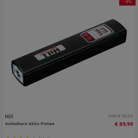
-
9
%
statt € 99,00
Hill
Aufladbare Akku-Pumpe
€ 89,99