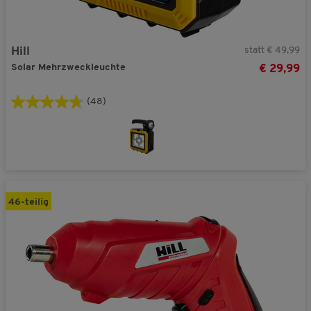
statt € 49,99
Hill
Solar Mehrzweckleuchte
€ 29,99
(48)
46-teilig