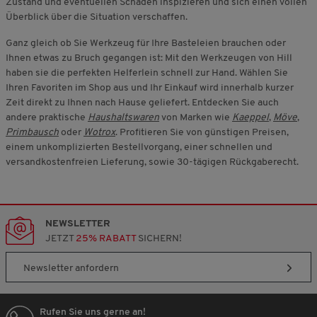
Zustand und eventuellen Schäden inspizieren und sich einen vollen
Überblick über die Situation verschaffen.
Ganz gleich ob Sie Werkzeug für Ihre Basteleien brauchen oder
Ihnen etwas zu Bruch gegangen ist: Mit den Werkzeugen von Hill
haben sie die perfekten Helferlein schnell zur Hand. Wählen Sie
Ihren Favoriten im Shop aus und Ihr Einkauf wird innerhalb kurzer
Zeit direkt zu Ihnen nach Hause geliefert. Entdecken Sie auch
andere praktische
Haushaltswaren
von Marken wie
Kaeppel
,
Möve
,
Primbausch
oder
Wotrox
. Profitieren Sie von günstigen Preisen,
einem unkomplizierten Bestellvorgang, einer schnellen und
versandkostenfreien Lieferung, sowie 30-tägigen Rückgaberecht.
NEWSLETTER
JETZT
25% RABATT
SICHERN!
Newsletter anfordern
Rufen Sie uns gerne an!