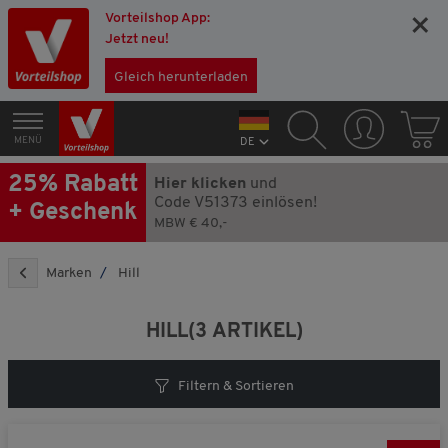
Vorteilshop App:
×
Jetzt neu!
Gleich herunterladen
MENÜ
DE
25% Rabatt
Hier klicken
und
Code V51373 einlösen!
+ Geschenk
MBW € 40,-
Marken
Hill
HILL
(3 ARTIKEL)
Filtern & Sortieren