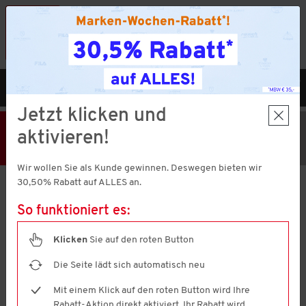
Vorteilshop App:
×
Jetzt neu!
Gleich herunterladen
MENÜ
DE
Jetzt klicken und
30,50% Rabatt
Hier klicken
und
aktivieren!
Code V51374 einlösen!
MBW € 35,-
Wir wollen Sie als Kunde gewinnen. Deswegen bieten wir
30,50% Rabatt auf ALLES an.
Jacques Britt
Herren Hemd langarm
So funktioniert es:
4.6
(470)
4.6
von
Klicken
Sie auf den roten Button
5
Sternen,
Die Seite lädt sich automatisch neu
Durchschnittswert
der
Mit einem Klick auf den roten Button wird Ihre
Bewertung.
Read
Rabatt-Aktion direkt aktiviert. Ihr Rabatt wird