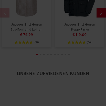
l
l
h
t
t
e
k
g
B
l
r
e
e
o
w
i
ß
e
Jacques Britt Herren
Jacques Britt Herren
n
a
r
Streifenhemd Leinen
Stepp-Parka
a
u
t
€ 74,99
€ 119,00
u
s
u
s
n
(88)
(64)
g
:
3
v
o
n
5
UNSERE ZUFRIEDENEN KUNDEN
.