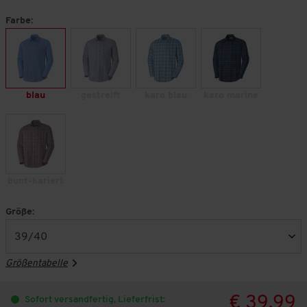
Farbe:
blau
gestreift
karo blau
karo marine
bunt-kariert
Größe:
Größentabelle
€ 39,99
Sofort versandfertig, Lieferfrist: