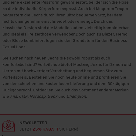
und eine exzellente Passform gewährleistet, bei der sich die Hose
an die individuelle Körperform anpasst. Auch bei längerem Tragen
begeistern die Jeans durch ihren ultra bequemen Sitz, bei dem
nichts unangenehm einschneidet oder einengt. Durch das
klassische Design sind die Modelle zudem vielseitig kombinierbar
und ideal als Freizeithose verwendbar.Doch auch zu Blazer, Hemd
oder Bluse kombiniert legen sie den Grundstein für den Business
Casual Look.
Sie suchen nach neuen Jeans die sowohl robust als auch
komfortabel sind? Vorteilshop bietet Mustang Jeans für Damen und
Herren mit hochwertiger Verarbeitung und bequemen Sitz zum
Vorteilspreis. Bestellen Sie noch heute online und profitieren Sie
von der schnellen und kostenlosen Lieferung und dem 30-tägigen
Rückgaberecht. Entdecken Sie auch das Sortiment anderer Marken
wie
Fila
,
CMP
,
Nordcap
,
Geox
und
Champion
.
NEWSLETTER
JETZT
25% RABATT
SICHERN!