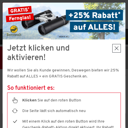
Vorteilshop App:
×
Jetzt neu!
Gleich herunterladen
MENÜ
DE
Jetzt klicken und
25% Rabatt
Hier klicken
und
aktivieren!
Code V51373 einlösen!
+ Geschenk
MBW € 40,-
Wir wollen Sie als Kunde gewinnen. Deswegen bieten wir 25%
Aktion nur noch
1 Tage 4 Stunden 31 Minuten 58 Sekunden
gültig.
Rabatt auf ALLES + ein GRATIS Geschenk an.
So funktioniert es:
Marken
Mustang
Klicken
Sie auf den roten Button
MUSTANG
(3 ARTIKEL)
Die Seite lädt sich automatisch neu
Filtern & Sortieren
Mit einem Klick auf den roten Button wird Ihre
Geschenk-Rabatt-Aktion direkt aktiviert. Ihr Rabatt