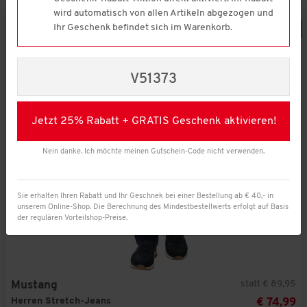
wird automatisch von allen Artikeln abgezogen und
Ihr Geschenk befindet sich im Warenkorb.
-
16
%
V51373
Jetzt 25% Rabatt + GRATIS Geschenk aktivieren!
Nein danke. Ich möchte meinen Gutschein-Code nicht verwenden.
Sie erhalten Ihren Rabatt und Ihr Geschnek bei einer Bestellung ab € 40,- in
unserem Online-Shop. Die Berechnung des Mindestbestellwerts erfolgt auf Basis
der regulären Vorteilshop-Preise.
statt € 89,95
Mustang
Herren Stretch-Jeans
€ 74,99