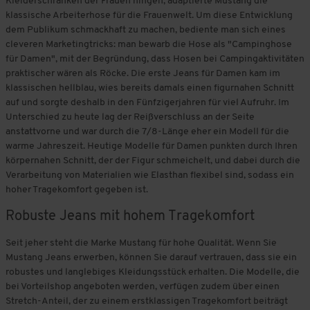
Kleiderschränken der Frauen hingen, adaptierte Mustang die
klassische Arbeiterhose für die Frauenwelt. Um diese Entwicklung
dem Publikum schmackhaft zu machen, bediente man sich eines
cleveren Marketingtricks: man bewarb die Hose als "Campinghose
für Damen", mit der Begründung, dass Hosen bei Campingaktivitäten
praktischer wären als Röcke. Die erste Jeans für Damen kam im
klassischen hellblau, wies bereits damals einen figurnahen Schnitt
auf und sorgte deshalb in den Fünfzigerjahren für viel Aufruhr. Im
Unterschied zu heute lag der Reißverschluss an der Seite
anstattvorne und war durch die 7/8-Länge eher ein Modell für die
warme Jahreszeit. Heutige Modelle für Damen punkten durch Ihren
körpernahen Schnitt, der der Figur schmeichelt, und dabei durch die
Verarbeitung von Materialien wie Elasthan flexibel sind, sodass ein
hoher Tragekomfort gegeben ist.
Robuste Jeans mit hohem Tragekomfort
Seit jeher steht die Marke Mustang für hohe Qualität. Wenn Sie
Mustang Jeans erwerben, können Sie darauf vertrauen, dass sie ein
robustes und langlebiges Kleidungsstück erhalten. Die Modelle, die
bei Vorteilshop angeboten werden, verfügen zudem über einen
Stretch-Anteil, der zu einem erstklassigen Tragekomfort beiträgt