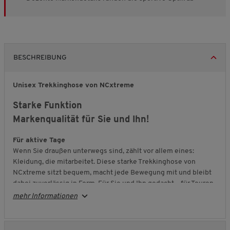
BESCHREIBUNG
Unisex Trekkinghose von NCxtreme
Starke Funktion
Markenqualität für Sie und Ihn!
Für aktive Tage
Wenn Sie draußen unterwegs sind, zählt vor allem eines:
Kleidung, die mitarbeitet. Diese starke Trekkinghose von
NCxtreme sitzt bequem, macht jede Bewegung mit und bleibt
dabei zuverlässig in Form. Für Sie und Ihn gedacht – für Touren,
Spaziergänge oder den Weg zum Training, bei dem Sie sich auf
mehr Informationen
Material und Schnitt verlassen wollen.
Funktion bis ins Detail