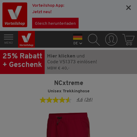
Vorteilshop App:
×
Jetzt neu!
Gleich herunterladen
MENÜ
DE
25% Rabatt
Hier klicken
und
Code V51373 einlösen!
+ Geschenk
MBW € 40,-
NCxtreme
Unisex Trekkinghose
4.6
(34)
4.6
von
5
Sternen,
Durchschnittswert
der
Bewertung.
Read