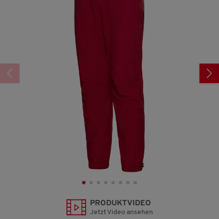
34
Reviews.
Link
auf
derselben
Seite.
PRODUKTVIDEO
Jetzt Video ansehen