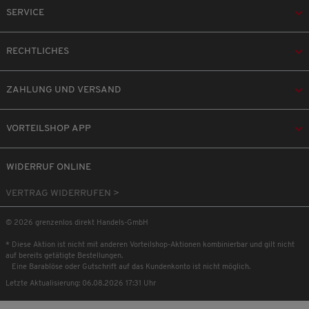
SERVICE
RECHTLICHES
ZAHLUNG UND VERSAND
VORTEILSHOP APP
WIDERRUF ONLINE
VERTRAG WIDERRUFEN >
© 2026 grenzenlos direkt Handels-GmbH
* Diese Aktion ist nicht mit anderen Vorteilshop-Aktionen kombinierbar und gilt nicht
auf bereits getätigte Bestellungen.
Eine Barablöse oder Gutschrift auf das Kundenkonto ist nicht möglich.
Letzte Aktualisierung: 06.08.2026 17:31 Uhr