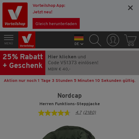
Vorteilshop App:
×
Jetzt neu!
Gleich herunterladen
MENÜ
DE
25% Rabatt
Hier klicken
und
Code V51373 einlösen!
+ Geschenk
MBW € 40,-
Aktion nur noch
1 Tage 3 Stunden 5 Minuten 10 Sekunden
gültig.
Nordcap
Herren Funktions-Steppjacke
4.7
(2180)
4.7
von
5
Sternen,
Durchschnittswert