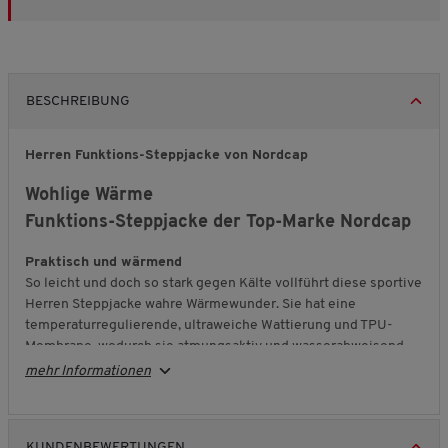
BESCHREIBUNG
Herren Funktions-Steppjacke von Nordcap
Wohlige Wärme
Funktions-Steppjacke der Top-Marke Nordcap
Praktisch und wärmend
So leicht und doch so stark gegen Kälte vollführt diese sportive
Herren Steppjacke wahre Wärmewunder. Sie hat eine
temperaturregulierende, ultraweiche Wattierung und TPU-
Membrane, wodurch sie atmungsaktiv und wasserabweisend
ist.
mehr Informationen
Wind und Kälte? Kein Problem
Durch den hohen Stehkragen, die elastischen Bündchen sowie
den regulierbaren Saumschnürzug kommt auch Wind nicht an
KUNDENBEWERTUNGEN