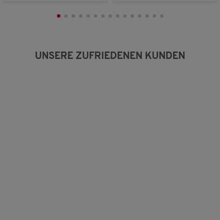
:
3
v
o
n
5
UNSERE ZUFRIEDENEN KUNDEN
.