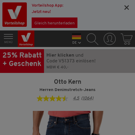
Vorteilshop App:
×
Jetzt neu!
Gleich herunterladen
MENÜ
DE
25% Rabatt
Hier klicken
und
Code V51373 einlösen!
+ Geschenk
MBW € 40,-
Otto Kern
Herren Denimstretch-Jeans
4.5
(1064)
4.5
von
5
Sternen,
Durchschnittswert
der
Bewertung.
Read