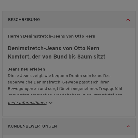
BESCHREIBUNG
Herren Denimstretch-Jeans von Otto Kern
Denimstretch-Jeans von Otto Kern
Komfort, der von Bund bis Saum sitzt
Jeans neu erleben
Diese Jeans zeigt, wie bequem Denim sein kann. Das
superweiche Denimstretch-Gewebe passt sich Ihren
Bewegungen an und sorgt für ein angenehmes Tragegefühl
vom ersten Moment an. Der dehnbare Bund unterstützt den
guten Sitz zusätzlich, ohne einzuengen.
mehr Informationen
Klassisch mit gepflegten Details
Die typische
5-Pocket
-Ausführung macht diese Jeans zum
zuverlässigen Klassiker für jeden Tag. Dezente Used-
KUNDENBEWERTUNGEN
Waschung und hochwertige Taschennieten runden die Optik