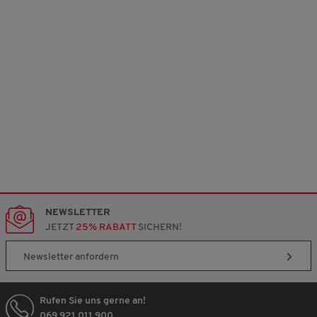
n
3
.
NEWSLETTER
JETZT
25% RABATT
SICHERN!
Newsletter anfordern
Rufen Sie uns gerne an!
069 921 011 900