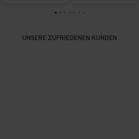
g
:
3
v
o
n
5
UNSERE ZUFRIEDENEN KUNDEN
.