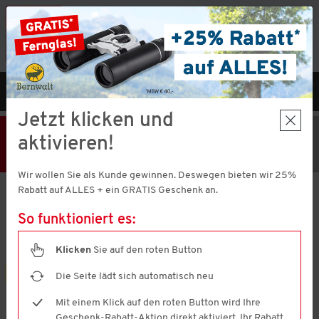
Vorteilshop App:
×
Jetzt neu!
Gleich herunterladen
MENÜ
DE
Jetzt klicken und
25% Rabatt
Hier klicken
und
aktivieren!
Code V51373 einlösen!
+ Geschenk
MBW € 40,-
Wir wollen Sie als Kunde gewinnen. Deswegen bieten wir 25%
Rabatt auf ALLES + ein GRATIS Geschenk an.
Patsy & Lou
3er Pack Damen Sport-BHs
So funktioniert es:
4.5
(1198)
4.5
von
Klicken
Sie auf den roten Button
5
Sternen,
3er Pack
Die Seite lädt sich automatisch neu
Durchschnittswert
der
Mit einem Klick auf den roten Button wird Ihre
Bewertung.
Read
Geschenk-Rabatt-Aktion direkt aktiviert. Ihr Rabatt