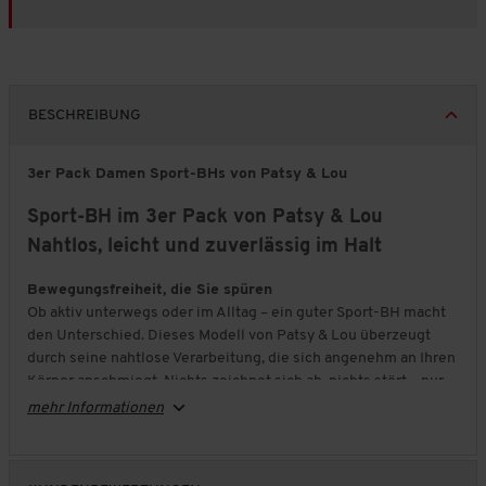
BESCHREIBUNG
3er Pack Damen Sport-BHs von Patsy & Lou
Sport-BH im 3er Pack von Patsy & Lou
Nahtlos, leicht und zuverlässig im Halt
Bewegungsfreiheit, die Sie spüren
Ob aktiv unterwegs oder im Alltag – ein guter Sport-BH macht
den Unterschied. Dieses Modell von Patsy & Lou überzeugt
durch seine nahtlose Verarbeitung, die sich angenehm an Ihren
Körper anschmiegt. Nichts zeichnet sich ab, nichts stört – nur
ein sicheres, leichtes Tragegefühl.
mehr Informationen
Verlässlicher Halt bei jeder Bewegung
Gezielt eingesetzte Strickzonen sorgen für die nötige