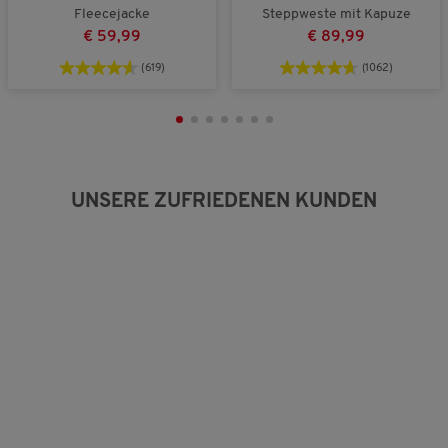
n
a
r
Fleecejacke
Steppweste mit Kapuze
a
u
t
€ 59,99
€ 89,99
u
s
u
s
n
(619)
(1062)
g
:
3
v
o
n
5
UNSERE ZUFRIEDENEN KUNDEN
.