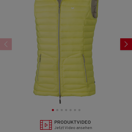
436
Reviews.
Link
auf
derselben
Seite.
PRODUKTVIDEO
Jetzt Video ansehen