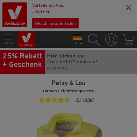
Vorteilshop App:
×
Jetzt neu!
Gleich herunterladen
MENÜ
DE
25% Rabatt
Hier klicken
und
Code V51373 einlösen!
+ Geschenk
MBW € 40,-
Patsy & Lou
Damen Leichtsteppweste
4.7
(436)
4.7
von
5
Sternen,
Durchschnittswert
der
Bewertung.
Read