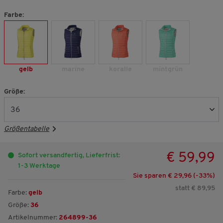
Farbe:
gelb
marine
koralle
mintgrün
Größe:
Größentabelle
€ 59,99
Sofort versandfertig, Lieferfrist:
1-3 Werktage
Sie sparen € 29,96 (-
33
%)
statt € 89,95
Farbe:
gelb
Größe:
36
Artikelnummer:
264899-36