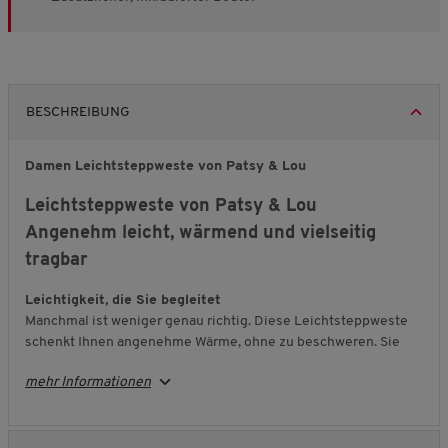
BESCHREIBUNG
Damen Leichtsteppweste von Patsy & Lou
Leichtsteppweste von Patsy & Lou
Angenehm leicht, wärmend und vielseitig
tragbar
Leichtigkeit, die Sie begleitet
Manchmal ist weniger genau richtig. Diese Leichtsteppweste
schenkt Ihnen angenehme Wärme, ohne zu beschweren. Sie
liegt weich auf dem Körper, lässt Ihnen volle
mehr Informationen
Bewegungsfreiheit und sorgt für ein rundum komfortables
Tragegefühl – ideal für jeden Tag.
Durchdacht und bequem