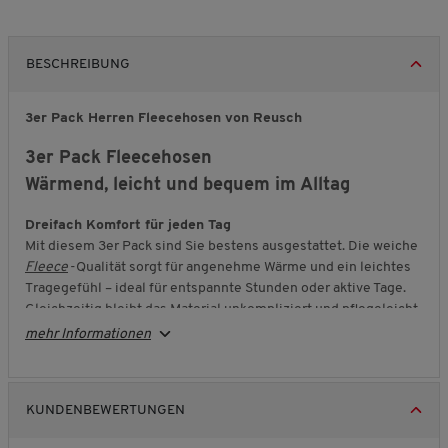
BESCHREIBUNG
3er Pack Herren Fleecehosen von Reusch
3er Pack Fleecehosen
Wärmend, leicht und bequem im Alltag
Dreifach Komfort für jeden Tag
Mit diesem 3er Pack sind Sie bestens ausgestattet. Die weiche
Fleece
-Qualität sorgt für angenehme Wärme und ein leichtes
Tragegefühl – ideal für entspannte Stunden oder aktive Tage.
Gleichzeitig bleibt das Material unkompliziert und pflegeleicht,
sodass Sie lange Freude daran haben.
mehr Informationen
Bequem und durchdacht geschnitten
Die Hosen sitzen dank ihrer bequemen Passform angenehm
locker und bieten Ihnen volle Bewegungsfreiheit. Ob beim
KUNDENBEWERTUNGEN
Spaziergang, im Garten oder zu Hause – diese Modelle passen