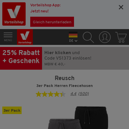
Vorteilshop App:
×
Jetzt neu!
Gleich herunterladen
MENÜ
DE
25% Rabatt
Hier klicken
und
Code V51373 einlösen!
+ Geschenk
MBW € 40,-
Reusch
3er Pack Herren Fleecehosen
4.4
(500)
4.4
von
5
Sternen,
3er Pack
Durchschnittswert
der
Bewertung.
Read