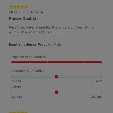
e
2
s
w
v
★★★★★
★★★★★
,
e
o
5
olliwero
·
vor 2 Monaten
5
r
n
von
Klasse Qualität
v
t
3
5
o
u
.
Sternen.
Passform, Material und top Preis- Leistung Verhältnis,
n
n
würde ich wieder bestellen 👍🏼👍🏼👍🏼
5
g
:
2
Empfiehlt dieses Produkt
✔
Ja
v
o
Qualität des Produkts
n
3
Q
.
u
Passform Bundweite
a
l
B
B
P
Zu eng
Zu weit
i
e
e
a
Länge
t
w
w
s
ä
e
e
s
B
B
L
Zu kurz
Zu lang
t
r
r
f
e
e
ä
d
t
t
o
w
w
n
e
u
u
r
e
e
g
★★★★★
★★★★★