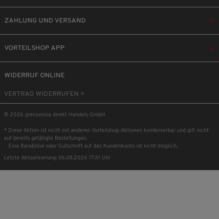
ZAHLUNG UND VERSAND
VORTEILSHOP APP
WIDERRUF ONLINE
VERTRAG WIDERRUFEN >
© 2026 grenzenlos direkt Handels-GmbH
* Diese Aktion ist nicht mit anderen Vorteilshop-Aktionen kombinierbar und gilt nicht
auf bereits getätigte Bestellungen.
Eine Barablöse oder Gutschrift auf das Kundenkonto ist nicht möglich.
Letzte Aktualisierung: 06.08.2026 17:31 Uhr