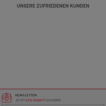
g
UNSERE ZUFRIEDENEN KUNDEN
:
2
v
o
n
3
.
NEWSLETTER
JETZT
25% RABATT
SICHERN!