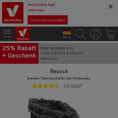
Vorteilshop App:
×
Jetzt neu!
Gleich herunterladen
MENÜ
DE
25% Rabatt
Hier klicken
und
Code V51373 einlösen!
+ Geschenk
MBW € 40,-
Reusch
Damen Thermostiefel mit Fellbesatz
4.5
(2007)
4.5
von
5
Sternen,
Durchschnittswert
der
Bewertung.
Read