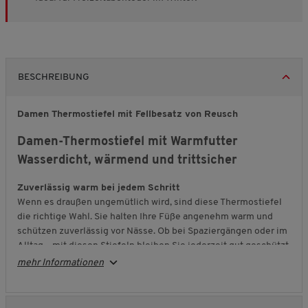
BESCHREIBUNG
Damen Thermostiefel mit Fellbesatz von Reusch
Damen-Thermostiefel mit Warmfutter
Wasserdicht, wärmend und trittsicher
Zuverlässig warm bei jedem Schritt
Wenn es draußen ungemütlich wird, sind diese Thermostiefel
die richtige Wahl. Sie halten Ihre Füße angenehm warm und
schützen zuverlässig vor Nässe. Ob bei Spaziergängen oder im
Alltag – mit diesen Stiefeln bleiben Sie jederzeit gut geschützt
unterwegs.
mehr Informationen
Robust und funktional verarbeitet
Das
Softshell
-Obermaterial ist atmungsaktiv, flexibel und