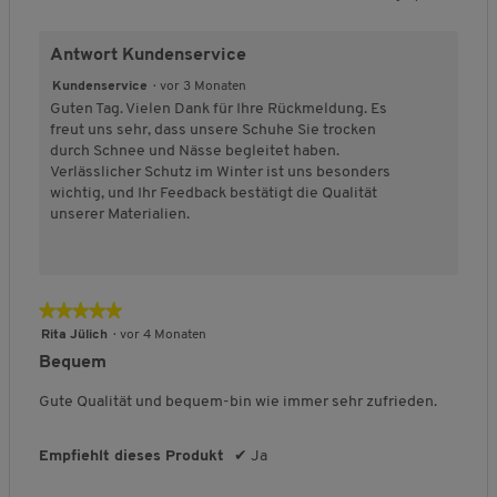
i
5
e
e
a
F
F
l
t
w
w
s
ä
ä
i
ä
Antwort Kundenservice
e
e
s
l
l
c
t
r
r
f
l
l
h
Kundenservice
·
vor 3 Monaten
d
t
t
o
t
t
e
Guten Tag. Vielen Dank für Ihre Rückmeldung. Es
e
u
u
r
k
g
B
freut uns sehr, dass unsere Schuhe Sie trocken
s
n
n
m
l
r
e
durch Schnee und Nässe begleitet haben.
P
g
g
,
e
o
w
Verlässlicher Schutz im Winter ist uns besonders
r
v
v
D
i
ß
e
wichtig, und Ihr Feedback bestätigt die Qualität
o
o
o
u
n
a
r
unserer Materialien.
d
n
n
r
a
u
t
u
1
5
c
u
s
u
k
b
b
h
s
n
t
e
e
s
g
s
★★★★★
★★★★★
d
d
c
:
,
e
e
h
5
3
Rita Jülich
·
vor 4 Monaten
5
u
u
n
von
v
Bequem
v
t
t
i
5
o
o
e
e
t
Sternen.
n
Gute Qualität und bequem-bin wie immer sehr zufrieden.
n
t
t
t
5
5
F
F
l
.
Empfiehlt dieses Produkt
✔
Ja
ä
ä
i
l
l
c