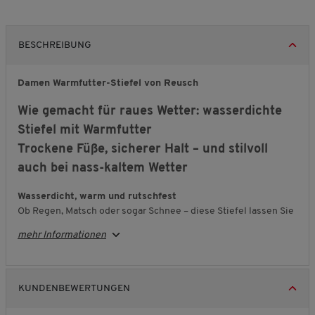
BESCHREIBUNG
Damen Warmfutter-Stiefel von Reusch
Wie gemacht für raues Wetter: wasserdichte
Stiefel mit Warmfutter
Trockene Füße, sicherer Halt – und stilvoll
auch bei nass-kaltem Wetter
Wasserdicht, warm und rutschfest
Ob Regen, Matsch oder sogar Schnee – diese Stiefel lassen Sie
nicht im Stich. Dank wasserdichter Membran bleiben Ihre Füße
mehr Informationen
bis zu 180 Minuten lang zuverlässig trocken. Das weiche
Fleecefutter in Kombination mit einer herausnehmbaren
Thinsulate
-Innensohle speichert angenehme Wärme bei
gleichzeitig hoher Atmungsaktivität. Die robuste Multi-Grip-
KUNDENBEWERTUNGEN
Sohle bietet festen Halt und sorgt für sicheren Tritt auf glatten
Untergründen.