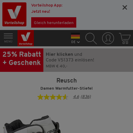
Vorteilshop App:
×
Jetzt neu!
Gleich herunterladen
MENÜ
DE
25% Rabatt
Hier klicken
und
Code V51373 einlösen!
+ Geschenk
MBW € 40,-
Reusch
Damen Warmfutter-Stiefel
4.6
(836)
4.6
von
5
Sternen,
Durchschnittswert
der
Bewertung.
Read