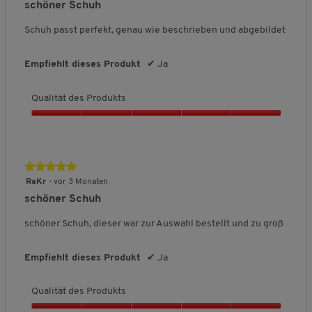
e
e
h
schöner Schuh
5
u
u
n
5
v
t
t
i
Sternen.
Schuh passt perfekt, genau wie beschrieben und abgebildet
o
e
e
t
n
t
t
t
5
Empfiehlt dieses Produkt
✔
Ja
F
F
l
ä
ä
i
l
l
c
Qualität des Produkts
l
l
h
t
t
e
Q
k
g
B
u
l
r
e
a
e
o
w
l
★★★★★
★★★★★
i
ß
e
i
5
RaKr
·
vor 3 Monaten
n
a
r
t
von
schöner Schuh
a
u
t
ä
5
u
s
u
t
Sternen.
schöner Schuh, dieser war zur Auswahl bestellt und zu groß
s
n
d
g
e
:
s
Empfiehlt dieses Produkt
✔
Ja
3
P
v
r
o
Qualität des Produkts
o
n
d