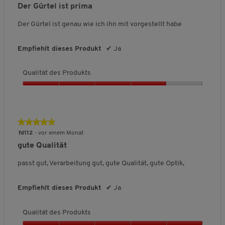
v
von
Der Gürtel ist prima
ä
o
5
t
n
Sternen.
Der Gürtel ist genau wie ich ihn mit vorgestellt habe
d
5
e
s
Empfiehlt dieses Produkt
✔
Ja
P
r
Qualität des Produkts
o
d
Q
u
u
k
a
t
l
★★★★★
★★★★★
s
i
,
5
fd112
·
vor einem Monat
t
5
von
gute Qualität
ä
v
5
t
o
Sternen.
passt gut, Verarbeitung gut, gute Qualität, gute Optik,
d
n
e
5
s
Empfiehlt dieses Produkt
✔
Ja
P
r
Qualität des Produkts
o
d