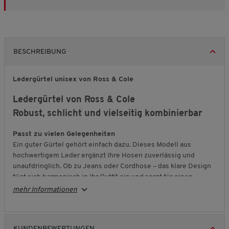
BESCHREIBUNG
Ledergürtel unisex von Ross & Cole
Ledergürtel von Ross & Cole
Robust, schlicht und vielseitig kombinierbar
Passt zu vielen Gelegenheiten
Ein guter Gürtel gehört einfach dazu. Dieses Modell aus
hochwertigem Leder ergänzt Ihre Hosen zuverlässig und
unaufdringlich. Ob zu Jeans oder Cordhose – das klare Design
fügt sich harmonisch in Ihr Outfit ein und sorgt für einen
stimmigen Gesamteindruck.
mehr Informationen
Durchdacht bis ins Detail
Die oval gestanzten Gürtellöcher bieten einen entscheidenden
Vorteil: Sie verhindern ein schnelles Ausreißen und sorgen
KUNDENBEWERTUNGEN