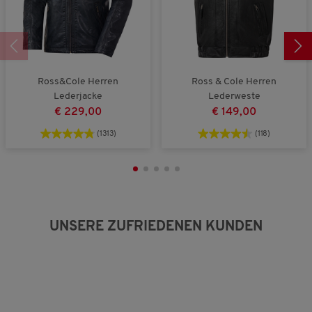
5
Ross&Cole Herren
Ross & Cole Herren
Lederjacke
Lederweste
€ 229,00
€ 149,00
(1313)
(118)
UNSERE ZUFRIEDENEN KUNDEN