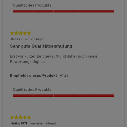
o
Qualität des Produkts
d
u
Q
k
u
t
a
s
l
★★★★★
★★★★★
,
i
4
5
Motzki
·
vor 23 Tagen
t
v
von
Sehr gute Qualitätsanmutung
ä
o
5
t
n
Sternen.
Erst vor kurzer Zeit gekauft und daher noch keine
d
5
Bewertung möglich
e
s
P
Empfiehlt dieses Produkt
✔
Ja
r
o
Qualität des Produkts
d
u
Q
k
u
t
a
s
l
★★★★★
★★★★★
,
i
5
5
Heiko 1971
·
vor einem Monat
t