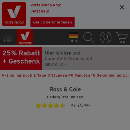
Vorteilshop App:
×
Jetzt neu!
Gleich herunterladen
MENÜ
DE
25% Rabatt
Hier klicken
und
Code V51373 einlösen!
+ Geschenk
MBW € 40,-
Aktion nur noch
2 Tage 0 Stunden 40 Minuten 17 Sekunden
gültig.
Ross & Cole
Ledergürtel unisex
4.6
(1244)
4.6
von
5
Sternen,
Durchschnittswert