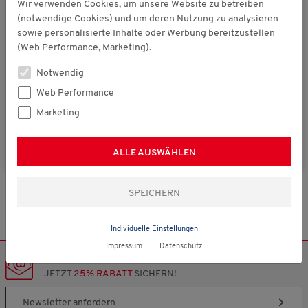
Wir verwenden Cookies, um unsere Website zu betreiben
(notwendige Cookies) und um deren Nutzung zu analysieren
sowie personalisierte Inhalte oder Werbung bereitzustellen
(Web Performance, Marketing).
statt € 99,00
Tennstein
Leder-Freizeitschuhe unisex, weich und
€ 89,99
Notwendig
atmungsaktiv
Web Performance
(25)
Marketing
ALLE AUSWÄHLEN
Individuelle Einstellungen
Impressum
|
Datenschutz
NEWSLETTER
JETZT
25% RABATT
SICHERN!
Newsletter anfordern