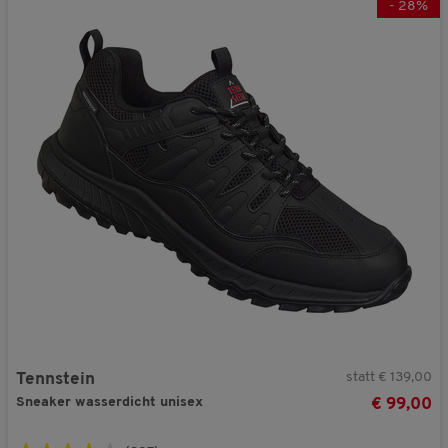
-
28
%
statt € 139,00
Tennstein
Sneaker wasserdicht unisex
€ 99,00