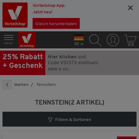
Vorteilshop App:
×
Jetzt neu!
Gleich herunterladen
MENÜ
DE
25% Rabatt
Hier klicken
und
Code V51373 einlösen!
+ Geschenk
MBW € 40,-
Marken
Tennstein
TENNSTEIN
(2 ARTIKEL)
Filtern & Sortieren