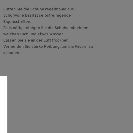
Lüften Sie die Schuhe regelmäßig aus.
Schurwolle besitzt selbstreinigende
Eigenschaften.
Falls nötig, reinigen Sie die Schuhe mit einem
weichen Tuch und etwas Wasser.
Lassen Sie sie an der Luft trocknen.
Vermeiden Sie starke Reibung, um die Fasern zu
schonen.