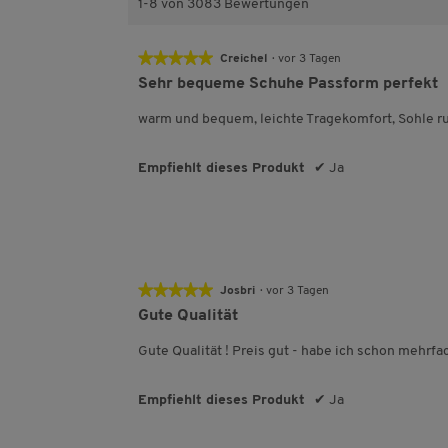
n
1-8 von 3083 Bewertungen
e
★★★★★
★★★★★
Creichel
·
vor 3 Tagen
5
Sehr bequeme Schuhe Passform perfekt
von
5
warm und bequem, leichte Tragekomfort, Sohle ru
Sternen.
Empfiehlt dieses Produkt
✔
Ja
★★★★★
★★★★★
Josbri
·
vor 3 Tagen
5
Gute Qualität
von
5
Gute Qualität ! Preis gut - habe ich schon mehrfac
Sternen.
Empfiehlt dieses Produkt
✔
Ja