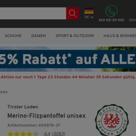
DE
069 921 011 900
SIC
SCHUHE
DAMEN
SPORT & OUTDOOR
HAUS & WOHNE
Aktion nur noch
1 Tage 23 Stunden 44 Minuten 34 Sekunden
gültig.
isex
Tiroler Loden
Merino-Filzpantoffel unisex
Artikelnummer: 405876-37
4.4
(3083)