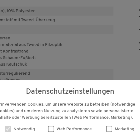
o), 10% Polyester
umstoff mit Tweed-Überzeug
erren
material aus Tweed in Filzoptik
t Kontrastrand
s Schaum-Fußbett
aus Kautschuk
aturregulierend
d wärmend
nd formstabil
Datenschutzeinstellungen
e aus Italien
 g
ir verwenden Cookies, um unsere Website zu betreiben (notwendige
ookies) und um deren Nutzung zu analysieren sowie personalisierte
nhalte oder Werbung bereitzustellen (Web Performance, Marketing).
Notwendig
Web Performance
Marketing
KUNDENBEWERTUNGEN