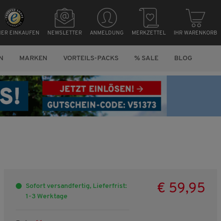
HER EINKAUFEN
NEWSLETTER
ANMELDUNG
MERKZETTEL
IHR WARENKORB
N
MARKEN
VORTEILS-PACKS
% SALE
BLOG
€ 59,95
Sofort versandfertig, Lieferfrist:
1-3 Werktage