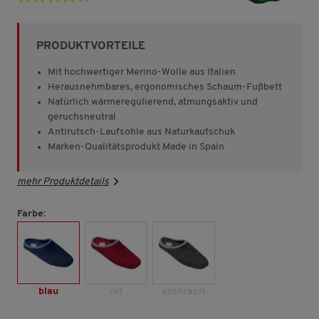
4.4
von
5
Sternen,
PRODUKTVORTEILE
Durchschnittswert
der
Bewertung.
Mit hochwertiger Merino-Wolle aus Italien
Read
Herausnehmbares, ergonomisches Schaum-Fußbett
3083
Natürlich wärmeregulierend, atmungsaktiv und
Reviews.
Link
geruchsneutral
auf
Antirutsch-Laufsohle aus Naturkautschuk
derselben
Marken-Qualitätsprodukt Made in Spain
Seite.
mehr Produktdetails
Farbe:
blau
rot
anthrazit