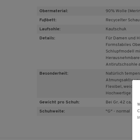
Obermaterial:
90% Wolle (Merin
Fußbett:
Recycelter Scha
Laufsohle:
Kautschuk
Details:
Für Damen und H
Formstabiles Ober
Schlupfmodell mi
Herausnehmbare
Antirutschsohle 
Besonderheit:
Natürlich temper
Atmungsaktiv un
Flexibel, weich u
Hochwertige Woll
Gewicht pro Schuh:
Bei Gr. 42 ca. 178
W
C
Schuhweite:
"G" - normal
I