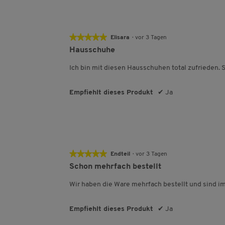
★★★★★
★★★★★
Elisara
·
vor 3 Tagen
5
Hausschuhe
von
5
Ich bin mit diesen Hausschuhen total zufrieden.
Sternen.
Empfiehlt dieses Produkt
✔
Ja
★★★★★
★★★★★
Endteil
·
vor 3 Tagen
5
Schon mehrfach bestellt
von
5
Wir haben die Ware mehrfach bestellt und sind i
Sternen.
Empfiehlt dieses Produkt
✔
Ja