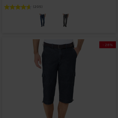
(205)
-
28
%