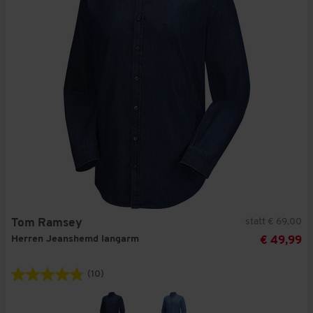
statt € 69,00
Tom Ramsey
Herren Jeanshemd langarm
€ 49,99
(10)