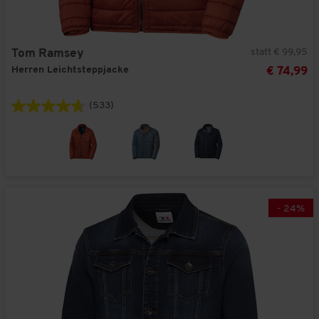
statt € 99,95
Tom Ramsey
Herren Leichtsteppjacke
€ 74,99
(533)
-
24
%