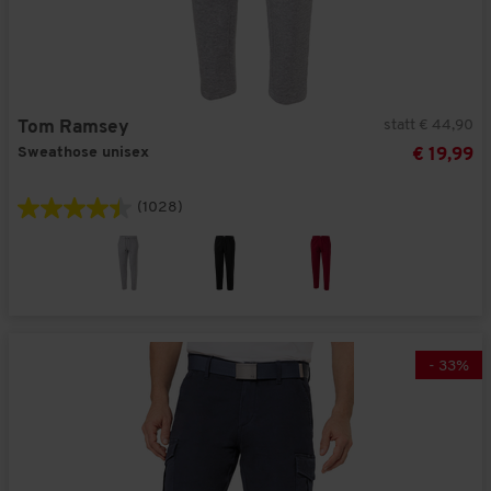
statt € 44,90
Tom Ramsey
Sweathose unisex
€ 19,99
(1028)
-
33
%