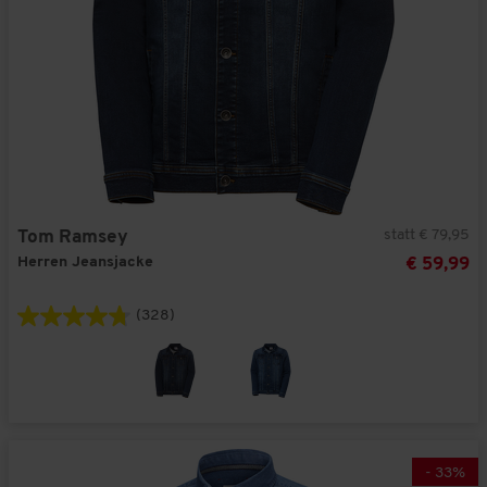
statt € 79,95
Tom Ramsey
Herren Jeansjacke
€ 59,99
(328)
-
33
%