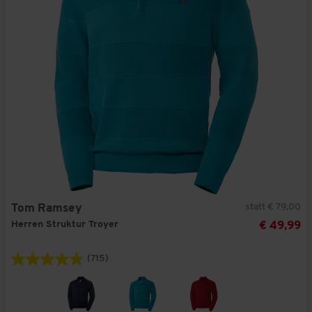
statt € 79,00
Tom Ramsey
Herren Struktur Troyer
€ 49,99
(715)