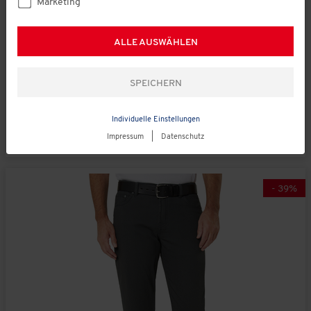
Marketing
Tom Ramsey
€ 59,95
ALLE AUSWÄHLEN
Herren Capri-Hosen
(79)
Individuelle Einstellungen
Impressum
|
Datenschutz
-
39
%