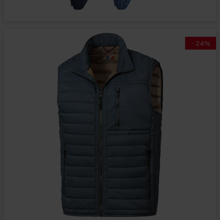
-
24
%