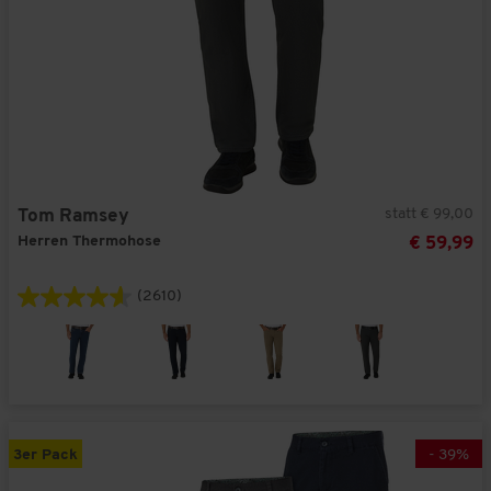
statt € 99,00
Tom Ramsey
Herren Thermohose
€ 59,99
(2610)
3er Pack
-
39
%