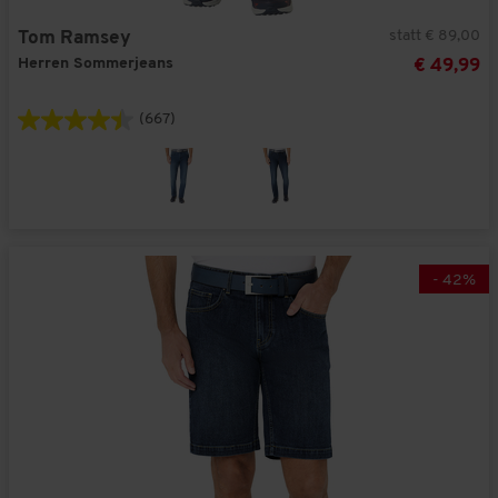
statt € 89,00
Tom Ramsey
Herren Sommerjeans
€ 49,99
(667)
-
42
%