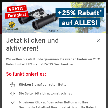
MENÜ
AT
25% Rabatt
Hier klicken
und
Code V51373 einlösen!
+ Geschenk
MBW € 40,-
Jetzt klicken und
Marken
Tom Ramsey
aktivieren!
TOM RAMSEY
(23 ARTIKEL)
Wir wollen Sie als Kunde gewinnen. Deswegen bieten wir 25%
Rabatt auf ALLES + ein GRATIS Geschenk an.
Filtern & Sortieren
So funktioniert es:
Klicken
Sie auf den roten Button
-
24
%
Die Seite lädt sich automatisch neu
Mit einem Klick auf den roten Button wird Ihre
Geschenk-Rabatt-Aktion direkt aktiviert. Ihr Rabatt