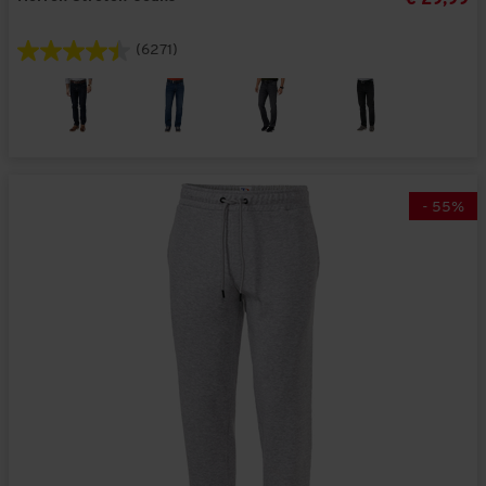
(6271)
-
55
%