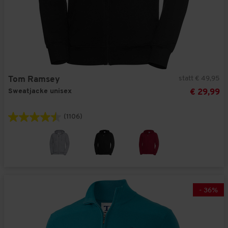
statt € 49,95
Tom Ramsey
Sweatjacke unisex
€ 29,99
(1106)
-
36
%