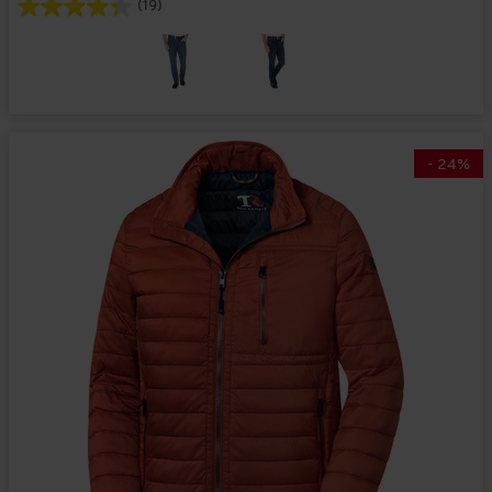
(19)
-
24
%