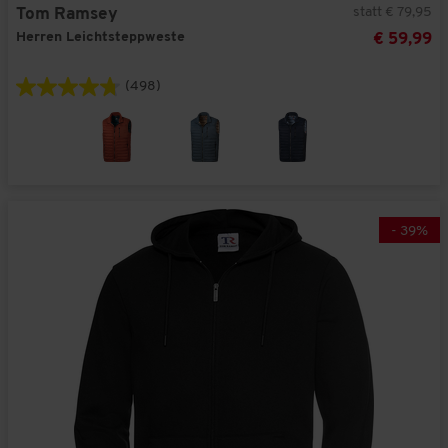
statt € 79,95
Tom Ramsey
Herren Leichtsteppweste
€ 59,99
(498)
-
39
%