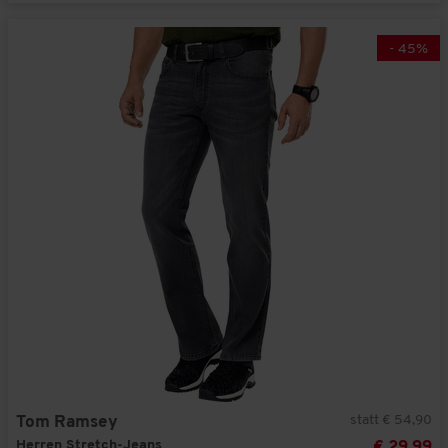
-
45
%
statt € 54,90
Tom Ramsey
Herren Stretch-Jeans
€ 29,99