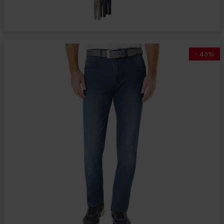
-
43
%