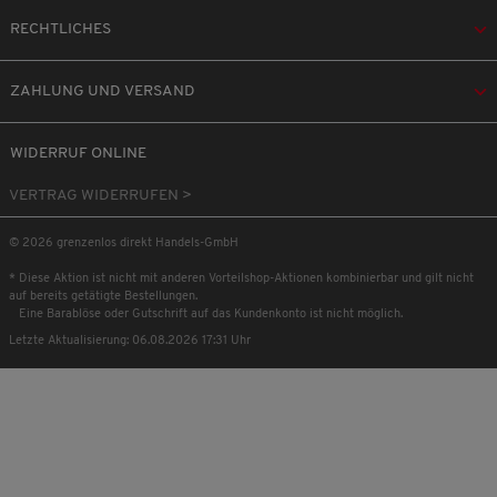
RECHTLICHES
ZAHLUNG UND VERSAND
WIDERRUF ONLINE
VERTRAG WIDERRUFEN >
© 2026 grenzenlos direkt Handels-GmbH
* Diese Aktion ist nicht mit anderen Vorteilshop-Aktionen kombinierbar und gilt nicht
auf bereits getätigte Bestellungen.
Eine Barablöse oder Gutschrift auf das Kundenkonto ist nicht möglich.
Letzte Aktualisierung: 06.08.2026 17:31 Uhr