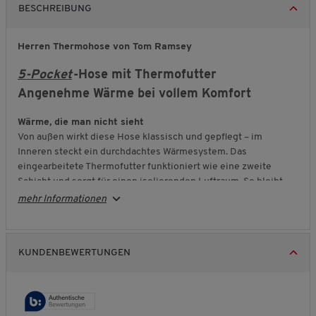
BESCHREIBUNG
Herren Thermohose von Tom Ramsey
5-Pocket
-Hose mit Thermofutter
Angenehme Wärme bei vollem Komfort
Wärme, die man nicht sieht
Von außen wirkt diese Hose klassisch und gepflegt – im
Inneren steckt ein durchdachtes Wärmesystem. Das
eingearbeitete Thermofutter funktioniert wie eine zweite
Schicht und sorgt für einen isolierenden Luftraum. So bleibt
Ihre Körperwärme erhalten und Kälte hat es deutlich schwerer.
mehr Informationen
Bewegungsfreiheit inklusive
Trotz wärmender Ausstattung bleibt die Hose angenehm
flexibel. Das elastische Material passt sich Ihren Bewegungen
KUNDENBEWERTUNGEN
an und sorgt für einen bequemen Sitz. Sie genießen Wärme und
Komfort, ohne auf Bewegungsfreiheit verzichten zu müssen.
Klassisch im Alltag