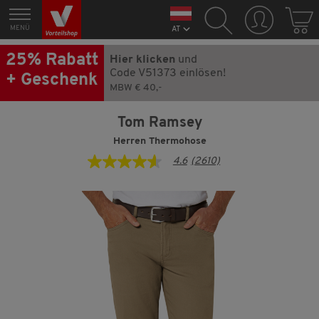
MENÜ
AT
25% Rabatt
Hier klicken
und
Code V51373 einlösen!
+ Geschenk
MBW € 40,-
Tom Ramsey
Herren Thermohose
4.6
(2610)
4.6
von
5
Sternen,
Durchschnittswert
der
Bewertung.
Read
2610
Reviews.
Link
auf
derselben
Seite.