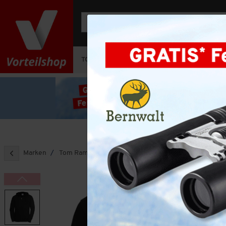
TOP-DEAL
OUTFIT-SETS
HERREN
Marken
Tom Ramsey
Tom Ramsey Sweatjacke unisex