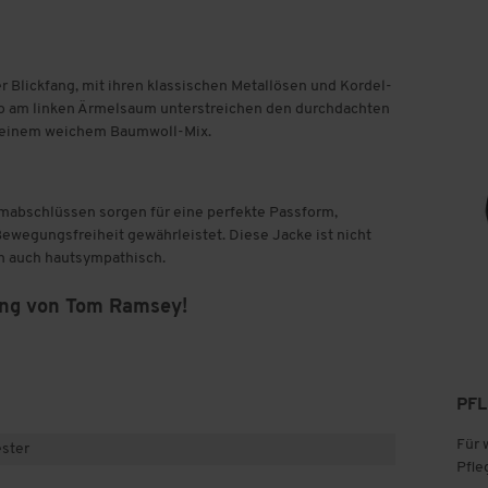
r Blickfang, mit ihren klassischen Metallösen und Kordel-
o am linken Ärmelsaum unterstreichen den durchdachten
s einem weichem Baumwoll-Mix.
mabschlüssen sorgen für eine perfekte Passform,
ewegungsfreiheit gewährleistet. Diese Jacke ist nicht
rn auch hautsympathisch.
tung von Tom Ramsey!
PF
Für 
ster
Pfle