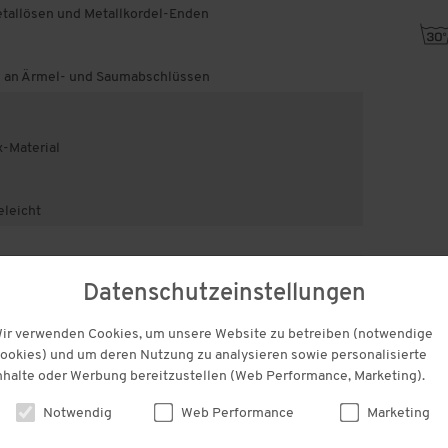
etallösen und Metallkordel-Enden
g
 an Ärmel- und Saumabschlüssen
-Material
eleicht
uf Schadstoffe
Datenschutzeinstellungen
ich unbedenklich bestätigt.
ir verwenden Cookies, um unsere Website zu betreiben (notwendige
ookies) und um deren Nutzung zu analysieren sowie personalisierte
KUNDENBEWERTUNGEN
nhalte oder Werbung bereitzustellen (Web Performance, Marketing).
Notwendig
Web Performance
Marketing