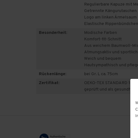
Regulierbare Kapuze mit M
Getrennte Kängurutaschen
Logo am linken Ärmelsaum
Elastische Rippenbündchen
Besonderheit:
Modische Farben
Komfort-fit-Schnitt
Aus weichem Baumwoll-Mix
Atmungsaktiv und sportlich
Weich und bequem
Hautsympathisch und pfleg
Rückenlänge:
bei Gr. L ca. 75cm
Zertifikat:
OEKO-TEX STANDARD 100: a
geprüft und als gesundheitl
W
C
I