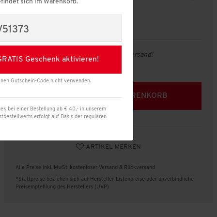
findet sich im Warenkorb.
Farbe:
schwarz
Größe:
SMALL
V51373
Gratis Versand und Rückversand!
GRATIS Geschenk aktivieren!
Menge:
inen Gutschein-Code nicht verwenden.
IN DEN WARENKORB
ek bei einer Bestellung ab € 40,- in unserem
bestellwerts erfolgt auf Basis der regulären
oder
ARTIKEL MERKEN
Alle Preise inkl. MwSt, kostenloser Versand & Rückversand
*Stattpreise beziehen sich auf Hersteller-Listenpreise oder unverbindliche
Preisempfehlung des Herstellers (UVP)