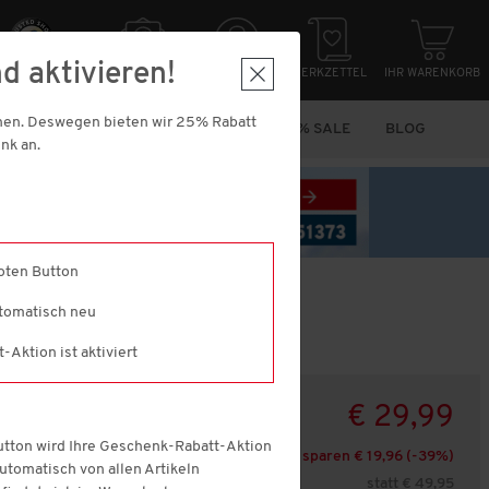
d aktivieren!
HER EINKAUFEN
NEWSLETTER
ANMELDUNG
MERKZETTEL
IHR WARENKORB
nnen. Deswegen bieten wir 25% Rabatt
N
MARKEN
VORTEILS-PACKS
% SALE
BLOG
nk an.
roten Button
utomatisch neu
Aktion ist aktiviert
€ 29,99
Sofort versandfertig,
Lieferfrist: 1-3
Button wird Ihre Geschenk-Rabatt-Aktion
Sie sparen € 19,96 (-
39
%)
Werktage
 automatisch von allen Artikeln
statt € 49,95