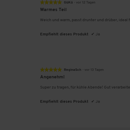
★★★★★
★★★★★
GüKü
·
vor 12 Tagen
5
Warmes Teil
von
5
Weich und warm, passt drunter und drüber, ideal f
Sternen.
Empfiehlt dieses Produkt
✔
Ja
★★★★★
★★★★★
ReginaSch
·
vor 13 Tagen
5
Angenehm!
von
5
Super zu tragen, für kühle Abende! Gut verarbeite
Sternen.
Empfiehlt dieses Produkt
✔
Ja