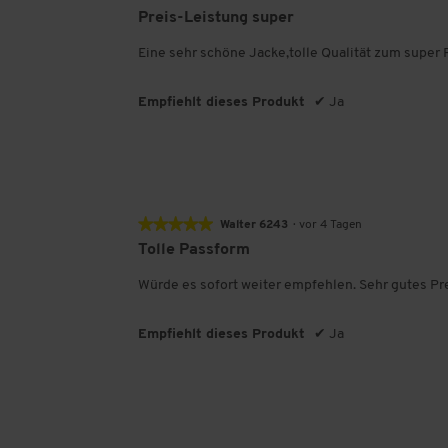
5
Preis-Leistung super
von
5
Eine sehr schöne Jacke,tolle Qualität zum super
Sternen.
Empfiehlt dieses Produkt
✔
Ja
★★★★★
★★★★★
Walter 6243
·
vor 4 Tagen
5
Tolle Passform
von
5
Würde es sofort weiter empfehlen. Sehr gutes Pre
Sternen.
Empfiehlt dieses Produkt
✔
Ja