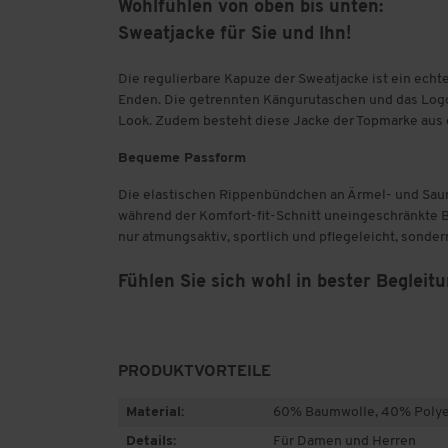
Wohlfühlen von oben bis unten:
Sweatjacke für Sie und Ihn!
Die regulierbare Kapuze der Sweatjacke ist ein echte
Enden. Die getrennten Kängurutaschen und das Log
Look. Zudem besteht diese Jacke der Topmarke au
Bequeme Passform
Die elastischen Rippenbündchen an Ärmel- und Sau
während der Komfort-fit-Schnitt uneingeschränkte B
nur atmungsaktiv, sportlich und pflegeleicht, sonde
Fühlen Sie sich wohl in bester Beglei
PRODUKTVORTEILE
Material:
60% Baumwolle, 40% Polye
Details:
Für Damen und Herren