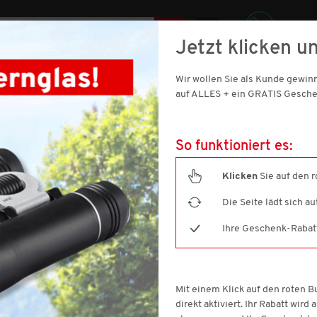
DE
Jetzt klicken un
069 921 011 900
SIC
Wir wollen Sie als Kunde gewi
SCHUHE
DAMEN
SPORT & OUTDOOR
HAUS & WOHNE
auf ALLES + ein GRATIS Gesche
So funktioniert es:
Klicken
Sie auf den 
Aktion nur noch
1 Tage 2 Stunden 10 Minuten 45 Sekunden
gültig.
Die Seite lädt sich a
Ihre Geschenk-Rabatt-
Tom Ramsey
Sweatjacke unisex
Mit einem Klick auf den roten 
Artikelnummer: 262965-S
direkt aktiviert. Ihr Rabatt wird
4.5
(1108)