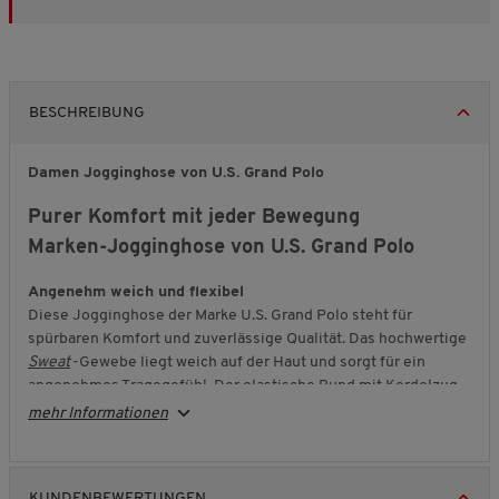
BESCHREIBUNG
Damen Jogginghose von U.S. Grand Polo
Purer Komfort mit jeder Bewegung
Marken-Jogginghose von U.S. Grand Polo
Angenehm weich und flexibel
Diese Jogginghose der Marke U.S. Grand Polo steht für
spürbaren Komfort und zuverlässige Qualität. Das hochwertige
Sweat
-Gewebe liegt weich auf der Haut und sorgt für ein
angenehmes Tragegefühl. Der elastische Bund mit Kordelzug
passt sich optimal an und unterstützt Ihre Bewegungsfreiheit
mehr Informationen
bei jeder Aktivität.
Praktisch und durchdacht
Seitliche Eingriffstaschen bieten Platz für wichtige
KUNDENBEWERTUNGEN