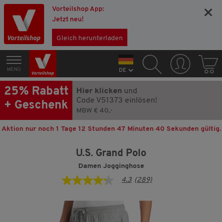
Vorteilshop App:
×
Jetzt neu!
Gleich herunterladen
MENÜ
DE
25% Rabatt
Hier klicken
und
Code V51373 einlösen!
+ Geschenk
MBW € 40,-
Aktion nur noch
1 Tage 12 Stunden 47 Minuten 39 Sekunden
gültig.
U.S. Grand Polo
Damen Jogginghose
4.3
(289)
4.3
von
5
Sternen,
Durchschnittswert