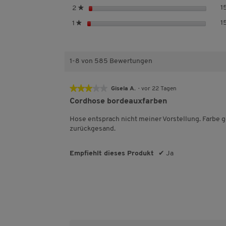
n
t
r
S
1
2
★
e
e
n
t
r
S
1
1
★
e
e
n
t
r
e
e
n
r
e
n
1-8 von 585 Bewertungen
e
★★★★★
★★★★★
Gisela A.
·
vor 22 Tagen
3
Cordhose bordeauxfarben
von
5
Hose entsprach nicht meiner Vorstellung. Farbe ge
Sternen.
zurückgesand.
Empfiehlt dieses Produkt
✔
Ja