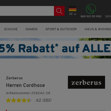
DE
069 921 011 900
SIC
SCHUHE
DAMEN
SPORT & OUTDOOR
HAUS & WOHNE
Zerberus
Herren Cordhose
Artikelnummer: 259242-28
4.5
(585)
4.5
von
5