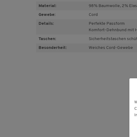
Material:
98% Baumwolle, 2% Elas
Gewebe:
Cord
Details:
Perfekte Passform
Komfort-Dehnbund mit 
Taschen:
Sicherheitstaschen sch
Besonderheit:
Weiches Cord-Gewebe
W
C
I