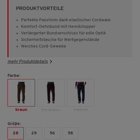
Sternen,
PRODUKTVORTEILE
Durchschnittswert
der
Bewertung.
Perfekte Passform dank elastischer Cordware
Read
Komfort-Dehnbund mit Hemdstopper
585
Verlängerter Bundverschluss für edle Optik
Reviews.
Link
Sicherheitstasche für Wertgegenstände
auf
Weiches Cord-Gewebe
derselben
Seite.
mehr Produktdetails
Farbe:
braun
bordeaux
marine
Größe:
28
29
56
58