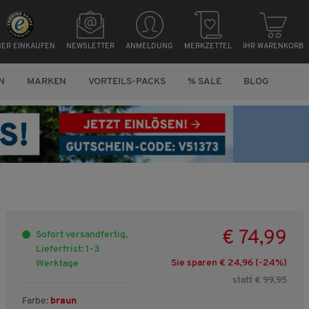
HER EINKAUFEN
NEWSLETTER
ANMELDUNG
MERKZETTEL
IHR WARENKORB
N
MARKEN
VORTEILS-PACKS
% SALE
BLOG
€ 74,99
Sofort versandfertig,
Lieferfrist: 1-3
Sie sparen € 24,96 (-
24
%)
Werktage
statt € 99,95
Farbe:
braun