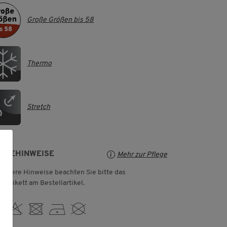
Große Größen bis 58
Thermo
Stretch
LEGEHINWEISE
Mehr zur Pflege
weitere Hinweise beachten Sie bitte das
geetikett am Bestellartikel.
 H U D K